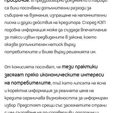
просрочие.
В преддоговорни документи и тарифи
са били посочвани допълнителни разходи за
събиране на вземания, изпращане на напомнителни
писма и други действия на кредитора. Според КЗП
подобна информация може да създаде впечатление
за такси извън предвидените в закона, което
оказва допълнителен натиск върху
потребителите и влияе върху решенията им.
тези практики
От комисията посочват, че
засягат пряко икономическите интереси
на потребителите,
тъй като липсата на ясна
и коректна информация за реалната цена на
кредита ограничава възможността за информиран
избор. Предстоят срещи със засегнатите страни
с цел създаване на по-справедливи, прозрачни и