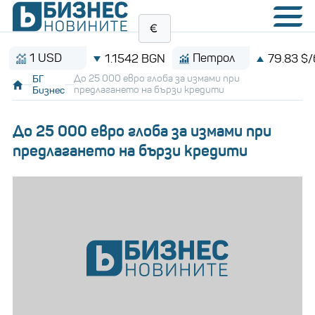
 USD
Петрол
1.1542 BGN
79.83 $/барел
БГ
До 25 000 евро глоба за измами при
Бизнес
предлагането на бързи кредити
До 25 000 евро глоба за измами при
предлагането на бързи кредити