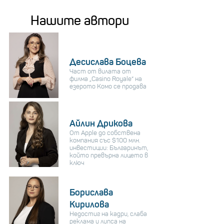
Нашите автори
Десислава Боцева
Част от вилата от
филма „Casino Royale“ на
езерото Комо се продава
Айлин Дрикова
От Apple до собствена
компания със $100 млн.
инвестиции: Българинът,
който превърна лицето в
ключ
Борислава
Кирилова
Недостиг на кадри, слаба
реклама и липса на