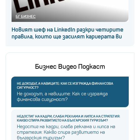
БГ БИЗНЕС
Новият шеф на LinkedIn разкри четирите
правила, които ще засилят кариерата ви
Бизнес Видео Подкаст
НЕ ДОХОДЪТ, А НАВИЦИТЕ: КАК СЕ ИЗГРАЖДА ФИНАНСОВА
СИГУРНОСТ?
Не доходът, а навиците: Как се изгражда
финансова сигурност?
НЕДОСТИГ НА КАДРИ, СЛАБА РЕКЛАМА И ЛИПСА НА СТРАТЕГИЯ:
КАКВО СПИРА РАЗВИТИЕТО НА БЪЛГАРСКИЯ ТУРИЗЪМ?
Недостиг на кадри, слаба реклама и липса на
стратегия: Какво спира развитието на
българския туризъм?