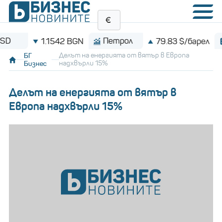
Петрол
Bitc
1.1542 BGN
79.83 $/барел
БГ
Делът на енергията от вятър в Европа
Бизнес
надхвърли 15%
Делът на енергията от вятър в
Европа надхвърли 15%