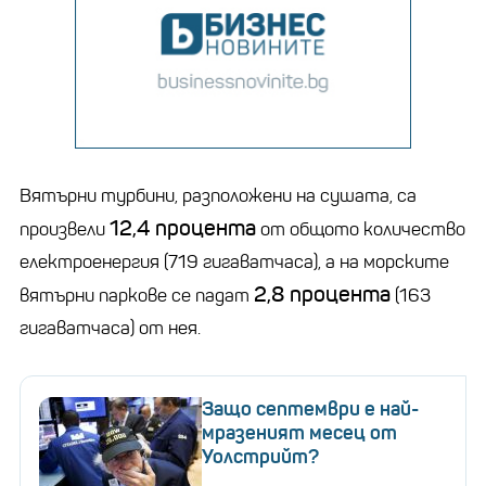
Вятърни турбини, разположени на сушата, са
12,4 процента
произвели
от общото количество
електроенергия (719 гигаватчаса), а на морските
2,8 процента
вятърни паркове се падат
(163
гигаватчаса) от нея.
Защо септември е най-
мразеният месец от
Уолстрийт?