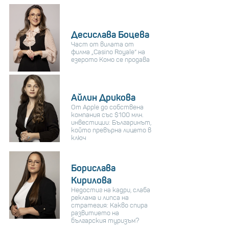
Десислава Боцева
Част от вилата от
филма „Casino Royale“ на
езерото Комо се продава
Айлин Дрикова
От Apple до собствена
компания със $100 млн.
инвестиции: Българинът,
който превърна лицето в
ключ
Борислава
Кирилова
Недостиг на кадри, слаба
реклама и липса на
стратегия: Какво спира
развитието на
българския туризъм?