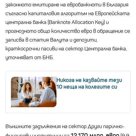
законното емитиране на евробанкноти в България
съгласно капиталовия алгоритъм на Европейската
централна банка (Banknote Allocation Key) и
прогнозното общо количество евро в обращение се
записва в статия Валута и депозити,
краткосрочни пасиви на сектор Централна банка,
уточняват от БНБ.
Никога не казвайте тези
10 неща на колегите си
Външните задължения на сектор Други парично-
12,170 млрд. евро
финансови институции са
(9,9