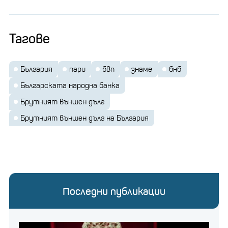
Тагове
България
пари
бвп
знаме
бнб
Българската народна банка
Брутният външен дълг
Брутният външен дълг на България
Последни публикации