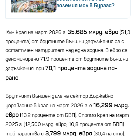
големия мол в Бургас?
35,685 млрд. евро
Към края на март 2026 г.
(51,3
процента) от брутните външни задължения са с
остатъчен матуритет над една година. В евро са
деноминирани 71,9 процента от брутните външни
78,1 процента година по-
задължения, при
рано
.
Брутният външен дълг на сектор Държавно
16,299 млрд.
управление в края на март 2026 г. е
евро
(13,2 процента от БВП). Спрямо края на март
2025 г. (12,500 млрд. евро, 10,8 процента от БВП)
3,799 млрд. евро
той нараства с
(30,4 на сто).