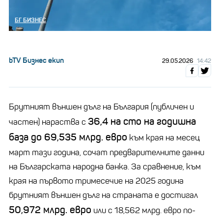
БГ БИЗНЕС
bTV Бизнес екип
29.05.2026
14:42
Брутният външен дълг на България (публичен и
36,4 на сто на годишна
частен) нараства с
база до 69,535 млрд. евро
към края на месец
март тази година, сочат предварителните данни
на Българската народна банка. За сравнение, към
края на първото тримесечие на 2025 година
брутният външен дълг на страната е достигал
50,972 млрд. евро
или с 18,562 млрд. евро по-