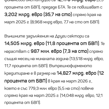
процента от БВП), предаде БТА. Те се повишават с
3,202 млрд. евро (35,7 на сто)
спрямо края на
март 2025 г. (8,968 млрд евро, 7,7 на сто от БВП).
Външните задължения на Други сектори са
14,505 млрд. евро (11,8 процента от БВП)
. Те
987 млн. евро (7,3 на сто)
нарастват с
спрямо
същия месец на миналата година (13,518 млрд. евро,
11,7 процента от БВП). Вътрешнофирменото
14,827 млрд. евро (12
кредитиране е в размер на
процента от БВП)
в края на март 2026 г.,
което е със 779,3 млн. евро (5,5 на сто) повече
спрямо края на март 2025 г. (14,048 млрд. евро, 12,1
процента от БВП).