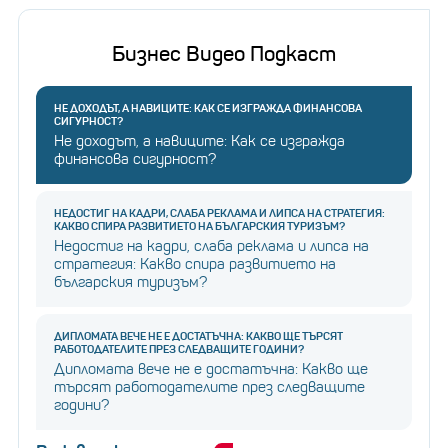
Бизнес Видео Подкаст
НЕ ДОХОДЪТ, А НАВИЦИТЕ: КАК СЕ ИЗГРАЖДА ФИНАНСОВА
СИГУРНОСТ?
Не доходът, а навиците: Как се изгражда
финансова сигурност?
НЕДОСТИГ НА КАДРИ, СЛАБА РЕКЛАМА И ЛИПСА НА СТРАТЕГИЯ:
КАКВО СПИРА РАЗВИТИЕТО НА БЪЛГАРСКИЯ ТУРИЗЪМ?
Недостиг на кадри, слаба реклама и липса на
стратегия: Какво спира развитието на
българския туризъм?
ДИПЛОМАТА ВЕЧЕ НЕ Е ДОСТАТЪЧНА: КАКВО ЩЕ ТЪРСЯТ
РАБОТОДАТЕЛИТЕ ПРЕЗ СЛЕДВАЩИТЕ ГОДИНИ?
Дипломата вече не е достатъчна: Какво ще
търсят работодателите през следващите
години?