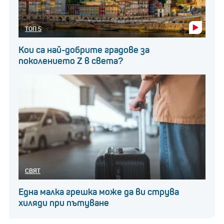
ТОП 5
Кои са най-добрите градове за
поколението Z в света?
СВЯТ
Една малка грешка може да ви струва
хиляди при пътуване