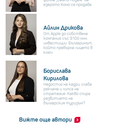
езерото Комо се продава
Айлин Дрикова
От Apple до собствена
компания със $100 млн.
инвестиции: Българинът,
който превърна лицето в
ключ
Борислава
Кирилова
Недостиг на кадри, слаба
реклама и липса на
стратегия: Какво спира
развитието на
българския туризъм?
Вижте още автори