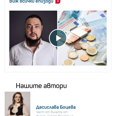
Виж всички епизоди
Нашите автори
Десислава Боцева
Част от вилата от
филма „Casino Royale“ на