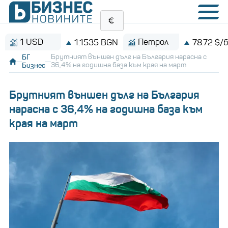
 USD
Петрол
1.1535 BGN
78.72 $/барел
БГ
Брутният външен дълг на България нарасна с
Бизнес
36,4% на годишна база към края на март
Брутният външен дълг на България
нарасна с 36,4% на годишна база към
края на март