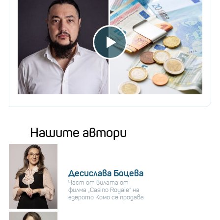
Нашите автори
Десислава Боцева
Част от вилата от
филма „Casino Royale“ на
езерото Комо се продава