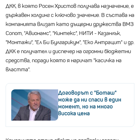
ДКК, в която Росен Христов получава назначение, е
държавен холдинг с ключово значение. В състава на
компанията влизат като дъщерни дружества ВМЗ
Сопот, "Авионамс", "Кинтекс", НИТИ - Казанлък,
"Монтажи", "Ел Би Булгарикум", "Еко Антрацит" и др.
ДКК е получател и диспечер на огромни бюджетни
средства, поради която я наричат "касичка на
властта".
Договорът с "Боташ"
може да ни спаси в един
момент, но на много
висока цена