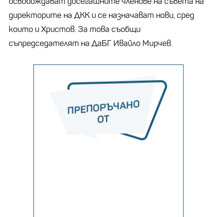
освобождават досегашните членове на съвета на
директорите на ДКК и се назначават нови, сред
които и Христов. За това съобщи
съпредседателят на ДаБГ Ивайло Мирчев.