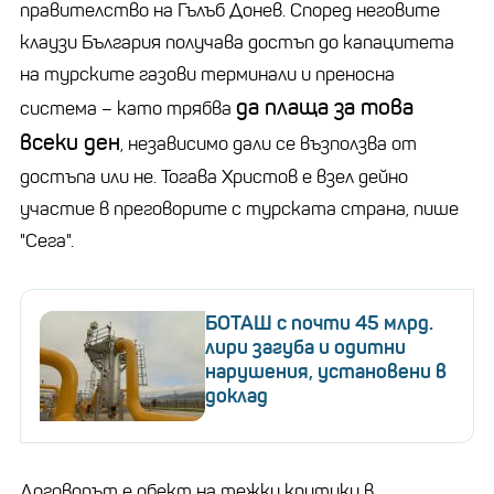
правителство на Гълъб Донев. Според неговите
клаузи България получава достъп до капацитета
на турските газови терминали и преносна
да плаща за това
система – като трябва
всеки ден
, независимо дали се възползва от
достъпа или не. Тогава Христов е взел дейно
участие в преговорите с турската страна, пише
"Сега".
БОТАШ с почти 45 млрд.
лири загуба и одитни
нарушения, установени в
доклад
Договорът е обект на тежки критики в