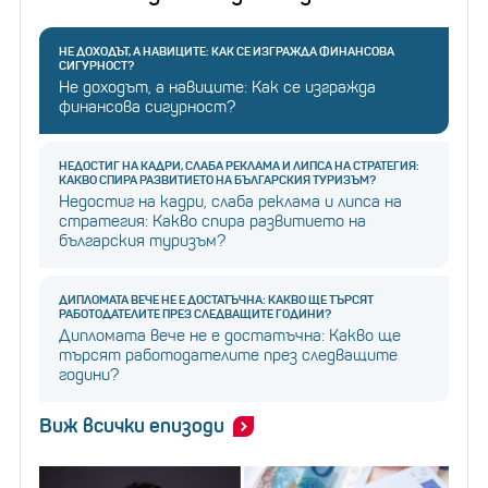
НЕ ДОХОДЪТ, А НАВИЦИТЕ: КАК СЕ ИЗГРАЖДА ФИНАНСОВА
СИГУРНОСТ?
Не доходът, а навиците: Как се изгражда
финансова сигурност?
НЕДОСТИГ НА КАДРИ, СЛАБА РЕКЛАМА И ЛИПСА НА СТРАТЕГИЯ:
КАКВО СПИРА РАЗВИТИЕТО НА БЪЛГАРСКИЯ ТУРИЗЪМ?
Недостиг на кадри, слаба реклама и липса на
стратегия: Какво спира развитието на
българския туризъм?
ДИПЛОМАТА ВЕЧЕ НЕ Е ДОСТАТЪЧНА: КАКВО ЩЕ ТЪРСЯТ
РАБОТОДАТЕЛИТЕ ПРЕЗ СЛЕДВАЩИТЕ ГОДИНИ?
Дипломата вече не е достатъчна: Какво ще
търсят работодателите през следващите
години?
Виж всички епизоди