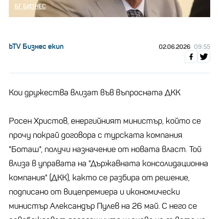
БГ БИЗНЕС
bTV Бизнес екип
02.06.2026
09:55
Кои дружества влизат във въпросната ДКК
Росен Христов, енергийният министър, който се
прочу покрай договора с турската компания
"Боташ", получи назначение от новата власт. Той
влиза в управата на "Държавната консолидационна
компания" (ДКК), както се разбира от решение,
подписано от вицепремиера и икономически
министър Александър Пулев на 26 май. С него се