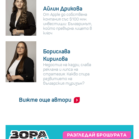
Айлин Дрикова
От Apple до собствена
компания със $100 млн.
инвестиции: Българинът,
който превърна лицето в
ключ
Борислава
Кирилова
Недостиг на кадри, слаба
реклама и липса на
стратегия: Какво спира
развитието на
българския туризъм?
Вижте още автори
РАЗГЛЕДАЙ БРОШУРАТА