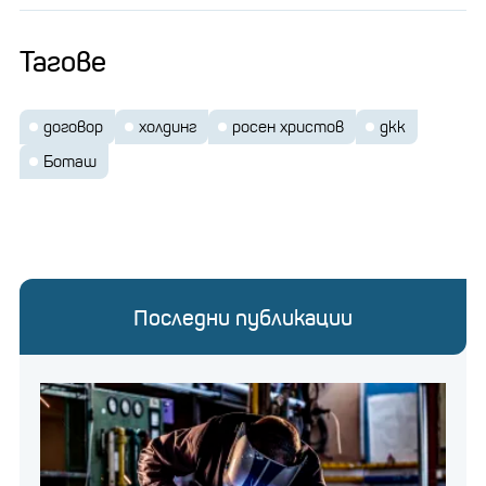
Тагове
договор
холдинг
росен христов
дкк
Боташ
Последни публикации