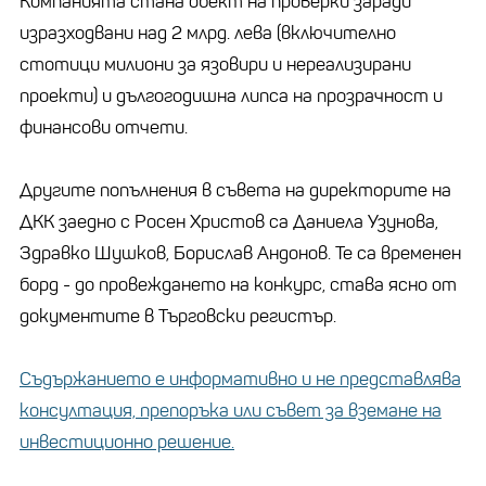
Компанията стана обект на проверки заради
изразходвани над 2 млрд. лева (включително
стотици милиони за язовири и нереализирани
проекти) и дългогодишна липса на прозрачност и
финансови отчети.
Другите попълнения в съвета на директорите на
ДКК заедно с Росен Христов са Даниела Узунова,
Здравко Шушков, Борислав Андонов. Те са временен
борд - до провеждането на конкурс, става ясно от
документите в Търговски регистър.
Съдържанието е информативно и не представлява
консултация, препоръка или съвет за вземане на
инвестиционно решение.