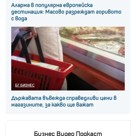
Аларма в популярна европейска
дестинация: Масово разреждат горивото
с вода
БГ БИЗНЕС
Държавата въвежда справедливи цени в
магазините, за какво ще важат
Бизнес Видео Подкаст