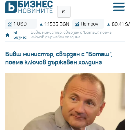
1 USD
Петрол
1.1535 BGN
80.41 $/барел
БГ
Бивш министър, свързан с "Боташ", поема
Бизнес
ключов държавен холдинг
Бивш министър, свързан с "Боташ",
поема ключов държавен холдинг