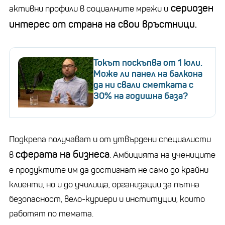
сериозен
активни профили в социалните мрежи и
интерес от страна на свои връстници.
Токът поскъпва от 1 юли.
Може ли панел на балкона
да ни свали сметката с
30% на годишна база?
Подкрепа получават и от утвърдени специалисти
сферата на бизнеса
в
. Амбицията на учениците
е продуктите им да достигнат не само до крайни
клиенти, но и до училища, организации за пътна
безопасност, вело-куриери и институции, които
работят по темата.