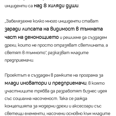
над 8 хиляди души
инциденти са
.
„Забелязахме колко много инциденти стават
заради липсата на видимост в тъмната
част на денонощието
и решихме да създадем
дрехи, които не просто отразяват светлината, а
светят в тъмното“, разказват младите
предприемачи.
Проектът е създаден в рамките на програма за
млади иноватори и предприемачи
, в която
участниците трябва да разработят бизнес идея
със социална насоченост. Така се ражда
концепцията за модерни дрехи и аксесоари със
светещи елементи, насочени основно към младите