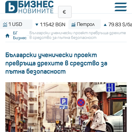
USD
Петрол
1.1542 BGN
79.83 $/барел
БГ
Български ученически проект превръща дрехите
Бизнес
в средство за пътна безопасност
Български ученически проект
превръща дрехите в средство за
пътна безопасност