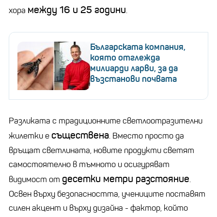
между 16 и 25 години
хора
.
Българската компания,
която отглежда
милиарди ларви, за да
възстанови почвата
Разликата с традиционните светлоотразителни
съществена
жилетки е
. Вместо просто да
връщат светлината, новите продукти светят
самостоятелно в тъмното и осигуряват
десетки метри разстояние
видимост от
.
Освен върху безопасността, учениците поставят
силен акцент и върху дизайна - фактор, който