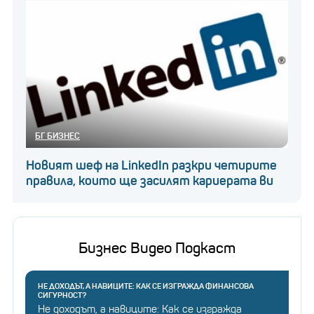
БГ БИЗНЕС
Новият шеф на LinkedIn разкри четирите
правила, които ще засилят кариерата ви
Бизнес Видео Подкаст
НЕ ДОХОДЪТ, А НАВИЦИТЕ: КАК СЕ ИЗГРАЖДА ФИНАНСОВА
СИГУРНОСТ?
Не доходът, а навиците: Как се изгражда