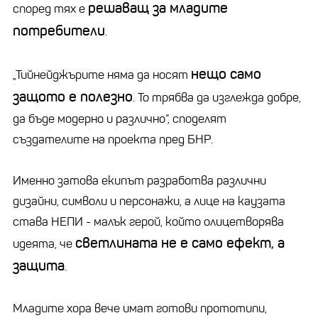
решаващ за младите
според тях е
потребители
.
нещо само
„Тийнейджърите няма да носят
защото е полезно
. То трябва да изглежда добре,
да бъде модерно и различно“, споделят
създателите на проекта пред БНР.
Именно затова екипът разработва различни
дизайни, символи и персонажи, а лице на каузата
става НЕПИ - малък герой, който олицетворява
светлината не е само ефект, а
идеята, че
защита
.
Младите хора вече имат готови прототипи,