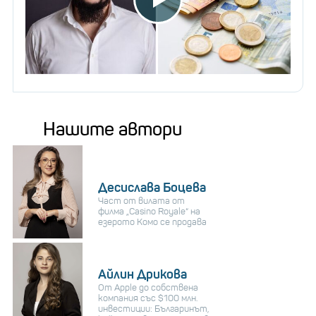
Нашите автори
Десислава Боцева
Част от вилата от
филма „Casino Royale“ на
езерото Комо се продава
Айлин Дрикова
От Apple до собствена
компания със $100 млн.
инвестиции: Българинът,