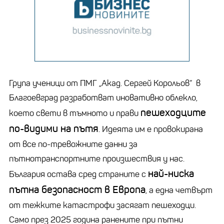
Група ученици от ПМГ „Акад. Сергей Корольов“ в
Благоевград разработват иновативно облекло,
пешеходците
което свети в тъмното и прави
по-видими на пътя
. Идеята им е провокирана
от все по-тревожните данни за
пътнотранспортните произшествия у нас.
най-ниска
България остава сред страните с
пътна безопасност в Европа
, а една четвърт
от тежките катастрофи засягат пешеходци.
Само през 2025 година ранените при пътни