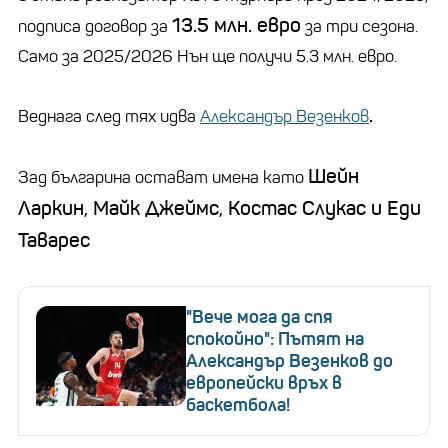
13.5 млн. евро
подписа договор за
за три сезона.
Само за 2025/2026 Нън ще получи 5.3 млн. евро.
.
Веднага след тях идва
Александър Везенков
Шейн
Зад българина остават имена като
Ларкин, Майк Джеймс, Костас Слукас и Еди
Таварес
"Вече мога да спя
спокойно": Пътят на
Александър Везенков до
европейски връх в
баскетбола!