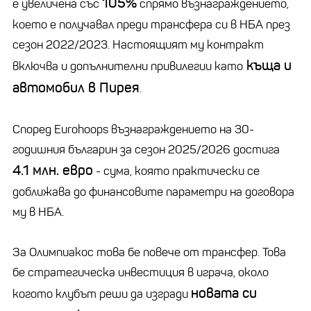
105%
е увеличена със
спрямо възнаграждението,
което е получавал преди трансфера си в НБА през
сезон 2022/2023. Настоящият му контракт
къща и
включва и допълнителни привилегии като
автомобил в Пирея
.
Според Eurohoops възнаграждението на 30-
годишния българин за сезон 2025/2026 достига
4.1 млн. евро
- сума, която практически се
доближава до финансовите параметри на договора
му в НБА.
За Олимпиакос това бе повече от трансфер. Това
бе стратегическа инвестиция в играча, около
новата си
когото клубът реши да изгради