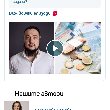
години?
Виж всички епизоди
Нашите автори