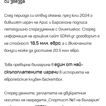
си звезда
.
След периода си отвъд океана, през юли 2024 г.
бившият играч на Арис и Барселона подписа
петгодишно споразумение с Олимпиакос. Според
информация на гръцкия сайт SDNA.gr, договорът е
18.5 млн. евро
на стойност
, а с включените
бонуси може да достигне 20.5 млн. евро.
един от най-
Това превърна българина в
скъпоплатените играчи
в историята на
европейския клубен баскетбол.
Според данните, заплатата на двукратния
носител на наградата „Спортист №1 на България“