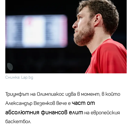
Снимка: Lap.bg
Триумфът на Олимпиакос идва в момент, в който
част от
Александър Везенков вече е
абсолютния финансов елит
на европейския
баскетбол.