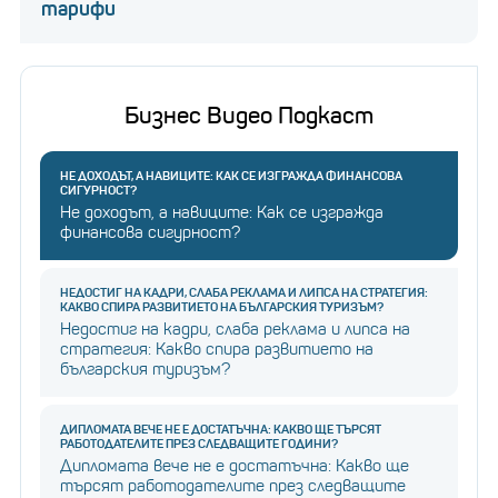
тарифи
Бизнес Видео Подкаст
НЕ ДОХОДЪТ, А НАВИЦИТЕ: КАК СЕ ИЗГРАЖДА ФИНАНСОВА
СИГУРНОСТ?
Не доходът, а навиците: Как се изгражда
финансова сигурност?
НЕДОСТИГ НА КАДРИ, СЛАБА РЕКЛАМА И ЛИПСА НА СТРАТЕГИЯ:
КАКВО СПИРА РАЗВИТИЕТО НА БЪЛГАРСКИЯ ТУРИЗЪМ?
Недостиг на кадри, слаба реклама и липса на
стратегия: Какво спира развитието на
българския туризъм?
ДИПЛОМАТА ВЕЧЕ НЕ Е ДОСТАТЪЧНА: КАКВО ЩЕ ТЪРСЯТ
РАБОТОДАТЕЛИТЕ ПРЕЗ СЛЕДВАЩИТЕ ГОДИНИ?
Дипломата вече не е достатъчна: Какво ще
търсят работодателите през следващите