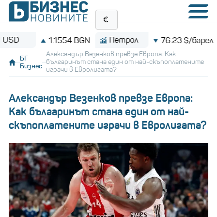
Петрол
Bitco
1.1554 BGN
76.23 $/барел
Александър Везенков превзе Европа: Как
БГ
българинът стана един от най-скъпоплатените
Бизнес
играчи в Евролигата?
Александър Везенков превзе Европа:
Как българинът стана един от най-
скъпоплатените играчи в Евролигата?