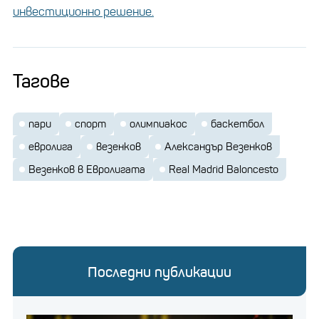
инвестиционно решение.
Тагове
пари
спорт
олимпиакос
баскетбол
евролига
везенков
Александър Везенков
Везенков в Евролигата
Real Madrid Baloncesto
Последни публикации