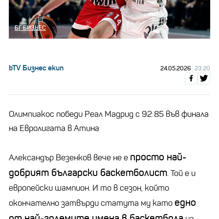
БГ БИЗНЕС
bTV Бизнес екип
24.05.2026
23:20
Олимпиакос победи Реал Мадрид с 92:85 във финала
на Евролигата в Атина
просто най-
Александър Везенков
вече не е
добрият български баскетболист
. Той е и
европейски шампион. И то в сезон, който
едно
окончателно затвърди статута му като
от най-големите имена в баскетбола
на