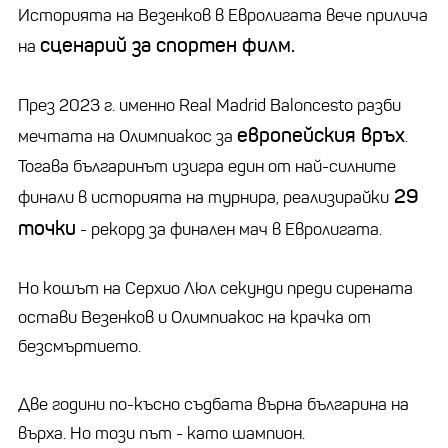
Историята на Везенков в Евролигата вече прилича
сценарий за спортен филм.
на
През 2023 г. именно Real Madrid Baloncesto разби
европейския връх
мечтата на Олимпиакос за
.
Тогава българинът изигра един от най-силните
29
финали в историята на турнира, реализирайки
точки
- рекорд за финален мач в Евролигата.
Но кошът на Серхио Люл секунди преди сирената
остави Везенков и Олимпиакос на крачка от
безсмъртието.
Две години по-късно съдбата върна българина на
върха. Но този път - като шампион.