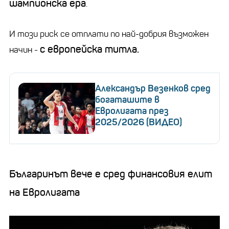
шампионска ера
.
И този риск се отплати по най-добрия възможен
с европейска титла.
начин -
Александър Везенков сред
богаташите в
Евролигата през
2025/2026 (ВИДЕО)
Българинът вече е сред финансовия елит
на Евролигата