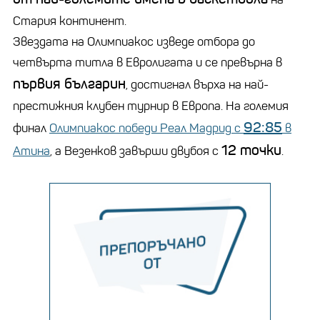
Стария континент.
Звездата на
Олимпиакос
изведе отбора до
четвърта титла в
Евролигата
и се превърна в
първия българин
, достигнал върха на най-
престижния клубен турнир в Европа. На големия
92:85
финал
Олимпиакос победи
Реал Мадрид
с
в
12 точки
Атина
, а Везенков завърши двубоя с
.