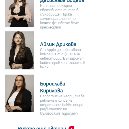
Десислава Боцева
Испания превърна
световната титла в
съкровище! Пуска
лимитирана монета,
която феновете вече
преследват
Айлин Дрикова
От Apple до собствена
компания със $100 млн.
инвестиции: Българинът,
който превърна лицето в
ключ
Борислава
Кирилова
Недостиг на кадри, слаба
реклама и липса на
стратегия: Какво спира
развитието на
българския туризъм?
Вижте още автори