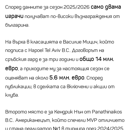
само двама
Според данните за сезон 2025/2026
играчи
получават по-високи възнаграждения от
българина.
На върха в класацията е Василие Мицич, който
подписа с Hapoel Tel Aviv B.C.. Договорът на
общо 14 млн.
сръбския гард е за три години и
евро
, а приходите му за настоящия сезон се
5.6 млн. евро
оценяват на около
. Според
публикации, в сделката са включени и акции от
клуба.
Второто място е за Кендрик Нън от Panathinaikos
B.C.. Американецът, който спечели MVP отличието
и стана реализатор №1 в турнира през 2024/2025,