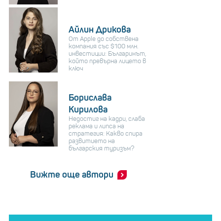
Айлин Дрикова
От Apple до собствена
компания със $100 млн.
инвестиции: Българинът,
който превърна лицето в
ключ
Борислава
Кирилова
Недостиг на кадри, слаба
реклама и липса на
стратегия: Какво спира
развитието на
българския туризъм?
Вижте още автори