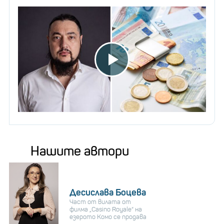
Нашите автори
Десислава Боцева
Част от вилата от
филма „Casino Royale“ на
езерото Комо се продава