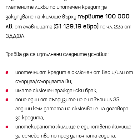
платените лихви по ипотечен кредит за
първите 100 000
закупуване на жилище върху
лв.
51 129,19 евро)
от главницата (
по чл. 22а от
ЗДДФЛ.
Трябва да са изпълнени следните условия:
ипотечният кредит е сключен от вас и/или от
съпруга/съпругата ви;
имате сключен граждански брак;
поне един от съпрузите не е навършил 35
години към датата на сключване на договора
за кредита;
ипотекираното жилище е единствено жилище
за семейството през данъчната година.