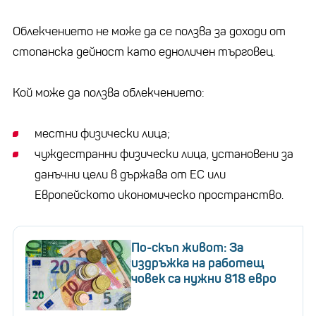
Облекчението не може да се ползва за доходи от
стопанска дейност като едноличен търговец.
Кой може да ползва облекчението:
местни физически лица;
чуждестранни физически лица, установени за
данъчни цели в държава от ЕС или
Европейското икономическо пространство.
По-скъп живот: За
издръжка на работещ
човек са нужни 818 евро