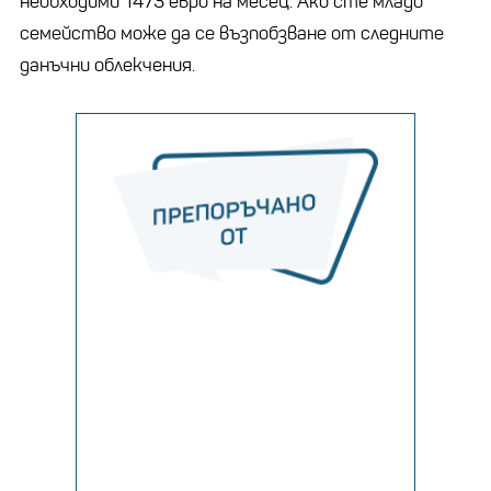
необходими 1473 евро на месец. Ако сте младо
семейство може да се възпобзване от следните
данъчни облекчения.