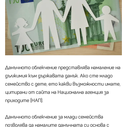
Данъчното облекчение представлява намаление на
дължимия към държавата данък. Ако сте младо
семейство с дете, ето какви възможности имате,
цитирани от сайта на Национална агенция за
приходите (НАП).
Данъчното облекчение за млади семейства
позволява да намалите данъчната си основа с