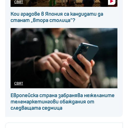
СВЯТ
Кои градове в Япония са кандидати да
станат „втора столица“?
СВЯТ
Европейска страна забранява нежеланите
телемаркетингови обаждания от
следващата седмица