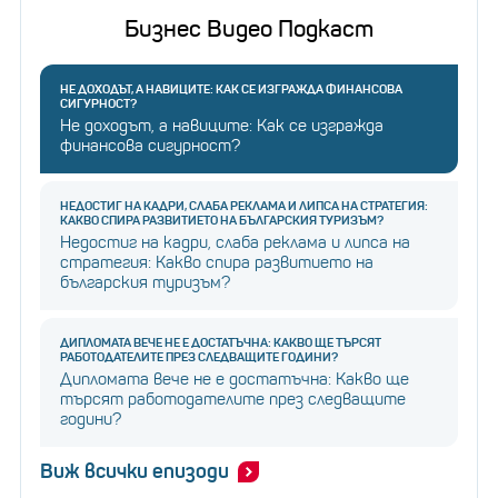
Бизнес Видео Подкаст
НЕ ДОХОДЪТ, А НАВИЦИТЕ: КАК СЕ ИЗГРАЖДА ФИНАНСОВА
СИГУРНОСТ?
Не доходът, а навиците: Как се изгражда
финансова сигурност?
НЕДОСТИГ НА КАДРИ, СЛАБА РЕКЛАМА И ЛИПСА НА СТРАТЕГИЯ:
КАКВО СПИРА РАЗВИТИЕТО НА БЪЛГАРСКИЯ ТУРИЗЪМ?
Недостиг на кадри, слаба реклама и липса на
стратегия: Какво спира развитието на
българския туризъм?
ДИПЛОМАТА ВЕЧЕ НЕ Е ДОСТАТЪЧНА: КАКВО ЩЕ ТЪРСЯТ
РАБОТОДАТЕЛИТЕ ПРЕЗ СЛЕДВАЩИТЕ ГОДИНИ?
Дипломата вече не е достатъчна: Какво ще
търсят работодателите през следващите
години?
Виж всички епизоди