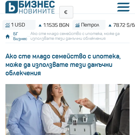
USD
Петрол
1.1535 BGN
78.72 $/барел
БГ
Ако сте младо семейство с ипотека, може да
Бизнес
използвате тези данъчни облекчения
Ако сте младо семейство с ипотека,
може да използвате тези данъчни
облекчения