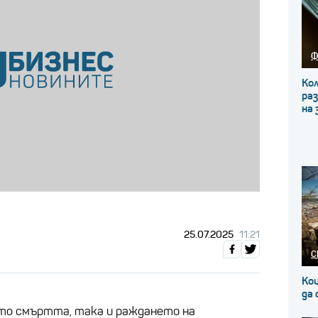
Ф
Кол
ра
на 
25.07.2025
11:21
С
Кои
да
кто смъртта, така и раждането на