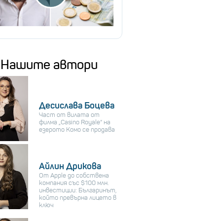
Нашите автори
Десислава Боцева
Част от вилата от
филма „Casino Royale“ на
езерото Комо се продава
Айлин Дрикова
От Apple до собствена
компания със $100 млн.
инвестиции: Българинът,
който превърна лицето в
ключ