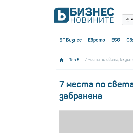
Е
БГ Бизнес
Еврото
ESG
Св
Топ 5
7 места по света, къде
7 места по свет
забранена