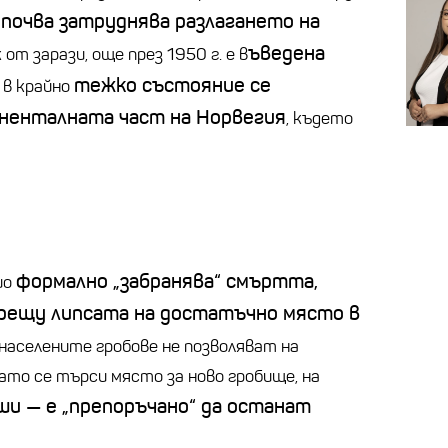
почва затруднява разлагането на
ъведена
 от зарази, още през 1950 г. е в
тежко състояние се
в крайно
ненталната част на Норвегия
, където
формално
„
забранява“ смъртта,
ио
рещу липсата на достатъчно място в
енаселените гробове не позволяват на
ато се търси място за ново гробище, на
уши
—
е
„
препоръчано“ да останат