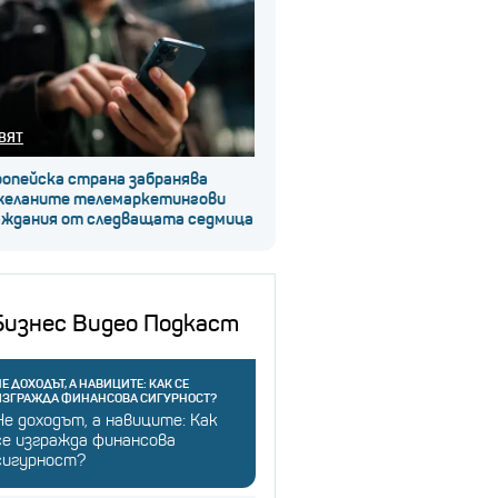
ВЯТ
ропейска страна забранява
желаните телемаркетингови
аждания от следващата седмица
Бизнес Видео Подкаст
Е ДОХОДЪТ, А НАВИЦИТЕ: КАК СЕ
ИЗГРАЖДА ФИНАНСОВА СИГУРНОСТ?
Не доходът, а навиците: Как
се изгражда финансова
сигурност?