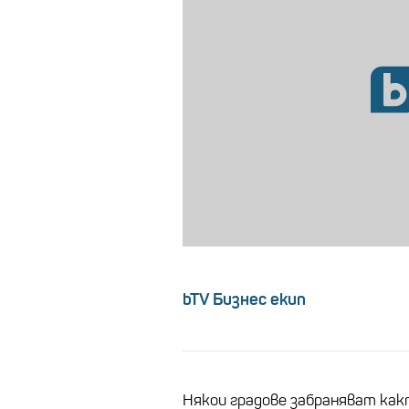
bTV Бизнес екип
Някои градове забраняват ка