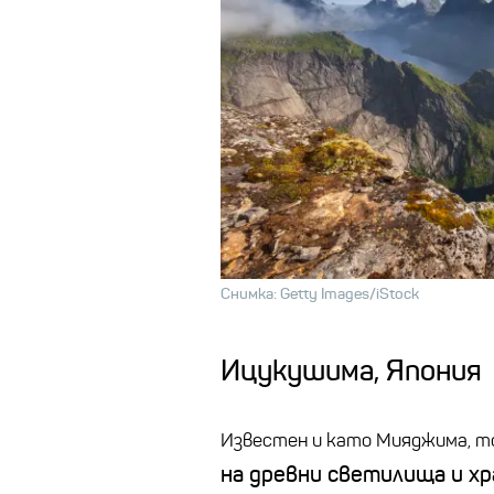
Снимка: Getty Images/iStock
Ицукушима
, Япония
Известен и като
Мияджима
, 
на древни светилища и хр