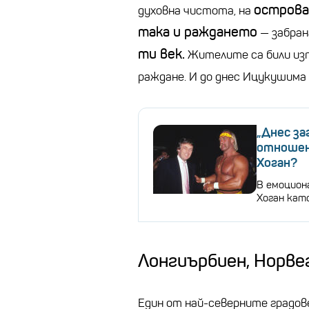
острова
духовна чистота, на
така и раждането
—
забран
ти век.
Жителите са били изпр
раждане. И до днес
Ицукушима
„Днес за
отношен
Хоган?
В емоцион
Хоган като
Лонгиърбиен
, Норве
Един от най-северните градове