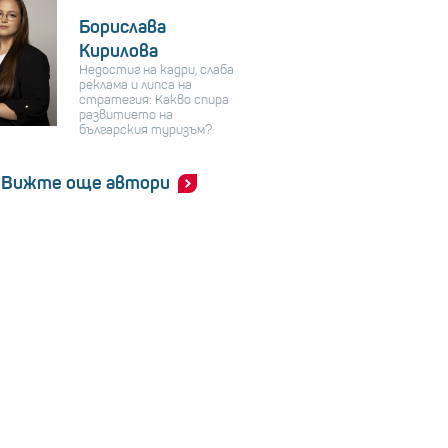
Борислава
Кирилова
Недостиг на кадри, слаба
реклама и липса на
стратегия: Какво спира
развитието на
българския туризъм?
Вижте още автори