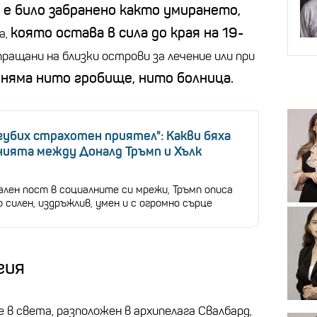
 е било забранено както умирането,
която остава в сила до края на 19-
а,
ащани на близки острови за лечение или при
няма нито гробище, нито болница.
губих страхотен приятел": Какви бяха
ията между Доналд Тръмп и Хълк
ален пост в социалните си мрежи, Тръмп описа
 силен, издръжлив, умен и с огромно сърце
гия
 в света, разположен в архипелага Свалбард,