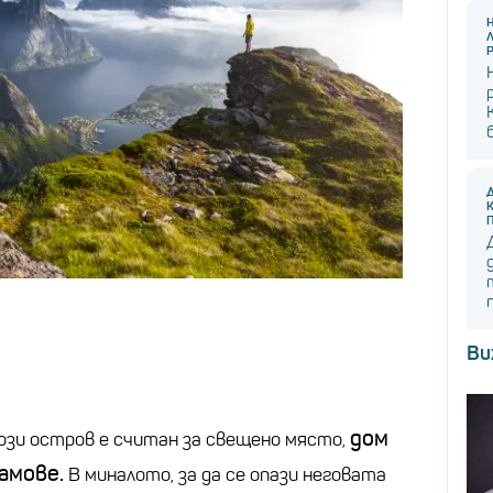
Ви
дом
този остров е считан за свещено място,
амове.
В миналото, за да се опази неговата