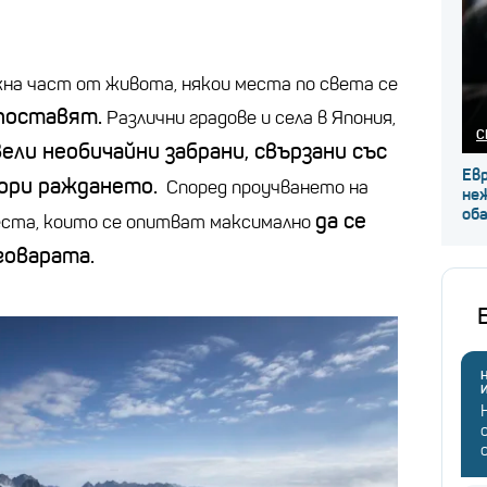
на част от живота, някои места по света се
поставят.
Различни градове и села в Япония,
С
ели необичайни забрани, свързани със
Ев
ори раждането.
Според проучването на
не
об
да се
места, които се опитват максимално
говарата.
Н