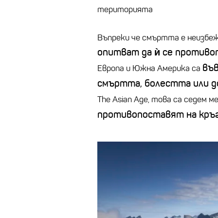
територията
Въпреки че смъртта е неизбеж
опитват
да ѝ се противо
във
Европа и Южна Америка са
смъртта, болестта или д
The Asian Age, това са седем 
противопоставят на кръ