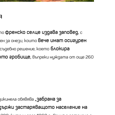
я
френско селце издава заповед,
ото
с
вече имат осигурен
ен за онези, които
блокира
съдебно решение, което
ото гробище,
въпреки нуждата от още 260
„
забрана за
зикинела
обявява
адържи застаряващото население на