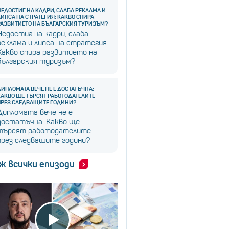
НЕДОСТИГ НА КАДРИ, СЛАБА РЕКЛАМА И
ЛИПСА НА СТРАТЕГИЯ: КАКВО СПИРА
РАЗВИТИЕТО НА БЪЛГАРСКИЯ ТУРИЗЪМ?
Недостиг на кадри, слаба
реклама и липса на стратегия:
Какво спира развитието на
българския туризъм?
ДИПЛОМАТА ВЕЧЕ НЕ Е ДОСТАТЪЧНА:
КАКВО ЩЕ ТЪРСЯТ РАБОТОДАТЕЛИТЕ
ПРЕЗ СЛЕДВАЩИТЕ ГОДИНИ?
Дипломата вече не е
достатъчна: Какво ще
търсят работодателите
през следващите години?
ж всички епизоди