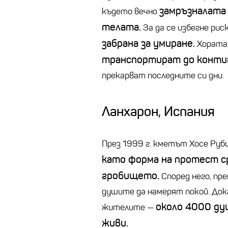
замръзналата 
където вечно
телата.
За да се избегне риск
забрана за умиране.
Хората 
транспортират до конти
прекарват последните си дни.
Ланхарон
, Испания
През 1999 г. кметът Хосе Руб
като форма на протест с
гробището.
Според него, пр
душите да намерят покой. Док
около 4000 д
жителите
—
живи.