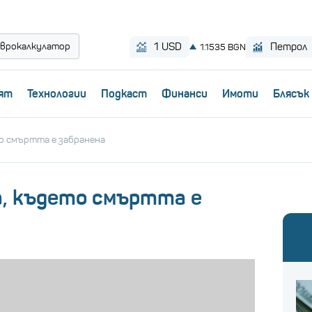
врокалкулатор
ят
Технологии
Пoдкаст
Финанси
Имоти
Блясък
то смъртта е забранена
а, където смъртта е