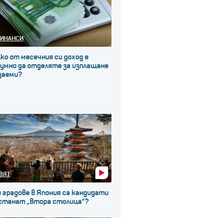
ИНАНСИ
ко от месечния си доход е
зумно да отделяте за изплащане
заеми?
ВЯТ
 градове в Япония са кандидати
 станат „втора столица“?