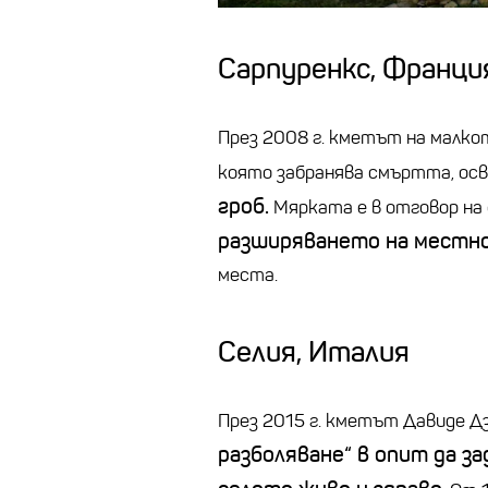
Сарпуренкс
, Франци
През 2008 г. кметът на малк
която забранява смъртта, осв
гроб.
Мярката е в отговор на 
разширяването на местн
места.
Селия, Италия
През 2015 г. кметът
Давиде
Д
разболяване“ в опит да з