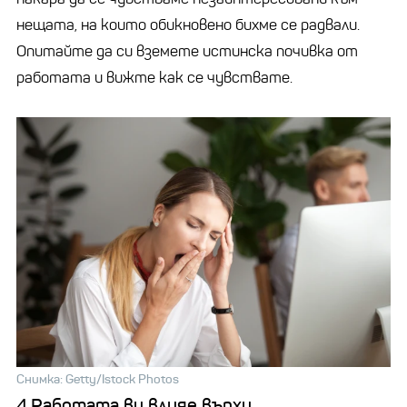
нещата, на които обикновено бихме се радвали.
Опитайте да си вземете истинска почивка от
работата и вижте как се чувствате.
Снимка: Getty/Istock Photos
4.Работата ви влияе върху