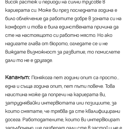
висок растеж и периоди на силни трусове в
кариерата си. Може би през последната година е
било облекчение да работите добре в зоната си на
комфорт и това е била единствената причина да
сте на настоящото си работно място. Но ако
надигате глава от бюрото, огледате се и не
виждате възможност за развитие, то помислете
дали то не е другаде.
Капанът:
Понякога пет години опит са просто...
една и съща година опит, пет пъти повече. Това
наистина може да попречи на кариерата ви,
затруднявайки интервютата или позициите, за
които смятате, че трябва да сте квалифицирани
досега. Работодателите, които ви интервюират
задълбочено, ще разберат дали сте в застой и не е