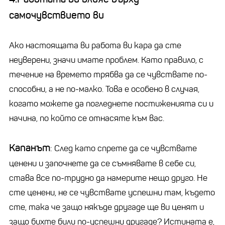
самочувствието ви
Ако настоящата ви работа ви кара да сте
неуверени, значи имате проблем. Като правило, с
течение на времето трябва да се чувствате по-
способни, а не по-малко. Това е особено в случая,
когато можете да погледнете постиженията си и
начина, по който се отнасяте към вас.
Капанът
: След като спрете да се чувствате
ценени и започнете да се съмнявате в себе си,
става все по-трудно да намерите нещо друго. Не
сте ценени, не се чувствате успешни там, където
сте, така че защо някъде другаде ще ви ценят и
защо бихте били по-успешни другаде? Истината е,