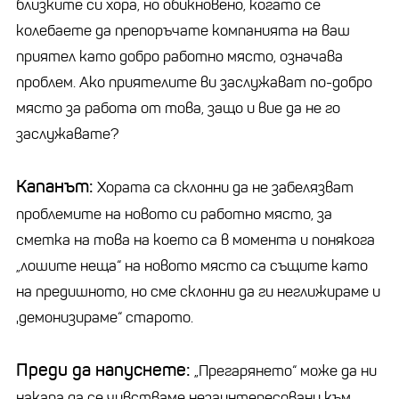
близките си хора, но обикновено, когато се
колебаете да препоръчате компанията на ваш
приятел като добро работно място, означава
проблем. Ако приятелите ви заслужават по-добро
място за работа от това, защо и вие да не го
заслужавате?
Капанът:
Хората са склонни да не забелязват
проблемите на новото си работно място, за
сметка на това на което са в момента и понякога
„лошите неща“ на новото място са същите като
на предишното, но сме склонни да ги неглижираме и
‚демонизираме“ старото.
Преди да напуснете:
„Прегарянето“ може да ни
накара да се чувстваме незаинтересовани към