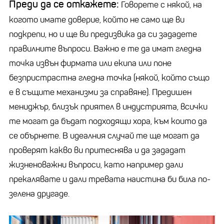
Преди да се откажете:
Говорете с някой, на
когото имате доверие, който не само ще ви
подкрепи, но и ще ви предизвика да си зададете
правилните въпроси. Важно е те да имат гледна
точка извън фирмата или екипа или поне
безпристрастна гледна точка (някой, който също
е в същите механизми за справяне). Предишен
мениджър, близък приятел в индустрията, всички
те могат да бъдат подходящи хора, към които да
се обърнете. В идеалния случай те ще могат да
проверят какво ви притеснява и да зададат
жизненоважни въпроси, като например дали
прекалявате и дали тревата наистина би била по-
зелена другаде.