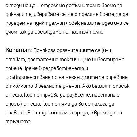
с тези неща – отделяме допълнително време за
докладите, уверяваме се, че отделяме време, за да
подадем на пунктуалния човек нашите идеи или се
учим как да обсъждаме по-настоятелно.
Капанът:
Понякога организациите са (или
стават) достатъчно токсични, че инвестираме
повече време в разработването и
усъвършенстването на механизмите за справяне,
отколкото в реалните умения. Ако вашият списък
с неща, които трябва да развиете, наистина е
списък с неща, които няма да ви се налага да
правите в по-функционална среда, е време да си
тръгнете.