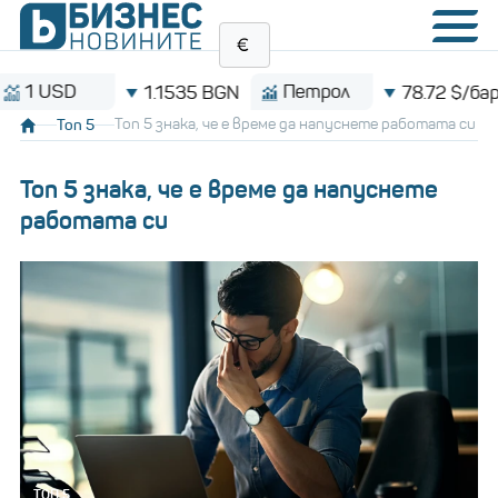
Петрол
Bi
1.1535 BGN
78.72 $/барел
Топ 5
Топ 5 знака, че е време да напуснете работата си
Топ 5 знака, че е време да напуснете
работата си
ТОП 5