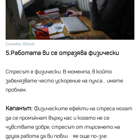
Снимка: iStock
5.Работата ви се отразява физически
Стресът е физически. В момента, в който
забелязвате често ускорение на пулса… имате
проблем.
Капанът:
Физическите ефекти на стреса могат
да се промъкнат върху нас и когато не се
чувствате добре, стресът от търсенето на
друга работа да ви повли яе още по-зле.