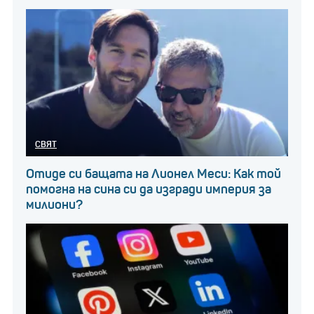
СВЯТ
Отиде си бащата на Лионел Меси: Как той
помогна на сина си да изгради империя за
милиони?