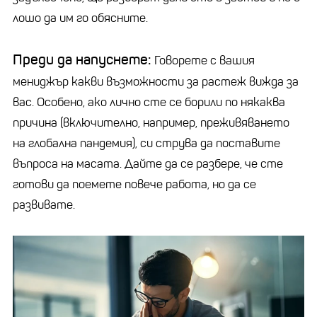
лошо да им го обясните.
Преди да напуснете:
Говорете с вашия
мениджър какви възможности за растеж вижда за
вас. Особено, ако лично сте се борили по някаква
причина (включително, например, преживяването
на глобална пандемия), си струва да поставите
въпросa на масата. Дайте да се разбере, че сте
готови да поемете повече работа, но да се
развивате.