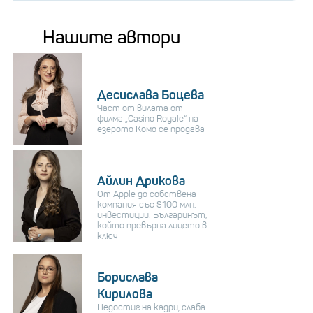
Нашите автори
Десислава Боцева
Част от вилата от
филма „Casino Royale“ на
езерото Комо се продава
Айлин Дрикова
От Apple до собствена
компания със $100 млн.
инвестиции: Българинът,
който превърна лицето в
ключ
Борислава
Кирилова
Недостиг на кадри, слаба