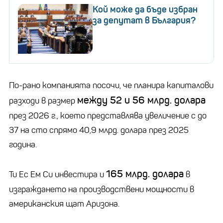
Кой може да бъде избран
за депутат в България?
По-рано компанията посочи, че планира капиталови
между 52 и 56 млрд. долара
разходи в размер
през 2026 г., което представлява увеличение с до
37 на сто спрямо 40,9 млрд. долара през 2025
година.
165 млрд. долара
Ти Ес Ем Си инвестира и
в
изграждането на производствени мощности в
американския щат Аризона.