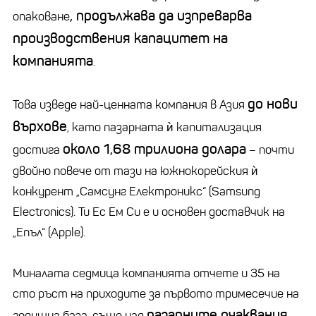
, продължава да изпреварва
опаковане
производствения капацитет на
компанията
.
до нови
Това изведе най-ценната компания в Азия
върхове
, като пазарната ѝ капитализация
около 1,68 трилиона долара
достига
– почти
двойно повече от тази на южнокорейския ѝ
конкурент „Самсунг Електроникс“ (Samsung
Electronics). Ти Ес Ем Си е и основен доставчик на
„Епъл“ (Apple).
Миналата седмица компанията отчете и 35 на
сто ръст на приходите за първото тримесечие на
пазарните очаквания
годишна база, също над
.