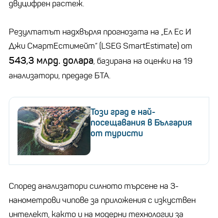
двуцифрен растеж.
Резултатът надхвърля прогнозата на „Ел Ес И
Джи СмартЕстимейт“ (LSEG SmartEstimate) от
543,3 млрд. долара
, базирана на оценки на 19
анализатори, предаде БТА.
Този град е най-
посещавания в България
от туристи
Според анализатори силното търсене на 3-
нанометрови чипове за приложения с изкуствен
интелект, както и на модерни технологии за