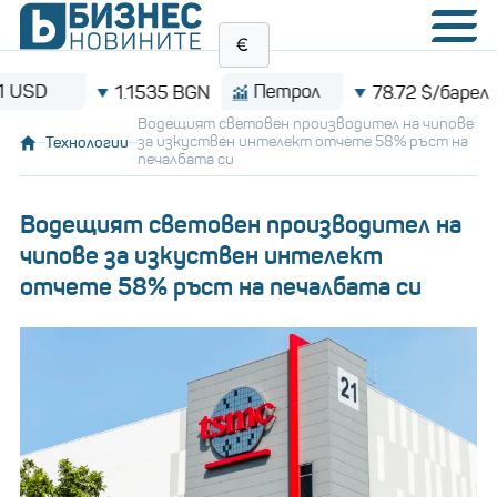
Петрол
Bi
1.1535 BGN
78.72 $/барел
Водещият световен производител на чипове
Технологии
за изкуствен интелект отчете 58% ръст на
печалбата си
Водещият световен производител на
чипове за изкуствен интелект
отчете 58% ръст на печалбата си