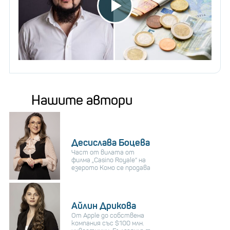
Нашите автори
Десислава Боцева
Част от вилата от
филма „Casino Royale“ на
езерото Комо се продава
Айлин Дрикова
От Apple до собствена
компания със $100 млн.