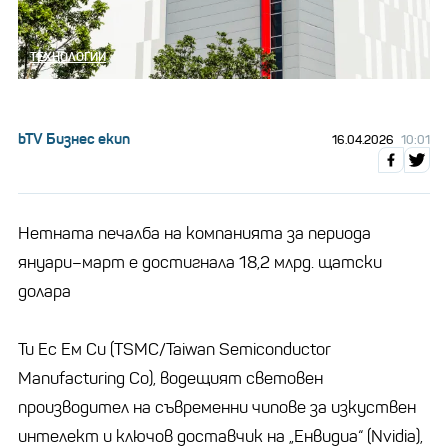
ТЕХНОЛОГИИ
bTV Бизнес екип
16.04.2026
10:01
Нетната печалба на компанията за периода
януари–март е достигнала 18,2 млрд. щатски
долара
Ти Ес Ем Си (TSMC/Taiwan Semiconductor
Manufacturing Co), водещият световен
производител на съвременни чипове за изкуствен
интелект и ключов доставчик на „Енвидиa“ (Nvidia),