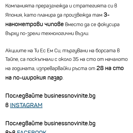
Компанията преразглежда и стратегията си в
3-
Япония, като планира да произвежда там
нанометрови чипове
вместо да се фокусира
върху по-зрели технологични възли.
Акциите на Ти Ес Ем Си, търгувани на борсата в
Тайпе, са поскъпнали с около 35 на сто от началото
28 на сто
на годината, изпреварвайки ръста от
на по-широкия пазар
.
Последвайте businessnovinite.bg
в
INSTAGRAM
Последвайте businessnovinite.bg
във
FACEBOOK