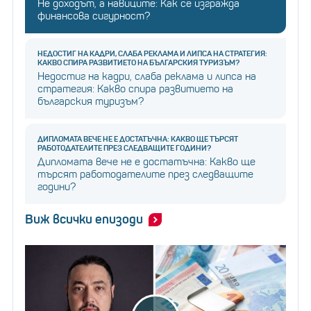
Не доходът, а навиците: Как се изгражда
финансова сигурност?
НЕДОСТИГ НА КАДРИ, СЛАБА РЕКЛАМА И ЛИПСА НА СТРАТЕГИЯ:
КАКВО СПИРА РАЗВИТИЕТО НА БЪЛГАРСКИЯ ТУРИЗЪМ?
Недостиг на кадри, слаба реклама и липса на
стратегия: Какво спира развитието на
българския туризъм?
ДИПЛОМАТА ВЕЧЕ НЕ Е ДОСТАТЪЧНА: КАКВО ЩЕ ТЪРСЯТ
РАБОТОДАТЕЛИТЕ ПРЕЗ СЛЕДВАЩИТЕ ГОДИНИ?
Дипломата вече не е достатъчна: Какво ще
търсят работодателите през следващите
години?
Виж всички епизоди