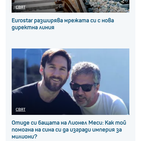
СВЯТ
Eurostar разширява мрежата си с нова
директна линия
СВЯТ
Отиде си бащата на Лионел Меси: Как той
помогна на сина си да изгради империя за
милиони?