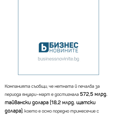
Компанията съобщи, че нетната й печалба за
572,5 млрд.
периода януари–март е достигнала
тайвански долара (18,2 млрд. щатски
долара)
, което е осмо поредно тримесечие с