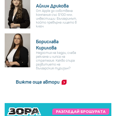
Айлин Дрикова
От Apple до собствена
компания със $100 млн.
инвестиции: Българинът,
който превърна лицето в
ключ
Борислава
Кирилова
Недостиг на кадри, слаба
реклама и липса на
стратегия: Какво спира
развитието на
българския туризъм?
Вижте още автори
РАЗГЛЕДАЙ БРОШУРАТА