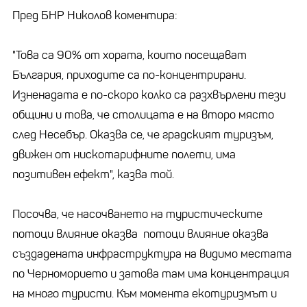
Пред БНР Николов коментира:
"Това са 90% от хората, които посещават
България, приходите са по-концентрирани.
Изненадата е по-скоро колко са разхвърлени тези
общини и това, че столицата е на второ място
след Несебър. Оказва се, че градският туризъм,
движен от нискотарифните полети, има
позитивен ефект", казва той.
Посочва, че насочването на туристическите
потоци влияние оказва потоци влияние оказва
създадената инфраструктура на видимо местата
по Черноморието и затова там има концентрация
на много туристи. Към момента екотуризмът и