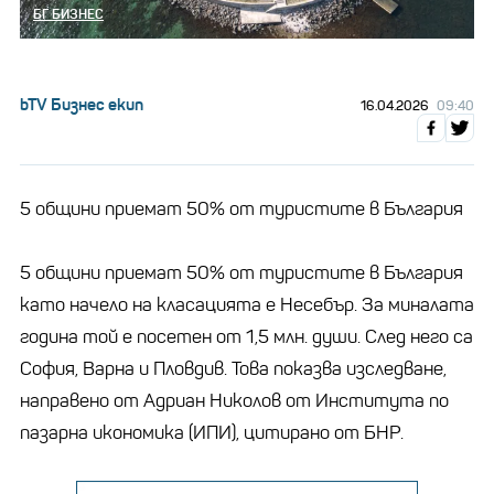
БГ БИЗНЕС
bTV Бизнес екип
16.04.2026
09:40
5 общини приемат 50% от туристите в България
5 общини приемат 50% от туристите в България
като начело на класацията е Несебър. За миналата
година той е посетен от 1,5 млн. души. След него са
София, Варна и Пловдив. Това показва изследване,
направено от Адриан Николов от Института по
пазарна икономика (ИПИ), цитирано от БНР.