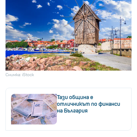
Снимка: iStock
Тази община е
отличникът по финанси
на България