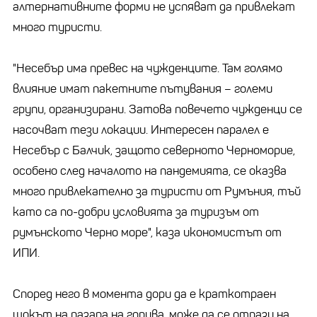
алтернативните форми не успяват да привлекат
много туристи.
"Несебър има превес на чужденците. Там голямо
влияние имат пакетните пътувания – големи
групи, организирани. Затова повечето чужденци се
насочват тези локации. Интересен паралел е
Несебър с Балчик, защото северното Черноморие,
особено след началото на пандемията, се оказва
много привлекателно за туристи от Румъния, тъй
като са по-добри условията за туризъм от
румънското Черно море", каза икономистът от
ИПИ.
Според него в момента дори да е краткотраен
шокът на пазара на горива, може да се отрази на