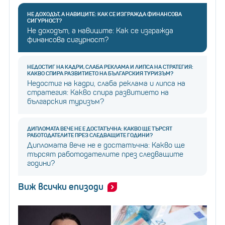
НЕ ДОХОДЪТ, А НАВИЦИТЕ: КАК СЕ ИЗГРАЖДА ФИНАНСОВА
СИГУРНОСТ?
Не доходът, а навиците: Как се изгражда
финансова сигурност?
НЕДОСТИГ НА КАДРИ, СЛАБА РЕКЛАМА И ЛИПСА НА СТРАТЕГИЯ:
КАКВО СПИРА РАЗВИТИЕТО НА БЪЛГАРСКИЯ ТУРИЗЪМ?
Недостиг на кадри, слаба реклама и липса на
стратегия: Какво спира развитието на
българския туризъм?
ДИПЛОМАТА ВЕЧЕ НЕ Е ДОСТАТЪЧНА: КАКВО ЩЕ ТЪРСЯТ
РАБОТОДАТЕЛИТЕ ПРЕЗ СЛЕДВАЩИТЕ ГОДИНИ?
Дипломата вече не е достатъчна: Какво ще
търсят работодателите през следващите
години?
Виж всички епизоди