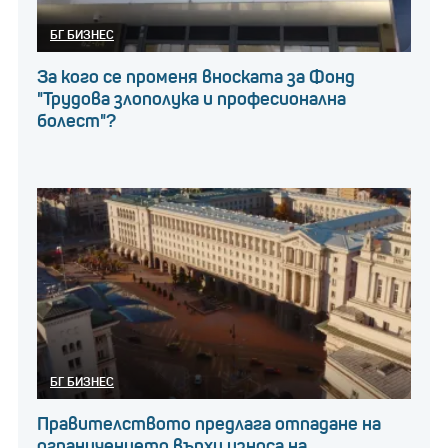
БГ БИЗНЕС
За кого се променя вноската за Фонд
"Трудова злополука и професионална
болест"?
БГ БИЗНЕС
Правителството предлага отпадане на
ограничението върху износа на