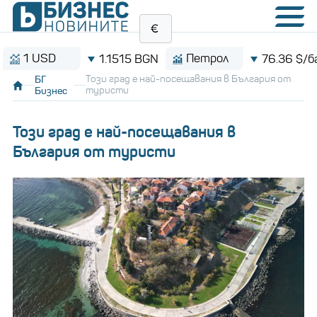
 USD
Петрол
1.1515 BGN
76.36 $/барел
БГ
Този град е най-посещавания в България от
Бизнес
туристи
Този град е най-посещавания в
България от туристи