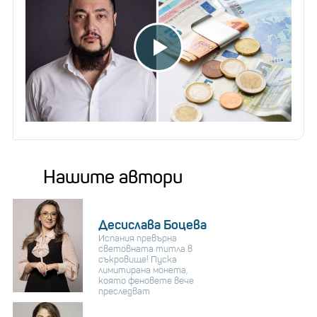
Нашите автори
Десислава Боцева
Испания превърна
световната титла в
съкровище! Пуска
лимитирана монета,
която феновете вече
преследват