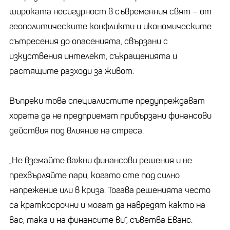
широката несигурност в съвременния свят – от
геополитическите конфликти и икономическите
сътресения до опасенията, свързани с
изкуствения интелект, съкращенията и
растящите разходи за живот.
Въпреки това специалистите предупреждават
хората да не предприемат прибързани финансови
действия под влияние на стреса.
„Не вземайте важни финансови решения и не
прехвърляйте пари, когато сте под силно
напрежение или в криза. Тогава решенията често
са краткосрочни и могат да навредят както на
вас, така и на финансите ви“, съветва Еванс.