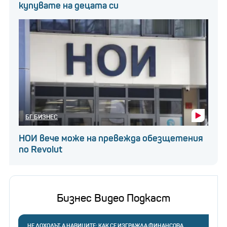
купувате на децата си
БГ БИЗНЕС
НОИ вече може на превежда обезщетения
по Revolut
Бизнес Видео Подкаст
НЕ ДОХОДЪТ, А НАВИЦИТЕ: КАК СЕ ИЗГРАЖДА ФИНАНСОВА