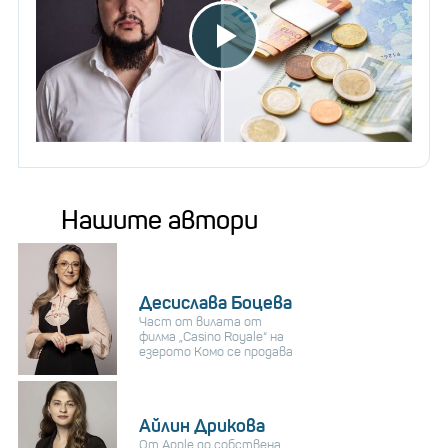
Нашите автори
Десислава Боцева
Част от вилата от
филма „Casino Royale“ на
езерото Комо се продава
Айлин Дрикова
От Apple до собствена