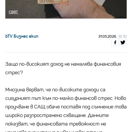
СВЯТ
bTV Бизнес екип
31.05.2026
15:10
Защо по-високият доход не намалява финансовия
стрес?
Мнозина вярват, че по-високите доходи са
сигурният път към по-малко финансов стрес. Ново
проучване в САЩ обаче поставя под съмнение това
широко разпространено схващане. Данните
показват, че финансовата тревожност не