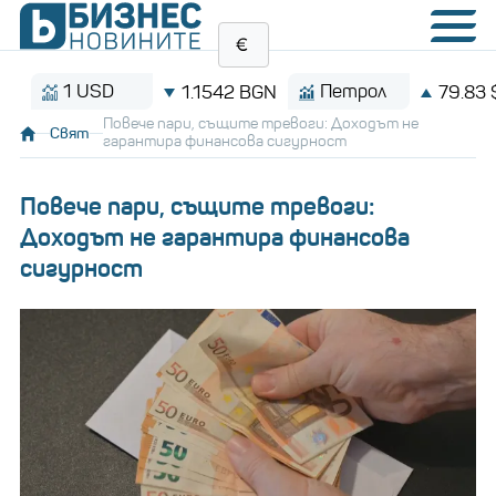
1 USD
Петрол
1.1542 BGN
79.83 $/баре
Повече пари, същите тревоги: Доходът не
Свят
гарантира финансова сигурност
Повече пари, същите тревоги:
Доходът не гарантира финансова
сигурност