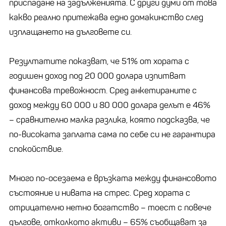
приспадане на задълженията. С други думи от това
какво реално притежава едно домакинство след
изплащането на дълговете си.
Резултатите показват, че 51% от хората с
годишен доход под 20 000 долара изпитват
финансова тревожност. Сред анкетираните с
доход между 60 000 и 80 000 долара делът е 46%
– сравнително малка разлика, която подсказва, че
по-високата заплата сама по себе си не гарантира
спокойствие.
Много по-осезаема е връзката между финансовото
състояние и нивата на стрес. Сред хората с
отрицателно нетно богатство – тоест с повече
дългове, отколкото активи – 65% съобщават за