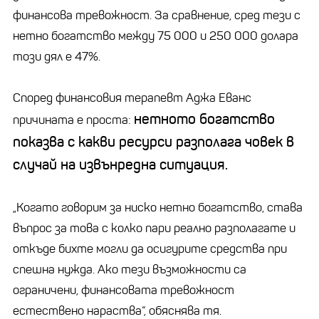
финансова тревожност. За сравнение, сред тези с
нетно богатство между 75 000 и 250 000 долара
този дял е 47%.
Според финансовия терапевт Аджа Еванс
нетното богатство
причината е проста:
показва с какви ресурси разполага човек в
случай на извънредна ситуация.
„Когато говорим за ниско нетно богатство, става
въпрос за това с колко пари реално разполагате и
откъде бихте могли да осигурите средства при
спешна нужда. Ако тези възможности са
ограничени, финансовата тревожност
естествено нараства“, обяснява тя.