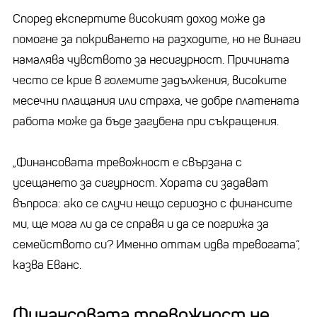
Според експертите високият доход може да
помогне за покриването на разходите, но не винаги
намалява чувството за несигурност. Причината
често се крие в големите задължения, високите
месечни плащания или страха, че добре платената
работа може да бъде загубена при съкращения.
„Финансовата тревожност е свързана с
усещането за сигурност. Хората си задават
въпроса: ако се случи нещо сериозно с финансите
ми, ще мога ли да се справя и да се погрижа за
семейството си? Именно оттам идва тревогата“,
казва Еванс.
Финансовата тревожност не