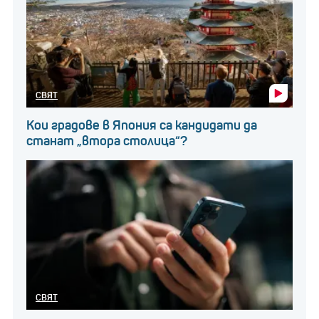
СВЯТ
Кои градове в Япония са кандидати да
станат „втора столица“?
СВЯТ