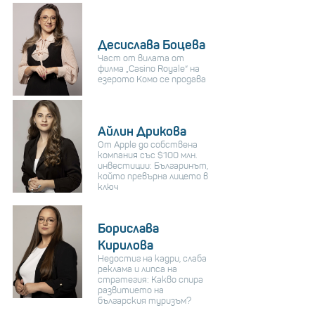
Десислава Боцева
Част от вилата от
филма „Casino Royale“ на
езерото Комо се продава
Айлин Дрикова
От Apple до собствена
компания със $100 млн.
инвестиции: Българинът,
който превърна лицето в
ключ
Борислава
Кирилова
Недостиг на кадри, слаба
реклама и липса на
стратегия: Какво спира
развитието на
българския туризъм?