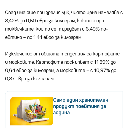
Спад има още при зрелия лук, чиято цена намалява с
8,42% до 0,50 евро за килограм, както и при
тиквичките, които се търгуват с 6,49% по-
евтино – по 1,44 евро за килограм.
Изключение от общата тенденция са картофите
и морковите. Картофите поскъпват с 11,89% до
0,64 евро за килограм, а морковите – с 10,97% до
0,87 евро за килограм.
Само един хранителен
продукт поевтиня за
година