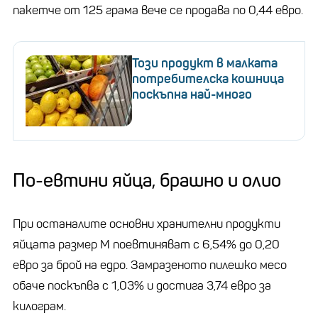
пакетче от 125 грама вече се продава по 0,44 евро.
Този продукт в малката
потребителска кошница
поскъпна най-много
По-евтини яйца, брашно и олио
При останалите основни хранителни продукти
яйцата размер М поевтиняват с 6,54% до 0,20
евро за брой на едро. Замразеното пилешко месо
обаче поскъпва с 1,03% и достига 3,74 евро за
килограм.