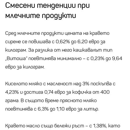
Смесени тенденции при
млечните продукти
Сред млечните продукти цената на кравето
сирене се повишава с 0,62% до 6,20 евро за
килограм. За разлика от него кашкавалът тип
„Витоша“ поевтинява минимално – с 0,23% до 9,64
евро за килограм.
Киселото мляко с масленост над 3% поскъпва с
4,23% и достига 0,74 евро за кофичка от 400
грама. В същото време прясното мляко
поевтинява с 6,3% до 1,10 евро за литър.
Кравето масло също бележи ръст – с 1,38%, като