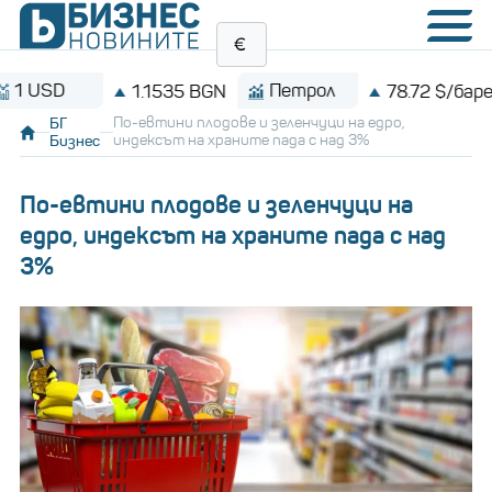
D
Петрол
1.1535 BGN
78.72 $/барел
БГ
По-евтини плодове и зеленчуци на едро,
Бизнес
индексът на храните пада с над 3%
По-евтини плодове и зеленчуци на
едро, индексът на храните пада с над
3%