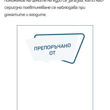
понижение на цените на едро се запазва, като най-
сериозно поевтиняване се наблюдава при
доматите и ягодите.