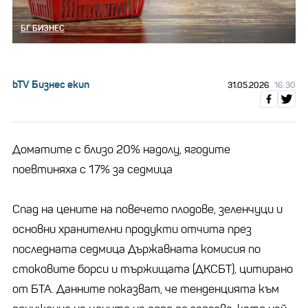
БГ БИЗНЕС
bTV Бизнес екип
31.05.2026
16:30
Доматите с близо 20% надолу, ягодите
поевтиняха с 17% за седмица
Спад на цените на повечето плодове, зеленчуци и
основни хранителни продукти отчита през
последната седмица Държавната комисия по
стоковите борси и тържищата (ДКСБТ), цитирано
от БТА. Данните показват, че тенденцията към