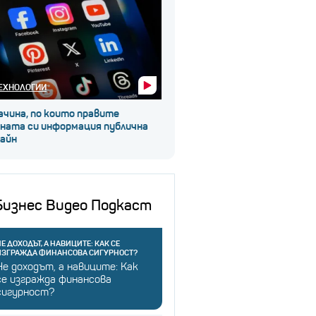
ЕХНОЛОГИИ
ачина, по които правите
чната си информация публична
лайн
Бизнес Видео Подкаст
Е ДОХОДЪТ, А НАВИЦИТЕ: КАК СЕ
ИЗГРАЖДА ФИНАНСОВА СИГУРНОСТ?
Не доходът, а навиците: Как
се изгражда финансова
сигурност?