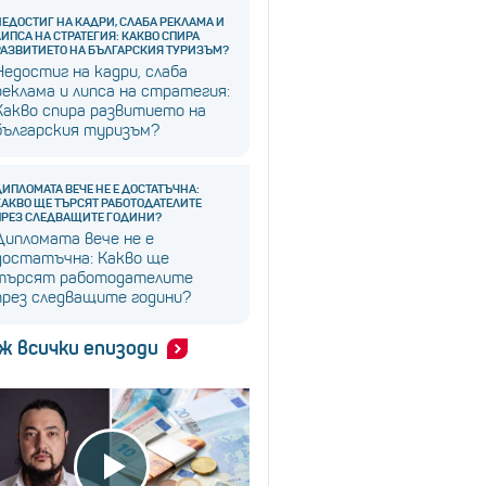
НЕДОСТИГ НА КАДРИ, СЛАБА РЕКЛАМА И
ЛИПСА НА СТРАТЕГИЯ: КАКВО СПИРА
РАЗВИТИЕТО НА БЪЛГАРСКИЯ ТУРИЗЪМ?
Недостиг на кадри, слаба
реклама и липса на стратегия:
Какво спира развитието на
българския туризъм?
ДИПЛОМАТА ВЕЧЕ НЕ Е ДОСТАТЪЧНА:
КАКВО ЩЕ ТЪРСЯТ РАБОТОДАТЕЛИТЕ
ПРЕЗ СЛЕДВАЩИТЕ ГОДИНИ?
Дипломата вече не е
достатъчна: Какво ще
търсят работодателите
през следващите години?
ж всички епизоди