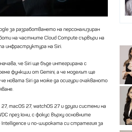
Google за разработването на персонализиран
аботи на частните Cloud Compute сървъри на
та инфраструктура на Siri.
начава, че Siri ще бъде интегрирана с
поеме функции от Gemini, а че моделът ще
че новата Siri да може да осигури очакваното
яване.
 27, macOS 27, watchOS 27 и други системи на
C през юни, с фокус върху основните
Intelligence и по-широката си стратегия за