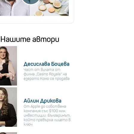
Нашите автори
Десислава Боцева
Част от вилата от
филма „Casino Royale“ на
езерото Комо се продава
Айлин Дрикова
От Apple до собствена
компания със $100 млн.
инвестиции: Българинът,
който превърна лицето в
ключ