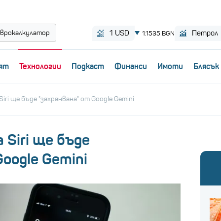
врокалкулатор
ят
Технологии
Пoдкаст
Финанси
Имоти
Блясък
iri ще бъде "захранвана" от Google Gemini
 Siri ще бъде
Google Gemini