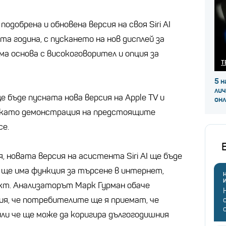
подобрена и обновена версия на своя Siri AI
а година, с пускането на нов дисплей за
а основа с високоговорител и опция за
Т
5 н
ли
е бъде пусната нова версия на Apple TV и
он
и като демонстрация на предстоящите
ce.
 новата версия на асистента Siri AI ще бъде
 и ще има функция за търсене в интернет,
Н
кт. Анализаторът Марк Гурман обаче
ия, че потребителите ще я приемат, че
или че ще може да коригира дългогодишния