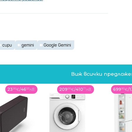
сири
gemini
Google Gemini
Виж всички предлож
23
99
€
/
46
93
лв.
209
99
€
/
410
71
лв.
699
99
€
/
1