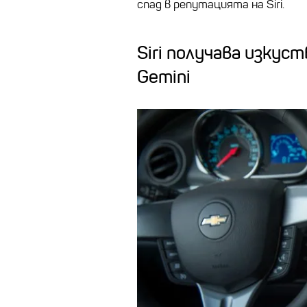
спад в репутацията на Siri.
Siri получава изкус
Gemini