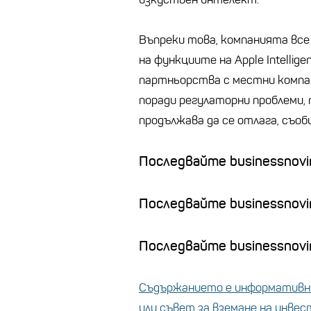
Въпреки това, компанията все
на функциите на Apple Intellig
партньорства с местни компан
поради регулаторни проблеми,
продължава да се отлага, съо
Последвайте businessnovin
Последвайте businessnovi
Последвайте businessnovin
Съдържанието е информативно
или съвет за вземане на инве