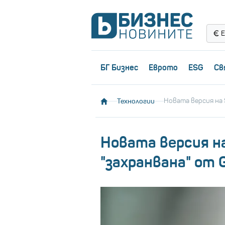
Е
БГ Бизнес
Еврото
ESG
Св
Технологии
Новата версия на S
Новата версия на
"захранвана" от 