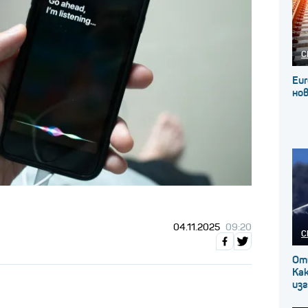
С
Eur
нов
04.11.2025
09:20
С
От
Как
изг