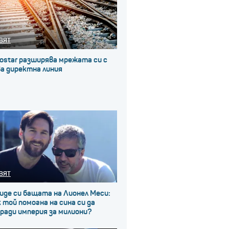
ВЯТ
ostar разширява мрежата си с
а директна линия
ВЯТ
иде си бащата на Лионел Меси:
 той помогна на сина си да
ради империя за милиони?