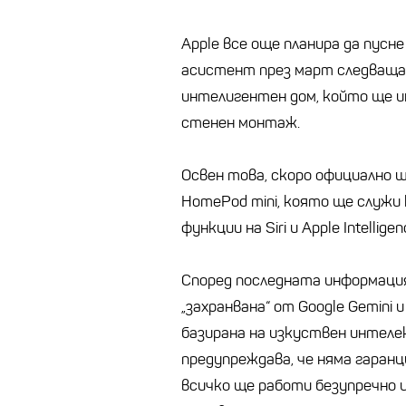
Apple все още планира да пусне 
асистент през март следващат
интелигентен дом, който ще им
стенен монтаж.
Освен това, скоро официално щ
HomePod mini, която ще служ
функции на Siri и Apple Intelligen
Според последната информация,
„захранвана“ от Google Gemini
базирана на изкуствен интеле
предупреждава, че няма гаранц
всичко ще работи безупречно 