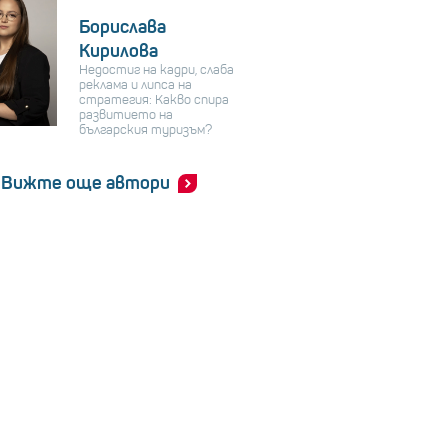
Борислава
Кирилова
Недостиг на кадри, слаба
реклама и липса на
стратегия: Какво спира
развитието на
българския туризъм?
Вижте още автори