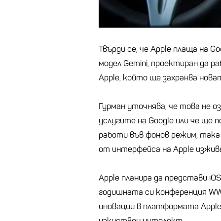
Твърди се, че Apple плаща на 
модел Gemini, проектиран да р
Apple, който ще захранва нова
Гурман уточнява, че това не оз
услугите на Google или че ще 
работи във фонов режим, така 
от интерфейса на Apple изжив
Apple планира да представи iOS
годишната си конференция WWD
иновации в платформата Apple 
изкуствен интелект.