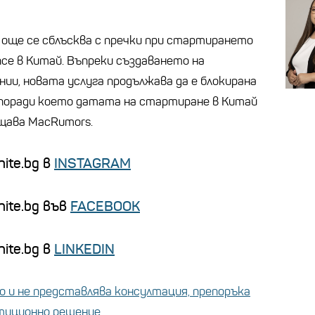
 още се сблъсква с пречки при стартирането
ence в Китай. Въпреки създаването на
ии, новата услуга продължава да е блокирана
 поради което датата на стартиране в Китай
бщава MacRumors.
ite.bg в
INSTAGRAM
nite.bg във
FACEBOOK
ite.bg в
LINKEDIN
 и не представлява консултация, препоръка
стиционно решение.