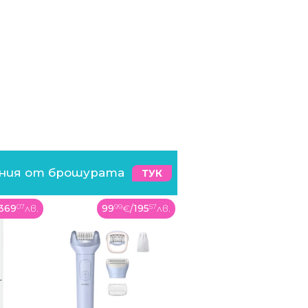
ения от брошурата
ТУК
369
07
лв.
99
99
€
/
195
57
лв.
59
99
€
/
117
34
лв.