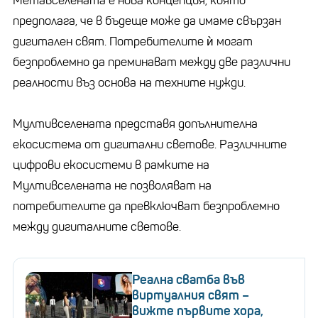
Метавселената е нова концепция, която
предполага, че в бъдеще може да имаме свързан
дигитален свят. Потребителите ѝ могат
безпроблемно да преминават между две различни
реалности въз основа на техните нужди.
Мултивселената представя допълнителна
екосистема от дигитални светове. Различните
цифрови екосистеми в рамките на
Мултивселената не позволяват на
потребителите да превключват безпроблемно
между дигиталните светове.
Реална сватба във
виртуалния свят –
вижте първите хора,