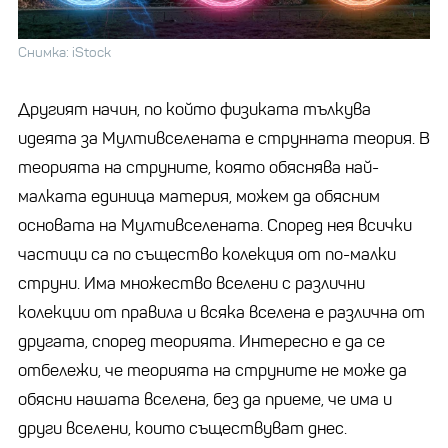
Снимка: iStock
Другият начин, по който физиката тълкува
идеята за Мултивселената е струнната теория. В
теорията на струните, която обяснява най-
малката единица материя, можем да обясним
основата на Мултивселената. Според нея всички
частици са по същество колекция от по-малки
струни. Има множество вселени с различни
колекции от правила и всяка вселена е различна от
другата, според теорията. Интересно е да се
отбележи, че теорията на струните не може да
обясни нашата вселена, без да приеме, че има и
други вселени, които съществуват днес.