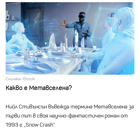
Снимка: iStock
Какво е Метавселена?
Нийл Стивънсън въвежда термина Метавселена за
първи път в своя научно-фантастичен роман от
1993 г. „Snow Crash“.