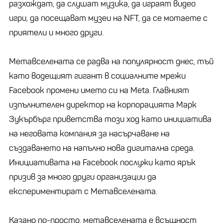
разхождат, да слушат музика, да играят видео
игри, да посещават музеи на NFT, да се мотаете с
приятели и много други.
Метавселената се радва на популярност днес, тъй
като водещият гигант в социалните мрежи
Facebook промени името си на Meta. Главният
изпълнителен директор на корпорацията Марк
Зукърбърг приветства този ход като инициатива
на неговата компания за насърчаване на
създаването на напълно нова дигитална среда.
Инициативата на Facebook послужи като ярък
призив за много други организации да
експериментират с Метавселената.
Казано по-просто, метавселената е всъщност