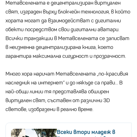
Метавселената е децентрализиран виртуален
свят, изграден върху блокчейн технология, в който
хората могат да взаимодействат с дигитални
обекти посредством свои дигитални аватари.
Всички транзакции в Метавселената се записват
в неизменна децентрализирана книга, което
гарантира максимална сигурност и прозрачност.
Много хора наричат ​​Метавселената „по-красивия
наследник на интернет“ и до някъде са прави… В
най-общи линии тя представлява обширен
виртуален свят, съставен от различни 3D
светове, изобразени в реално време.
Всеки втори младеж в