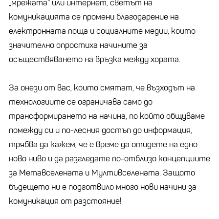
„мрежата“ или интернет, светът на
комуникацията се промени благодарение на
електронната поща и социалните медии, които
значително опростиха начините за
осъществяването на връзка между хората.
За онези от вас, които смятат, че възходът на
технологиите се ограничава само до
трансформирането на начина, по който общуваме
помежду си и по-лесния достъп до информация,
трябва да кажем, че е време да отидете на едно
ново ниво и да разгледате по-отблизо концепциите
за Метавселената и Мултивселената. Защото
бъдещето ни е подготвило много нови начини за
комуникация от разстояние!