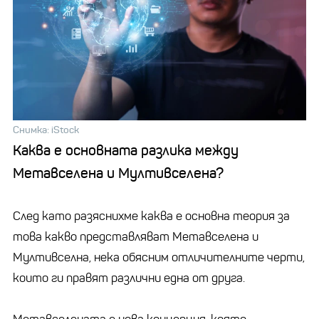
Снимка: iStock
Каква е основната разлика между
Метавселена и Мултивселена?
След като разяснихме каква е основна теория за
това какво представляват Метавселена и
Мултивселна, нека обясним отличителните черти,
които ги правят различни една от друга.