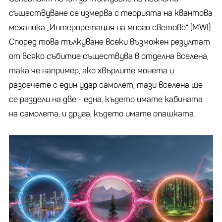
съществуване се измерва с теорията на квантова
механика „Интерпретация на много светове“ (MWI).
Според това тълкуване всеки възможен резултат
от всяко събитие съществува в отделна вселена,
така че например, ако хвърлите монета и
разсечете с един удар самолет, тази вселена ще
се раздели на две - една, където имате кабината
на самолета, и друга, където имате опашката.