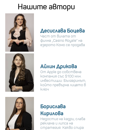
Нашите автори
Десислава Боцева
Част от вилата от
филма „Casino Royale“ на
езерото Комо се продава
Айлин Дрикова
От Apple до собствена
компания със $100 млн.
инвестиции: Българинът,
който превърна лицето в
ключ
Борислава
Кирилова
Недостиг на кадри, слаба
реклама и липса на
стратегия: Какво спира