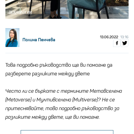
ТЕХНОЛОГИИ
13.06.2022
13:16
Полина Пенчева
Това подробно ръководство ще ви помогне да
разберете разликите между двете
Често ли се бъркате с термините Метавселена
(Metaverse) и Мултивселена (Multiverse)? Не се
притеснявайте, това подробно ръководство за
разликите между двете, ще ви помогне.