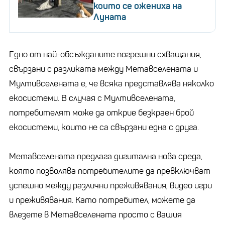
които се ожениха на
Луната
Едно от най-обсъжданите погрешни схващания,
свързани с разликата между Метавселената и
Мултивселената е, че всяка представлява няколко
екосистеми. В случая с Мултивселената,
потребителят може да открие безкраен брой
екосистеми, които не са свързани една с друга.
Метавселената предлага дигитална нова среда,
която позволява потребителите да превключват
успешно между различни преживявания, видео игри
и преживявания. Като потребител, можете да
влезете в Метавселената просто с вашия