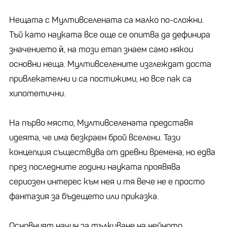
Нещата с Мултивселената са малко по-сложни.
Тъй като науката все още се опитва да дефинира
значението ѝ, на този етап знаем само някои
основни неща. Мултивселените изглеждат доста
привлекателни и са постижими, но все пак са
хипотетични.
На първо място, Мултивселената представя
идеята, че има безкраен брой вселени. Тази
концепция съществува от древни времена, но едва
през последните години науката проявява
сериозен интерес към нея и тя вече не е просто
фантазия за бъдещето или приказка.
Основният начин за тълкуване на нейното