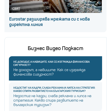
СВЯТ
Eurostar разширява мрежата си с нова
директна линия
Бизнес Видео Подкаст
НЕ ДОХОДЪТ, А НАВИЦИТЕ: КАК СЕ ИЗГРАЖДА ФИНАНСОВА
СИГУРНОСТ?
Не доходът, а навиците: Как се изгражда
финансова сигурност?
НЕДОСТИГ НА КАДРИ, СЛАБА РЕКЛАМА И ЛИПСА НА СТРАТЕГИЯ:
КАКВО СПИРА РАЗВИТИЕТО НА БЪЛГАРСКИЯ ТУРИЗЪМ?
Недостиг на кадри, слаба реклама и липса на
стратегия: Какво спира развитието на
българския туризъм?