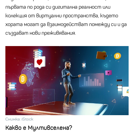
първата по рода си дигитална реалност или
колекция от виртуални пространства, където
хората могат да взаимодействат помежду си и да
създават нови преживявания.
Снимка: iStock
Какво е Мултивселена?