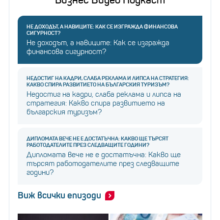
Бизнес Видео Подкаст
НЕ ДОХОДЪТ, А НАВИЦИТЕ: КАК СЕ ИЗГРАЖДА ФИНАНСОВА
СИГУРНОСТ?
Не доходът, а навиците: Как се изгражда
финансова сигурност?
НЕДОСТИГ НА КАДРИ, СЛАБА РЕКЛАМА И ЛИПСА НА СТРАТЕГИЯ:
КАКВО СПИРА РАЗВИТИЕТО НА БЪЛГАРСКИЯ ТУРИЗЪМ?
Недостиг на кадри, слаба реклама и липса на
стратегия: Какво спира развитието на
българския туризъм?
ДИПЛОМАТА ВЕЧЕ НЕ Е ДОСТАТЪЧНА: КАКВО ЩЕ ТЪРСЯТ
РАБОТОДАТЕЛИТЕ ПРЕЗ СЛЕДВАЩИТЕ ГОДИНИ?
Дипломата вече не е достатъчна: Какво ще
търсят работодателите през следващите
години?
Виж всички епизоди