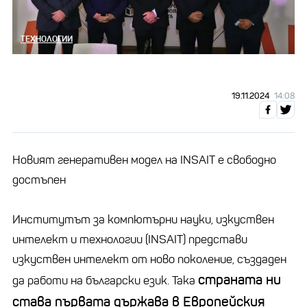
ТЕХНОЛОГИИ
19.11.2024
14:08
Новият генеративен модел на INSAIT е свободно
достъпен
Институтът за компютърни науки, изкуствен
интелект и технологии (INSAIT) представи
изкуствен интелект от ново поколение, създаден
страната ни
да работи на български език. Така
става първата държава в Европейския