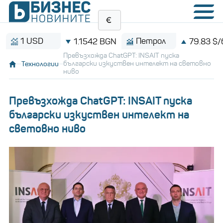
1 USD
Петрол
1.1542 BGN
79.83 $/барел
Превъзхожда ChatGPT: INSAIT пуска
Технологии
български изкуствен интелект на световно
ниво
Превъзхожда ChatGPT: INSAIT пуска
български изкуствен интелект на
световно ниво