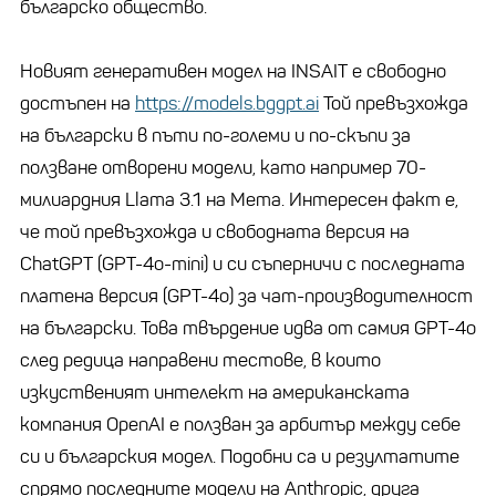
българско общество.
Новият генеративен модел на INSAIT е свободно
достъпен на
https://models.bggpt.ai
Той превъзхожда
на български в пъти по-големи и по-скъпи за
ползване отворени модели, като например 70-
милиардния Llama 3.1 на Мета. Интересен факт е,
че той превъзхожда и свободната версия на
ChatGPT (GPT-4o-mini) и си съперничи с последната
платена версия (GPT-4o) за чат-производителност
на български. Това твърдение идва от самия GPT-4o
след редица направени тестове, в които
изкуственият интелект на американската
компания OpenAI е ползван за арбитър между себе
си и българския модел. Подобни са и резултатите
спрямо последните модели на Anthropic, друга