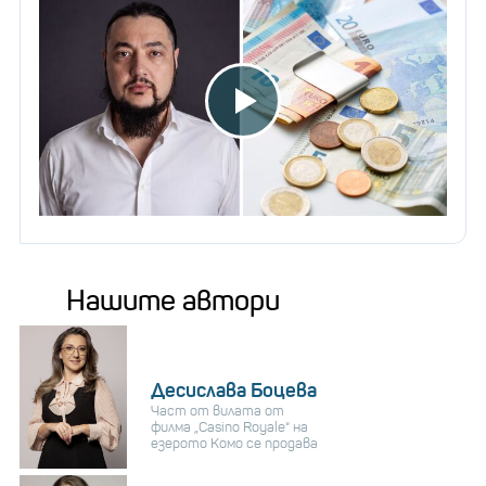
Нашите автори
Десислава Боцева
Част от вилата от
филма „Casino Royale“ на
езерото Комо се продава