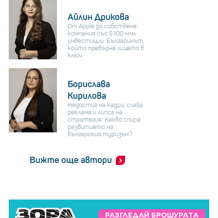
Айлин Дрикова
От Apple до собствена
компания със $100 млн.
инвестиции: Българинът,
който превърна лицето в
ключ
Борислава
Кирилова
Недостиг на кадри, слаба
реклама и липса на
стратегия: Какво спира
развитието на
българския туризъм?
Вижте още автори
РАЗГЛЕДАЙ БРОШУРАТА