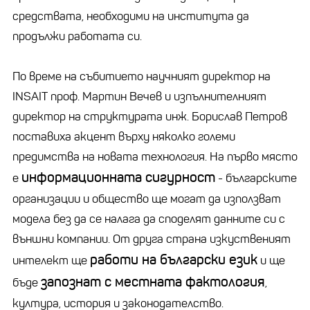
средствата, необходими на института да
продължи работата си.
По време на събитието научният директор на
INSAIT проф. Мартин Вечев и изпълнителният
директор на структурата инж. Борислав Петров
поставиха акцент върху няколко големи
предимства на новата технология. На първо място
информационната сигурност
е
- българските
организации и общество ще могат да използват
модела без да се налага да споделят данните си с
външни компании. От друга страна изкуственият
работи на български език
интелект ще
и ще
запознат с местната фактология
бъде
,
култура, история и законодателство.