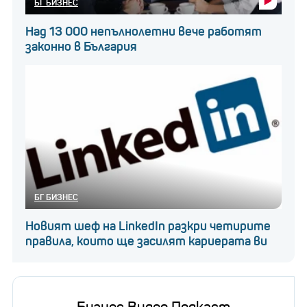
БГ БИЗНЕС
Над 13 000 непълнолетни вече работят
законно в България
БГ БИЗНЕС
Новият шеф на LinkedIn разкри четирите
правила, които ще засилят кариерата ви