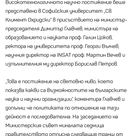
Високотехнологичното научно постижение беше
представено в Софийския университет „Св.
Климент Охридски“ в присъствието на министър-
председателя Димитър Главчев, министъра на
образованието и науката проф. Галин Цоков,
ректора на университета проф. Георги Вълчев,
научния директор на INSAT проф. Мартин Вечев и
изпълнителния му директор Борислав Петров.
„Това е постижение на световно ниво, което
показва какви са възможностите на българските
наука и научни организации“, коментира Главчев и
допълни, че политиката по отношение на тази
дейност е последователна. На заседанието на
Министерския съвет миналата седмица
правителството отпусна следващия транш от