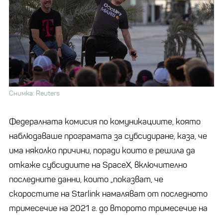
Снимка: Reuters
Федералната комисия по комуникациите, която
наблюдаваше програмата за субсидиране, каза, че
има няколко причини, поради които е решила да
откаже субсидиите на SpaceX, включително
последните данни, които „показват, че
скоростите на Starlink намаляват от последното
тримесечие на 2021 г. до второто тримесечие на