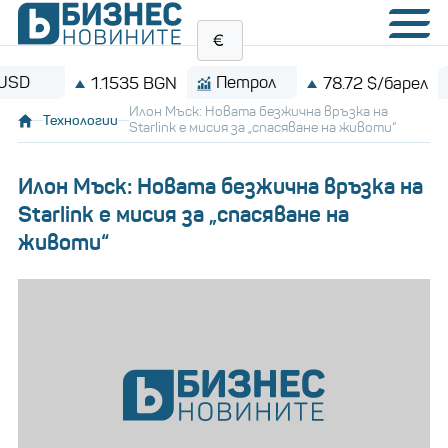
Петрол
Bitcoin
1.1535 BGN
78.72 $/барел
Илон Мъск: Новата безжична връзка на
Технологии
Starlink e мисия за „спасяване на животи“
Илон Мъск: Новата безжична връзка на
Starlink e мисия за „спасяване на
животи“