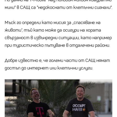
мили" в САЩ са "недокоснати от клетъчни сигнали".
Мъск го определи като мисия за „спасяване на
животи“, тъй като може да осигури на хората
свързаност в извънредни ситуации, като например
при туристическо пътуване в отдалечени райони.
Добре известно е, че големи части от САЩ нямат
достъп до интернет или клетъчни услуги.