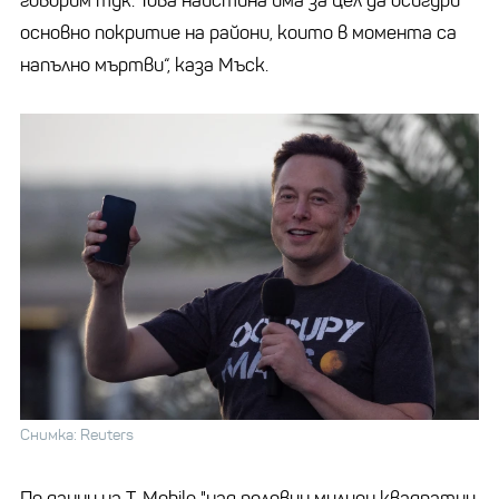
говорим тук. Това наистина има за цел да осигури
основно покритие на райони, които в момента са
напълно мъртви“, каза Мъск.
Снимка: Reuters
По данни на T-Mobile "над половин милион квадратни