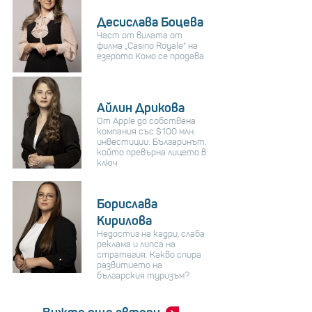
Десислава Боцева
Част от вилата от
филма „Casino Royale“ на
езерото Комо се продава
Айлин Дрикова
От Apple до собствена
компания със $100 млн.
инвестиции: Българинът,
който превърна лицето в
ключ
Борислава
Кирилова
Недостиг на кадри, слаба
реклама и липса на
стратегия: Какво спира
развитието на
българския туризъм?