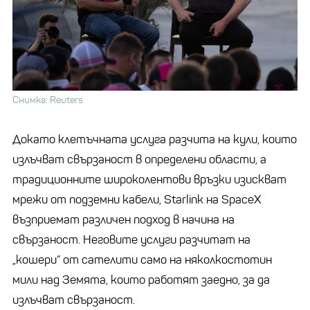
Снимка: Reuters
Докато клетъчната услуга разчита на кули, които
излъчват свързаност в определени области, а
традиционните широколентови връзки изискват
мрежи от подземни кабели, Starlink на SpaceX
възприемат различен подход в начина на
свързаност. Неговите услуги разчитат на
„кошери“ от сателити само на няколкостотин
мили над Земята, които работят заедно, за да
излъчват свързаност.