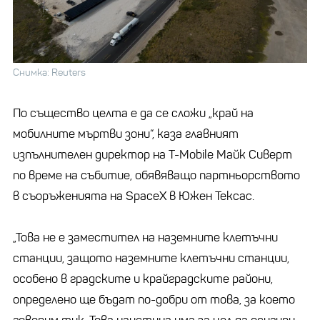
Снимка: Reuters
По същество целта е да се сложи „край на
мобилните мъртви зони“, каза главният
изпълнителен директор на T-Mobile Майк Сиверт
по време на събитие, обявяващо партньорството
в съоръженията на SpaceX в Южен Тексас.
„Това не е заместител на наземните клетъчни
станции, защото наземните клетъчни станции,
особено в градските и крайградските райони,
определено ще бъдат по-добри от това, за което