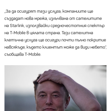
„За да осигурят тази услуга, компаниите ще
създадат нова мрежа, излъчвана от сателитите
на Starlink, използвайки средночестотния спектър
на T-Mobile в цялата страна. Тази сателитна
клетъчна услуга ще осигури почти пълно покритие
навсякъде, където клиентът може да види небето“,
съобщава T-Mobile.