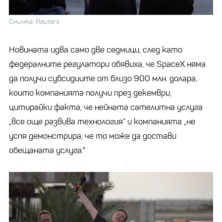
Снимка: Reuters
Новината идва само две седмици, след като
федералните регулатори обявиха, че SpaceX няма
да получи субсидиите от близо 900 млн. долара,
които компанията получи през декември,
цитирайки факта, че нейната сателитна услуга
„все още развива технология“ и компанията „не
успя демонстрира, че то може да достави
обещаната услуга."