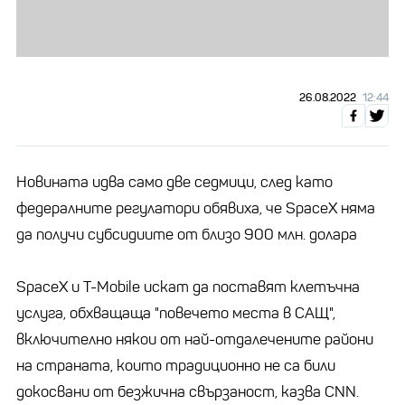
26.08.2022
12:44
Новината идва само две седмици, след като
федералните регулатори обявиха, че SpaceX няма
да получи субсидиите от близо 900 млн. долара
SpaceX и T-Mobile искат да поставят клетъчна
услуга, обхващаща "повечето места в САЩ",
включително някои от най-отдалечените райони
на страната, които традиционно не са били
докосвани от безжична свързаност, казва CNN.