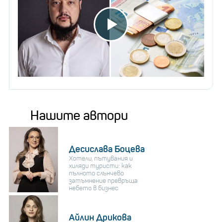
Нашите автори
Десислава Боцева
Хотели, пътувания и
хиляди туристи: как
пълното слънчево
затъмнение превръща
небето в бизнес
Айлин Дрикова