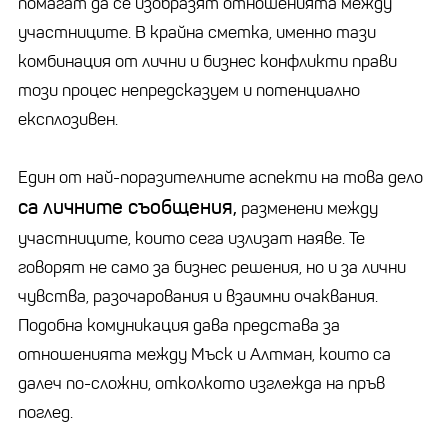
помагат да се изобразят отношенията между
участниците. В крайна сметка, именно тази
комбинация от лични и бизнес конфликти прави
този процес непредсказуем и потенциално
експлозивен.
Един от най-поразителните аспекти на това дело
са личните съобщения,
разменени между
участниците, които сега излизат наяве. Те
говорят не само за бизнес решения, но и за лични
чувства, разочарования и взаимни очаквания.
Подобна комуникация дава представа за
отношенията между Мъск и Алтман, които са
далеч по-сложни, отколкото изглежда на пръв
поглед.