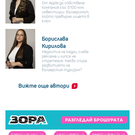
От Apple до собствена
компания със $100 млн.
инвестиции: Българинът,
който превърна лицето в
ключ
Борислава
Кирилова
Недостиг на кадри, слаба
реклама и липса на
стратегия: Какво спира
развитието на
българския туризъм?
Вижте още автори
РАЗГЛЕДАЙ БРОШУРАТА
99
78
99
78
99
71