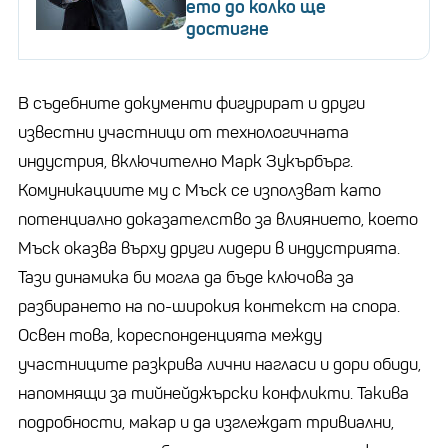
ето до колко ще
достигне
В съдебните документи фигурират и други
известни участници от технологичната
индустрия, включително Марк Зукърбърг.
Комуникациите му с Мъск се използват като
потенциално доказателство за влиянието, което
Мъск оказва върху други лидери в индустрията.
Тази динамика би могла да бъде ключова за
разбирането на по-широкия контекст на спора.
Освен това, кореспонденцията между
участниците разкрива лични нагласи и дори обиди,
напомнящи за тийнейджърски конфликти. Такива
подробности, макар и да изглеждат тривиални,