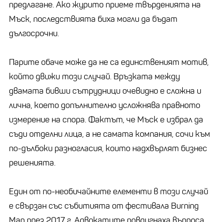
предлагане. Ако журито приеме твърденията на
Мъск, последствията биха могли да бъдат
дългосрочни.
Парите обаче може да не са единственият мотив,
който движи този случай. Връзката между
двамата бивши сътрудници очевидно е сложна и
лична, което допълнително усложнява правното
измерение на спора. Фактът, че Мъск е избрал да
съди отделни лица, а не самата компания, сочи към
по-дълбоки разногласия, които надхвърлят бизнес
решенията.
Един от по-необичайните елементи в този случай
е свързан със събитията от фестивала Burning
Man през 2017 г. Адвокатите повдигнаха въпроса