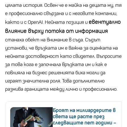
цялата история. Освен че е майка на децата му, тя
е професионално свързана и с неговите компании,
евентуално
както и с OpenAI. Нейната позиция и
влияние върху потока от информация
станаха обект на внимание в съда. Съдът
установи, че връзката им е важна за оценката на
нейната достоверност като свидетел. Въпросите
за това кога е започнала връзката им и как е
повлияла на бизнес решенията биха могли да
играят значителна роля. Това допълнително
размива границата между лично и професионално.
Броят на милиардерите в
света ще расте през
следващите пет години –