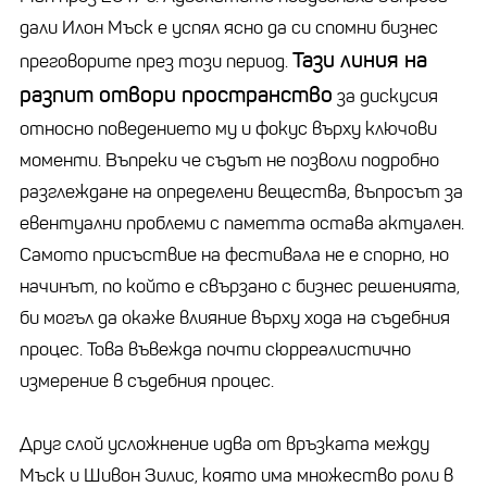
дали Илон Мъск е успял ясно да си спомни бизнес
Тази линия на
преговорите през този период.
разпит отвори пространство
за дискусия
относно поведението му и фокус върху ключови
моменти. Въпреки че съдът не позволи подробно
разглеждане на определени вещества, въпросът за
евентуални проблеми с паметта остава актуален.
Самото присъствие на фестивала не е спорно, но
начинът, по който е свързано с бизнес решенията,
би могъл да окаже влияние върху хода на съдебния
процес. Това въвежда почти сюрреалистично
измерение в съдебния процес.
Друг слой усложнение идва от връзката между
Мъск и Шивон Зилис, която има множество роли в