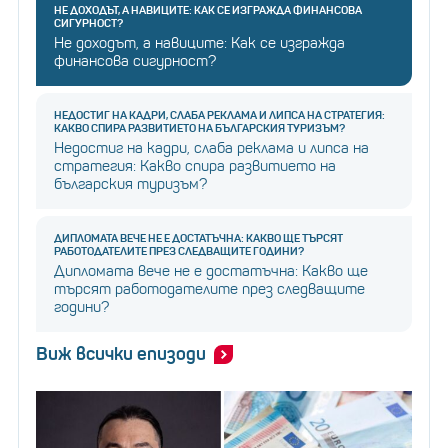
НЕ ДОХОДЪТ, А НАВИЦИТЕ: КАК СЕ ИЗГРАЖДА ФИНАНСОВА
СИГУРНОСТ?
Не доходът, а навиците: Как се изгражда
финансова сигурност?
НЕДОСТИГ НА КАДРИ, СЛАБА РЕКЛАМА И ЛИПСА НА СТРАТЕГИЯ:
КАКВО СПИРА РАЗВИТИЕТО НА БЪЛГАРСКИЯ ТУРИЗЪМ?
Недостиг на кадри, слаба реклама и липса на
стратегия: Какво спира развитието на
българския туризъм?
ДИПЛОМАТА ВЕЧЕ НЕ Е ДОСТАТЪЧНА: КАКВО ЩЕ ТЪРСЯТ
РАБОТОДАТЕЛИТЕ ПРЕЗ СЛЕДВАЩИТЕ ГОДИНИ?
Дипломата вече не е достатъчна: Какво ще
търсят работодателите през следващите
години?
Виж всички епизоди