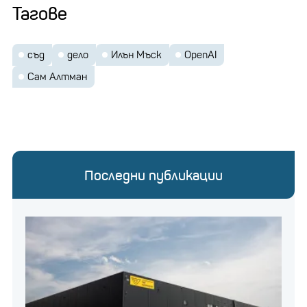
Тагове
съд
дело
Илън Мъск
OpenAI
Сам Алтман
Последни публикации