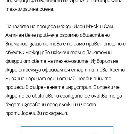
последици за бъдещето на OpenAI и по-широката
технологична сцена.
Началото на процеса между Илон Мъск и Сам
Алтман вече привлече огромно обществено
внимание, защото това е не само правен спор, но и
сблъсък между две изключително влиятелни
фигури от света на технологиите. Изборът на
жури отбеляза официалния старт на това, което
мнозина наричат ​​един от най-необичайните
процеси в съвременната индустрия. Въпреки че
журито са обикновени граждани, се очаква те да
бъдат изправени пред сложни и често
противоречиви показания.