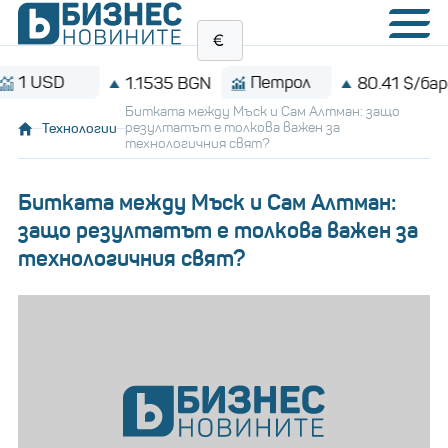
SD
Петрол
1.1535 BGN
80.41 $/барел
Битката между Мъск и Сам Алтман: защо
Технологии
резултатът е толкова важен за
технологичния свят?
Битката между Мъск и Сам Алтман:
защо резултатът е толкова важен за
технологичния свят?