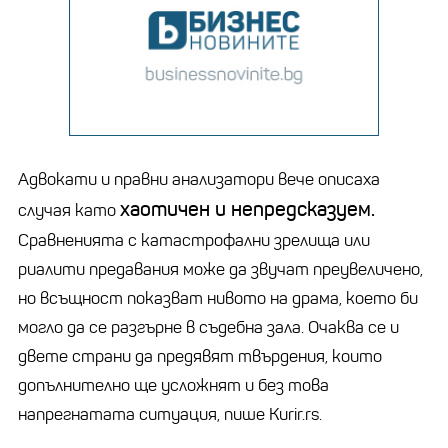
Адвокати и правни анализатори вече описаха
хаотичен и непредсказуем.
случая като
Сравненията с катастрофални зрелища или
риалити предавания може да звучат преувеличено,
но всъщност показват нивото на драма, което би
могло да се разгърне в съдебна зала. Очаква се и
двете страни да предявят твърдения, които
допълнително ще усложнят и без това
напрегнатата ситуация, пише Kurir.rs.