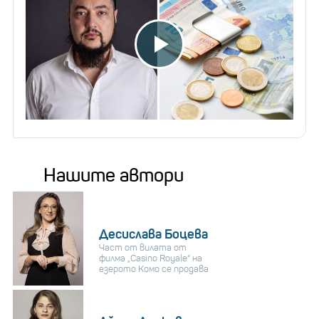
Нашите автори
Десислава Боцева
Част от вилата от
филма „Casino Royale“ на
езерото Комо се продава