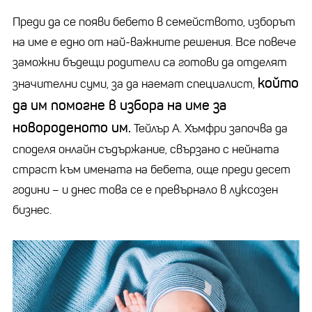
Преди да се появи бебето в семейството, изборът
на име е едно от най-важните решения. Все повече
заможни бъдещи родители са готови да отделят
който
значителни суми, за да наемат специалист,
да им помогне в избора на име за
новороденото им.
Тейлър А. Хъмфри започва да
споделя онлайн съдържание, свързано с нейната
страст към имената на бебета, още преди десет
години
–
и днес това се е превърнало в луксозен
бизнес.