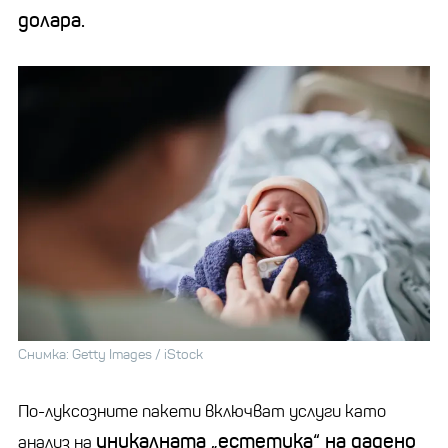
долара.
Снимка: Getty Images / iStock
По-луксозните пакети включват услуги като
уникалната
„
естетика“ на дадено
анализ на