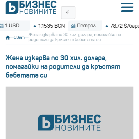
D
Петрол
B
1.1535 BGN
78.72 $/барел
Жена изкарва по 30 хил. долара, помагайки на
Свят
родители да кръстят бебетата си
Жена изкарва по 30 хил. долара,
помагайки на родители да кръстят
бебетата си