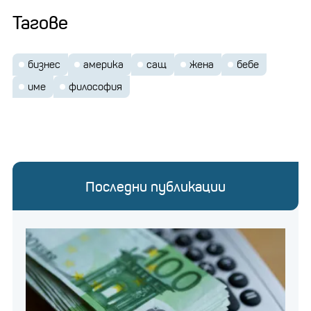
Тагове
бизнес
америка
сащ
жена
бебе
име
философия
Последни публикации