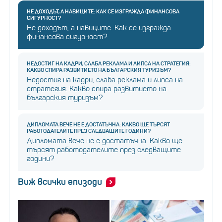
НЕ ДОХОДЪТ, А НАВИЦИТЕ: КАК СЕ ИЗГРАЖДА ФИНАНСОВА
СИГУРНОСТ?
Не доходът, а навиците: Как се изгражда
финансова сигурност?
НЕДОСТИГ НА КАДРИ, СЛАБА РЕКЛАМА И ЛИПСА НА СТРАТЕГИЯ:
КАКВО СПИРА РАЗВИТИЕТО НА БЪЛГАРСКИЯ ТУРИЗЪМ?
Недостиг на кадри, слаба реклама и липса на
стратегия: Какво спира развитието на
българския туризъм?
ДИПЛОМАТА ВЕЧЕ НЕ Е ДОСТАТЪЧНА: КАКВО ЩЕ ТЪРСЯТ
РАБОТОДАТЕЛИТЕ ПРЕЗ СЛЕДВАЩИТЕ ГОДИНИ?
Дипломата вече не е достатъчна: Какво ще
търсят работодателите през следващите
години?
Виж всички епизоди