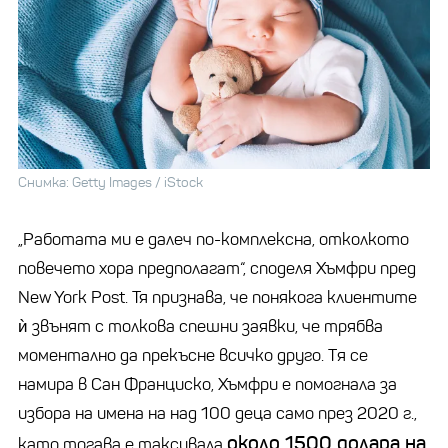
Снимка: Getty Images / iStock
„
Работата ми е далеч по-комплексна, отколкото
повечето хора предполагат“, споделя Хъмфри пред
New York Post
. Тя признава, че понякога клиентите
ѝ звънят с толкова спешни заявки, че трябва
моментално да прекъсне всичко друго. Tя се
намира
в Сан Франциско, Хъмфри е помогнала за
избора на имена на над 100 деца само през 2020 г.,
около 1500 долара на
като тогава е таксувала