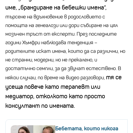
име,
„
брандиране
на бебешки имена“,
търсене на вдъхновение в родословието с
помощта на
генеалози
или дори събиране на цял
мозъчен тръст от експерти. През последните
години Хъмфри наблюдава тенденция
–
родителите искат имена, които да са различни, но
не странни, модерни, но не прекалено, и
достатъчно семпли, за да звучат естествено. В
тя се
някои случаи, по време на видео разговори,
усеща повече като терапевт или
медиатор, отколкото като просто
консултант по имената.
Бебетата, които никога