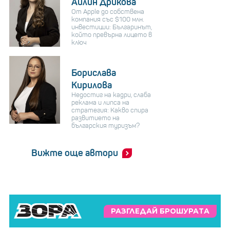
Айлин Дрикова
От Apple до собствена
компания със $100 млн.
инвестиции: Българинът,
който превърна лицето в
ключ
Борислава
Кирилова
Недостиг на кадри, слаба
реклама и липса на
стратегия: Какво спира
развитието на
българския туризъм?
Вижте още автори
РАЗГЛЕДАЙ БРОШУРАТА