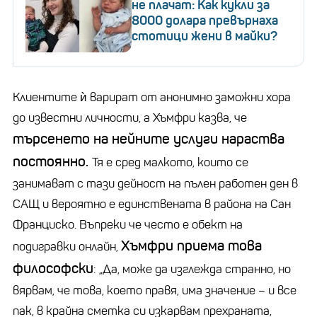
не плачат: Как кукли за
8000 долара превърнаха
стотици жени в майки?
Клиентите ѝ варират от анонимно заможни хора
до известни личности, а Хъмфри казва, че
търсенето на нейните услуги нараства
постоянно.
Тя е сред малкото, които се
занимават с тази дейност на пълен работен ден в
САЩ и вероятно е единствената в района на Сан
Франциско. Въпреки че често е обект на
Хъмфри приема това
подигравки онлайн,
философски
:
„
Да, може да изглежда странно, но
вярвам, че това, което правя, има значение
–
и все
пак, в крайна сметка си изкарвам прехраната,