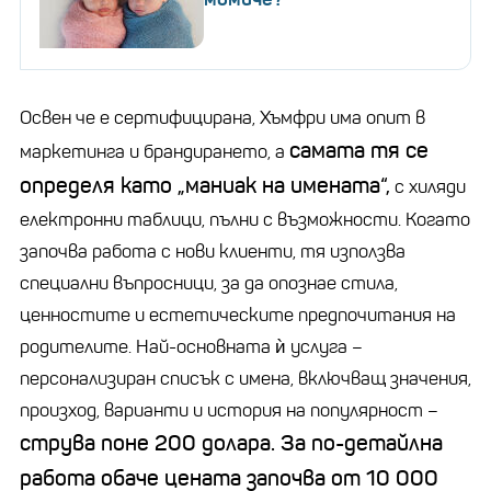
Освен че е сертифицирана, Хъмфри има опит в
самата тя се
маркетинга и
брандирането
, а
определя като
„
маниак на имената“,
с хиляди
електронни таблици, пълни с възможности. Когато
започва работа с нови клиенти, тя използва
специални въпросници, за да опознае стила,
ценностите и естетическите предпочитания на
родителите. Най-основната ѝ услуга
–
персонализиран списък с имена, включващ значения,
произход, варианти и история на популярност
–
струва поне 200 долара. За по-детайлна
работа обаче цената започва от 10 000