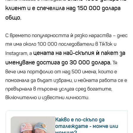
клиент и е спечелила над 150 000 долара
общо.
С времето популярността ѝ рязко нараства
–
днес
тя има около 100 000 последователи в
TikTok
и
цената на най-скъпия ѝ пакет за
Instagram
, а
именуване достига до 30 000 долара.
Тя
вече има портфолио от над 500 имена, които е
помогнала да бъдат избрани, и нейната работа се е
превърнала в търсена услуга сред богатите,
включително и известни личности.
Какво е по-скъпо да
отглеждате - момче или
момиче?