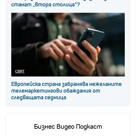
станат „втора столица“?
СВЯТ
Европейска страна забранява нежеланите
телемаркетингови обаждания от
следващата седмица
Бизнес Видео Подкаст