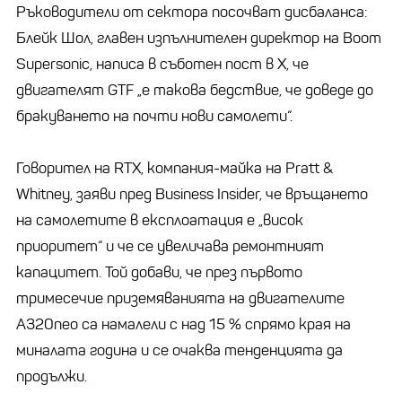
Ръководители от сектора посочват дисбаланса:
Блейк Шол, главен изпълнителен директор на Boom
Supersonic, написа в съботен пост в X, че
двигателят GTF „е такова бедствие, че доведе до
бракуването на почти нови самолети“.
Говорител на RTX, компания-майка на Pratt &
Whitney, заяви пред Business Insider, че връщането
на самолетите в експлоатация е „висок
приоритет“ и че се увеличава ремонтният
капацитет. Той добави, че през първото
тримесечие приземяванията на двигателите
A320neo са намалели с над 15 % спрямо края на
миналата година и се очаква тенденцията да
продължи.