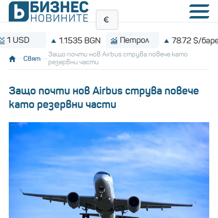
D
Петрол
B
1.1535 BGN
78.72 $/барел
Защо почти нов Airbus струва повече като
Свят
резервни части
Защо почти нов Airbus струва повече
като резервни части