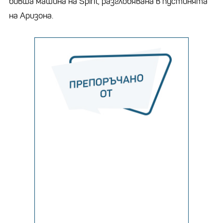
бивша машина на Spirit, разглобявана в пустинята
на Аризона.