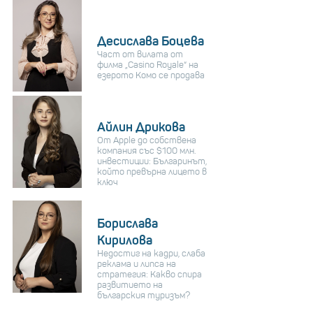
Десислава Боцева
Част от вилата от
филма „Casino Royale“ на
езерото Комо се продава
Айлин Дрикова
От Apple до собствена
компания със $100 млн.
инвестиции: Българинът,
който превърна лицето в
ключ
Борислава
Кирилова
Недостиг на кадри, слаба
реклама и липса на
стратегия: Какво спира
развитието на
българския туризъм?