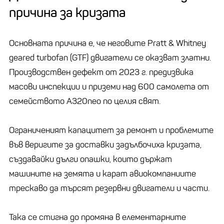
причина за кризата
Основната причина е, че неговите Pratt & Whitney
geared turbofan (GTF) двигатели се оказват златни.
Производствен дефект от 2023 г. предизвика
масови инспекции и приземи над 600 самолета от
семейството A320neo по целия свят.
Ограниченият капацитет за ремонт и проблемите
във веригите за доставки задълбочиха кризата,
създавайки дълги опашки, които държат
машините на земята и карат авиокомпаниите
трескаво да търсят резервни двигатели и части.
Така се стигна до промяна в елементарните