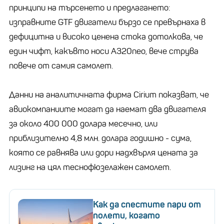
принципи на търсенето и предлагането:
изправните GTF двигатели бързо се превърнаха в
дефицитна и високо ценена стока дотолкова, че
един чифт, какъвто носи A320neo, вече струва
повече от самия самолет.
Данни на аналитичната фирма Cirium показват, че
авиокомпаниите могат да наемат два двигателя
за около 400 000 долара месечно, или
приблизително 4,8 млн. долара годишно - сума,
която се равнява или дори надхвърля цената за
лизинг на цял теснофюзелажен самолет.
Как да спестите пари от
полети, когато