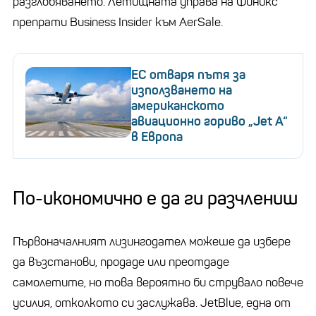
разглобяването. Летищната управа на Финикс
препрати Business Insider към AerSale.
ЕС отваря пътя за
използването на
американското
авиационно гориво „Jet A“
в Европа
По-икономично е да ги разчлениш
Първоначалният лизингодател можеше да избере
да възстанови, продаде или преотдаде
самолетите, но това вероятно би струвало повече
усилия, отколкото си заслужава. JetBlue, една от