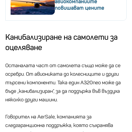
авиокомпаниите
повишават цените
Канибализиране на самолети за
оцеляване
Останалата част от самолета също може да се
осребри. От авиониката до колесниците и други
търсени компоненти. Така един A320neo може да
бъде „канибализиран“, за да поддържа във въздуха
няколко други машини.
Говорител на AerSale, компанията за
следгаранционна поддръжка, която съхранява