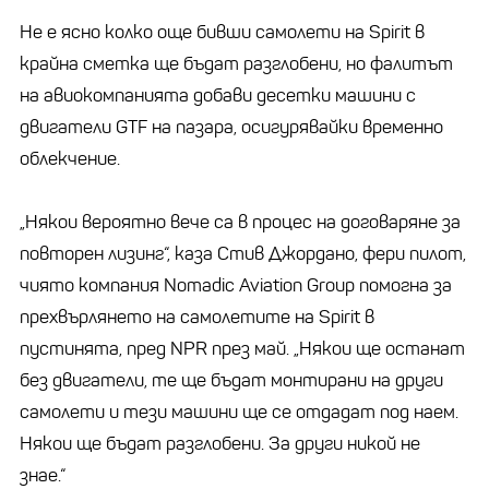
Не е ясно колко още бивши самолети на Spirit в
крайна сметка ще бъдат разглобени, но фалитът
на авиокомпанията добави десетки машини с
двигатели GTF на пазара, осигурявайки временно
облекчение.
„Някои вероятно вече са в процес на договаряне за
повторен лизинг“, каза Стив Джордано, фери пилот,
чиято компания Nomadic Aviation Group помогна за
прехвърлянето на самолетите на Spirit в
пустинята, пред NPR през май. „Някои ще останат
без двигатели, те ще бъдат монтирани на други
самолети и тези машини ще се отдадат под наем.
Някои ще бъдат разглобени. За други никой не
знае.“