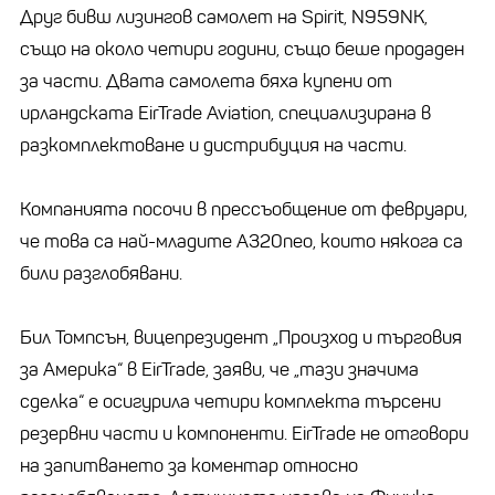
Друг бивш лизингов самолет на Spirit, N959NK,
също на около четири години, също беше продаден
за части. Двата самолета бяха купени от
ирландската EirTrade Aviation, специализирана в
разкомплектоване и дистрибуция на части.
Компанията посочи в прессъобщение от февруари,
че това са най-младите A320neo, които някога са
били разглобявани.
Бил Томпсън, вицепрезидент „Произход и търговия
за Америка“ в EirTrade, заяви, че „тази значима
сделка“ е осигурила четири комплекта търсени
резервни части и компоненти. EirTrade не отговори
на запитването за коментар относно