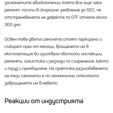
засегнатите авиокомпании, която все още чака
ремонт, посочи в скорошно заявление до SEC, че
отстраняването на дефекта по GTF отнема около
300 дни.
Освен това двата самолета стоят паркирани и
събират прах от месеци; връщането им в
експлоатация би изисквало обстойни инспекции,
ремонти, логистика и разходи по съхранение, както
и труд и прехвърляне. На практика разглобяването
на тези самолети е по-икономично, отколкото
завръщането им в небето.
Реакции от индустрията