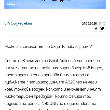
СВЯТ
bTV Бизнес екип
27.05.2026
15:10
Може ли самолетът да бъде "канибализирън"
Почти нов самолет на Spirit Airlines беше насечен
от челюстите на тежкотоварен багер във видео,
което през уикенда прикова вниманието на
публиката. Четиригодишният A320neo намери
край толкова грозен, колкото и емблематичният
нискотарифен превозвач, който фалира три
седмици по-рано, а N950NK не е единствената