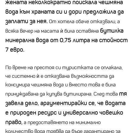
жената неколкократно поискала чешмяна
вода към храната си и дори предложила да
заплати за нея.
От хотела обаче отказвали, а
бутилка
всяка вечер на масата ѝ била оставяна
минерална вода от 0,75 литра на стойност
7 евро.
По време на престоя си туристката се оплакала,
че системно ѝ е отказвана възможността да
консумира чешмяна вода и вместо това е била
тя
принуждавана да купува бутилирана. След това
завела дело, аргументирайки се, че водата
е природен ресурс и универсално човешко
право,
а предоставянето на минимално
количество вода трябва да бъде гарантирано за