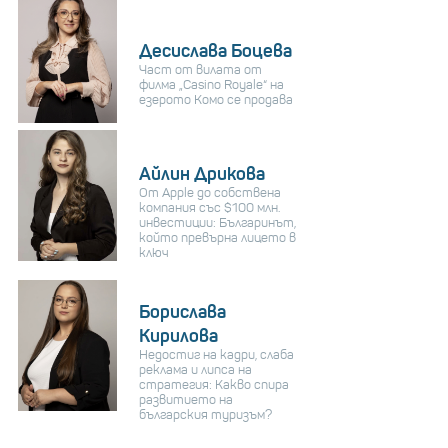
Десислава Боцева
Част от вилата от
филма „Casino Royale“ на
езерото Комо се продава
Айлин Дрикова
От Apple до собствена
компания със $100 млн.
инвестиции: Българинът,
който превърна лицето в
ключ
Борислава
Кирилова
Недостиг на кадри, слаба
реклама и липса на
стратегия: Какво спира
развитието на
българския туризъм?