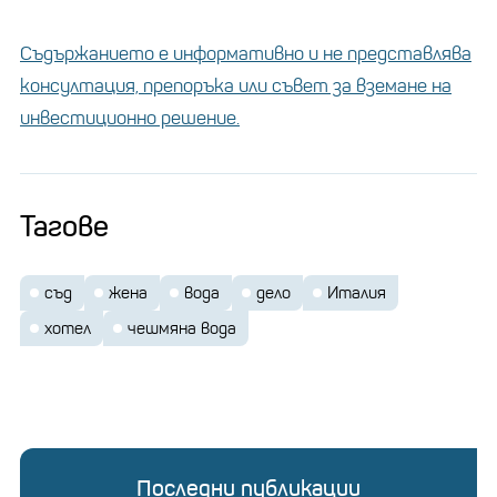
Съдържанието е информативно и не представлява
консултация, препоръка или съвет за вземане на
инвестиционно решение.
Тагове
съд
жена
вода
дело
Италия
хотел
чешмяна вода
Последни публикации