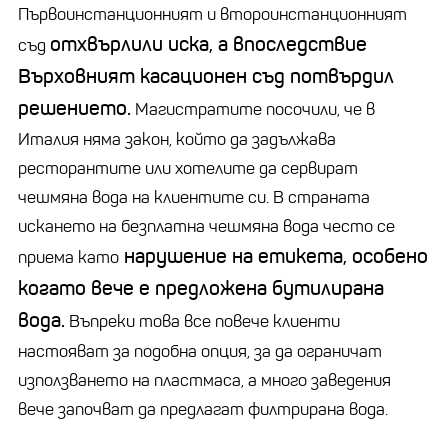
Първоинстанционният и второинстанционният
отхвърлили иска, а впоследствие
съд
Върховният касационен съд потвърдил
решението.
Магистратите посочили, че в
Италия няма закон, който да задължава
ресторантите или хотелите да сервират
чешмяна вода на клиентите си. В страната
искането на безплатна чешмяна вода често се
нарушение на етикета, особено
приема като
когато вече е предложена бутилирана
вода.
Въпреки това все повече клиенти
настояват за подобна опция, за да ограничат
използването на пластмаса, а много заведения
вече започват да предлагат филтрирана вода.