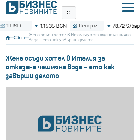
USD
Петрол
1.1535 BGN
78.72 $/барел
Жена осъди хотел в Италия за отказана чешмяна
Свят
вода – ето как завърши делото
Жена осъди хотел в Италия за
отказана чешмяна вода – ето как
завърши делото