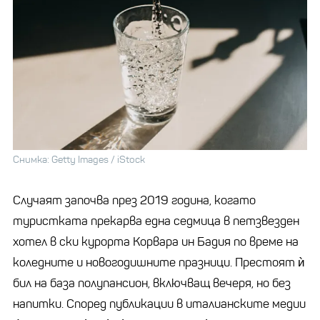
Снимка: Getty Images / iStock
Случаят започва през 2019 година, когато
туристката прекарва една седмица в петзвезден
хотел в ски курорта Корвара ин Бадия по време на
коледните и новогодишните празници. Престоят ѝ
бил на база полупансион, включващ вечеря, но без
напитки. Според публикации в италианските медии