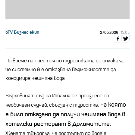
bTV Бизнес екип
27.05.2026
15:05
По време на престоя си туристката се оплакала,
че системно ѝ е отказвана възможността да
консумира чешмяна вода
Върховният съд на Италия се произнесе по
на която
необичаен случай, свързан с туристка,
е било отказано да получи чешмяна вода в
хотелски ресторант в Доломитите.
Жената твърдяла, че достъпът до вода е