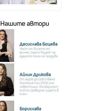
Нашите автори
Десислава Боцева
Част от вилата от
филма „Casino Royale“ на
езерото Комо се продава
Айлин Дрикова
От Apple до собствена
компания със $100 млн.
инвестиции: Българинът,
който превърна лицето в
ключ
Борислава