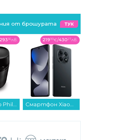
ения от брошурата
ТУК
293
36
лв.
219
99
€
/
430
27
лв.
379
99
€
/
743
2
лв.
Мултикукър Philips HD2151/40...
Смартфон Xiaomi REDMI NOTE 15 256/8 MIDNIGHT BLACK , 256 GB, 8 GB...
Готварска печка (ток) Sharp KF-76FVDT22WMK-EU , Бял , Керамични...