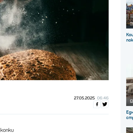
Т
Кои
по
27.05.2025
06:46
С
Едн
ст
зкопки