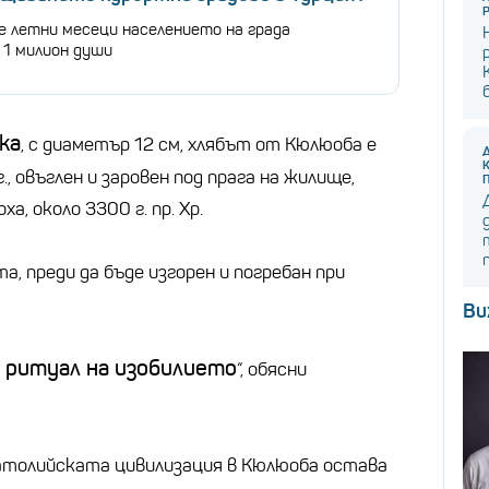
е летни месеци населението на града
 1 милион души
ка
, с диаметър 12 см, хлябът от Кюлюоба е
, овъглен и заровен под прага на жилище,
а, около 3300 г. пр. Хр.
а, преди да бъде изгорен и погребан при
Ви
ритуал на изобилието
“, обясни
анатолийската цивилизация в Кюлюоба остава