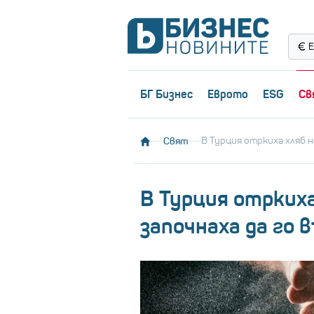
Е
БГ Бизнес
Еврото
ESG
Св
Свят
В Турция отркиха хляб 
В Турция отркиха
започнаха да го