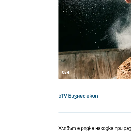
СВЯТ
bTV Бизнес екип
Хлябът е рядка находка при ра