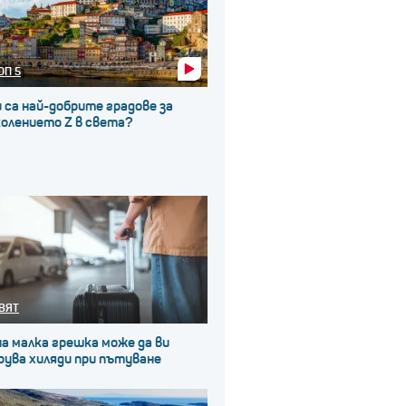
ОП 5
 са най-добрите градове за
колението Z в света?
ВЯТ
а малка грешка може да ви
рува хиляди при пътуване