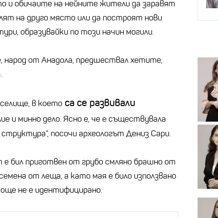
кто и обичаите на нейните жители да заравят
елят на друго място или да построят нови
ри, образувайки по този начин могили.
, народ от Анадола, предшествал хетите,
.
са се развивали
 селище, в което
лие и минно дело. Ясно е, че е съществувала
 структура“, посочи археологът Дениз Сари.
т е бил приготвен от грубо смляно брашно от
семена от леща, а като мая е било използвано
 още не е идентифицирано.