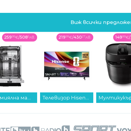
Виж всички предлож
259
99
€
/
508
5
лв.
219
99
€
/
430
27
лв.
149
99
€
/
Съдомиялна машина за вграждане Crown DWC4522BI , 10 комплекта, 45 Ш, мм, E...
Телевизор Hisense 40A4S , 100 см, 1920x1080 FULL HD , 40 inch, LED , Smart TV , VIDAA...