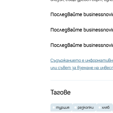
Последвайте businessnovin
Последвайте businessnovi
Последвайте businessnovin
Съдържанието е информативно
или съвет за вземане на инве
Тагове
турция
разкопки
хляб