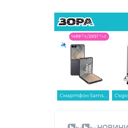
1499
00
€
/
2931
79
лв.
Смартфон Samsung GALAXY Z FLIP8 512GB GRAPHITE SM-F776BZKH , 12 GB, 512 GB...