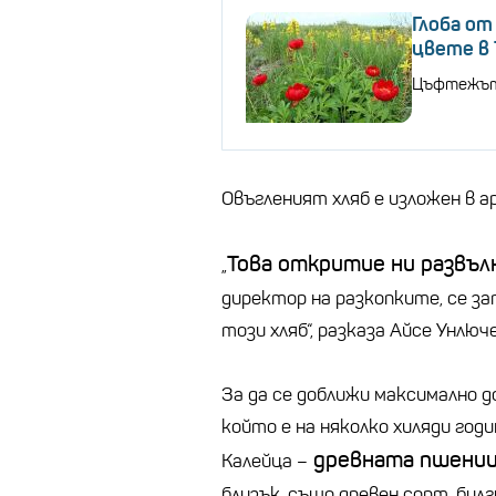
Глоба от
цвете в
Цъфтежът 
Овъгленият хляб е изложен в а
Това откритие ни развъл
„
директор на разкопките, се за
този хляб“, разказа Айсе Унлюч
За да се доближи максимално до
който е на няколко хиляди год
древната пшениц
Калейца –
близък, също древен сорт, булг