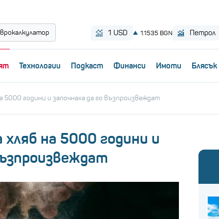
врокалкулатор
ят
Технологии
Пoдкаст
Финанси
Имоти
Блясък
на 5000 години и започнаха да го възпроизвеждат
 хляб на 5000 години и
 възпроизвеждат