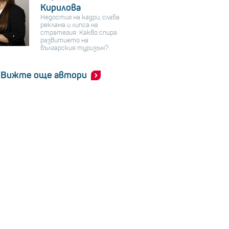
Кирилова
Недостиг на кадри, слаба
реклама и липса на
стратегия: Какво спира
развитието на
българския туризъм?
Вижте още автори