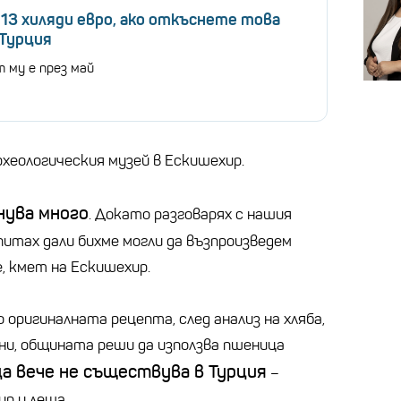
 13 хиляди евро, ако откъснете това
 Турция
му е през май
рхеологическия музей в Ескишехир.
нува много
. Докато разговарях с нашия
питах дали бихме могли да възпроизведем
е, кмет на Ескишехир.
 оригиналната рецепта, след анализ на хляба,
ини, общината реши да използва пшеница
а вече не съществува в Турция
–
ур и леща.