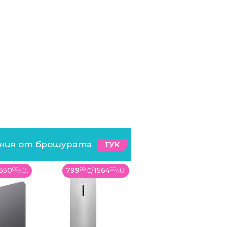
ения от брошурата
ТУК
1564
65
лв.
49
99
€
/
97
78
лв.
32
99
€
/
64
53
лв.