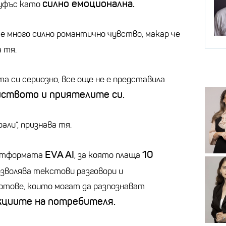
силно емоционална.
Руфъс като
а е много силно романтично чувство, макар че
а тя.
а си сериозно, все още не е представила
ството и приятелите си.
али“, признава тя.
EVA AI
10
латформата
, за която плаща
озволява текстови разговори и
отове, които могат да разпознават
кциите на потребителя.