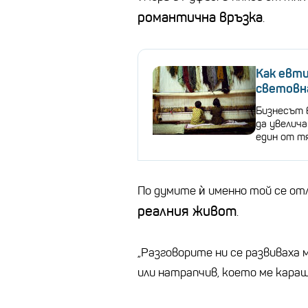
романтична връзка
.
Как евти
световн
Бизнесът 
да увелича
един от т
По думите ѝ именно той се от
реалния живот
.
„Разговорите ни се развиваха 
или натрапчив, което ме караш