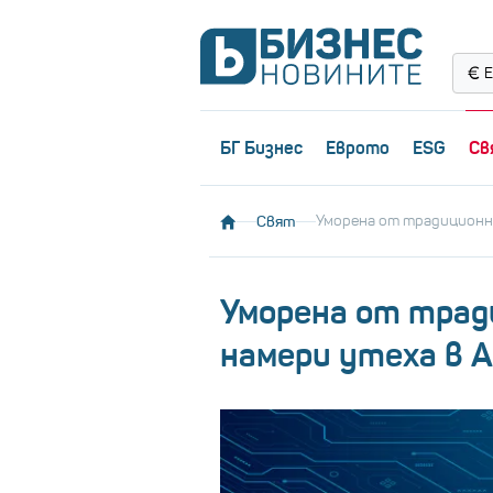
Е
БГ Бизнес
Еврото
ESG
Св
Свят
Уморена от традиционни
Уморена от трад
намери утеха в A