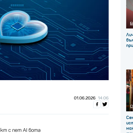
Б
Ли
бъл
при
01.06.2026
14:06
С
Сем
ист
мо
кт с пет AI бота