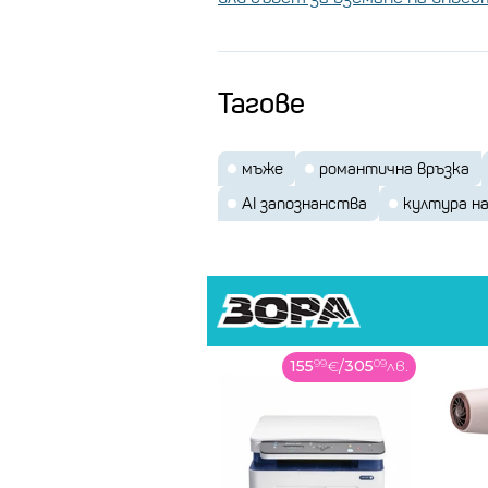
Тагове
мъже
романтична връзка
AI запознанства
култура н
155
99
€
/
305
09
лв.
48
99
€
/
95
82
лв.