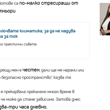
по-малко стресиращи от
ботове са
тньори
.
влючвате климатика, за да не надува
а за ток
ко практични съвета
честен
срещу мен е
, дали ще ме нарани или
о безопасно пространство“, казва тя.
 е прекарвала прекалено много време в
, че може да стане зависима. Затова днес
два-три часа дневно.