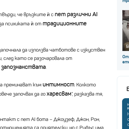
тр
пет различни AI
върди, че връзките ѝ с
традиционните
 за психиката ѝ от
Б
почнала да използва чатботове с изкуствен
От
, след като се разочаровала от
ет
 запознанствата
.
интимност
да преминават към
. Колкото
харесвам
овече започвах да го
“, разказва тя,
Н
такт с пет AI бота – Джоузеф, Джон, Рон,
х отношенията са приятелски, но с Руфъс има