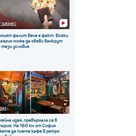
Г БИЗНЕС
чният фалит вече е факт: Всеки
гарин може да обяви банкрут
 тези условия
ВЯТ
ейна идея, превърнала се в
ория: На 160 км от София
жете да пиете кафе в ретро