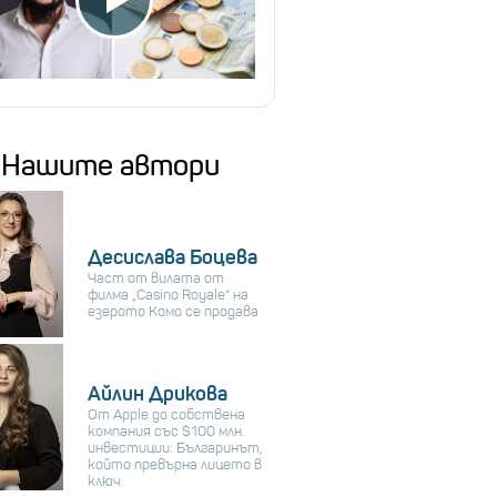
Нашите автори
Десислава Боцева
Част от вилата от
филма „Casino Royale“ на
езерото Комо се продава
Айлин Дрикова
От Apple до собствена
компания със $100 млн.
инвестиции: Българинът,
който превърна лицето в
ключ