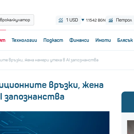
врокалкулатор
ят
Технологии
Пoдкаст
Финанси
Имоти
Блясък
те връзки, жена намери утеха в AI запознанства
иционните връзки, жена
I запознанства