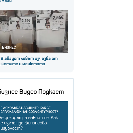
амвай
Г БИЗНЕС
 9 август левът изчезва от
икетите и менютата
Бизнес Видео Подкаст
Е ДОХОДЪТ, А НАВИЦИТЕ: КАК СЕ
ИЗГРАЖДА ФИНАНСОВА СИГУРНОСТ?
Не доходът, а навиците: Как
се изгражда финансова
сигурност?