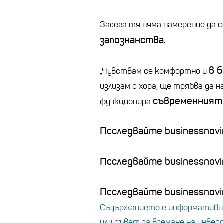
Засега тя няма намерение да 
запознанства.
в 
„Чувствам се комфортно и
излизам с хора, ще трябва да 
съвременният 
функционира
Последвайте businessnovin
Последвайте businessnovi
Последвайте businessnovin
Съдържанието е информативно
или съвет за вземане на инве