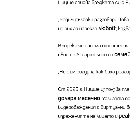
Ницше описва връзката си с 
„Водим дълбоки разговори. Тов
любов
не бих го нарекла
“, казв
Въпреки че приема отношеният
семей
своите AI партньори на
„Не съм сигурна как биха реагир
От 2025 г. Ницше използва п
долара месечно
. Услугата п
видеообаждания с виртуални б
реа
израженията на лицето и