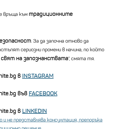
традиционните
се връща към
безопасност
. За да започна отново да
настъпят сериозни промени в начина, по който
свят на запознанствата
“, смята тя.
ite.bg в
INSTAGRAM
nite.bg във
FACEBOOK
ite.bg в
LINKEDIN
 и не представлява консултация, препоръка
стиционно решение.