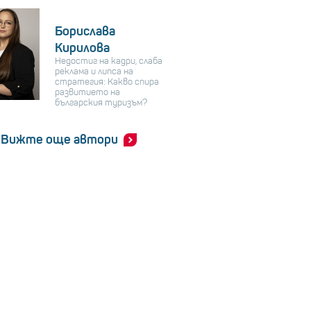
Борислава
Кирилова
Недостиг на кадри, слаба
реклама и липса на
стратегия: Какво спира
развитието на
българския туризъм?
Вижте още автори