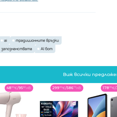
ai
традиционните връзки
а запознанствата
AI бот
Виж всички предлож
299
99
€
/
586
73
лв.
178
99
€
/
350
08
лв.
799
99
€
/