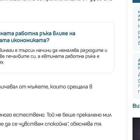
ната работна ръка влияе на
ата икономиката?
винаги е търсил начини да намалява разходите и
ва печалбите си, а евтината работна ръка е
ях
личавал от мъжете, които срещала в
Ви
много естествено. Той не беше прекалено мил
е да се чувствам спокойна“, обяснява тя.