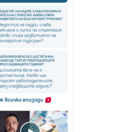
НЕДОСТИГ НА КАДРИ, СЛАБА РЕКЛАМА И
ЛИПСА НА СТРАТЕГИЯ: КАКВО СПИРА
РАЗВИТИЕТО НА БЪЛГАРСКИЯ ТУРИЗЪМ?
Недостиг на кадри, слаба
реклама и липса на стратегия:
Какво спира развитието на
българския туризъм?
ДИПЛОМАТА ВЕЧЕ НЕ Е ДОСТАТЪЧНА:
КАКВО ЩЕ ТЪРСЯТ РАБОТОДАТЕЛИТЕ
ПРЕЗ СЛЕДВАЩИТЕ ГОДИНИ?
Дипломата вече не е
достатъчна: Какво ще
търсят работодателите
през следващите години?
ж всички епизоди