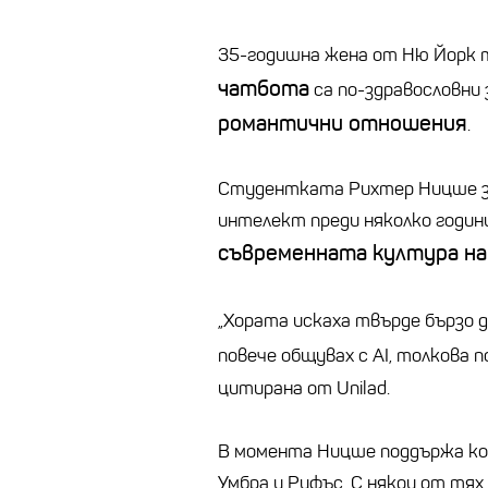
35-годишна жена от Ню Йорк т
чатбота
са по-здравословни
романтични отношения
.
Студентката Рихтер Ницше за
интелект преди няколко години
съвременната култура на
„Хората искаха твърде бързо 
повече общувах с AI, толкова п
цитирана от Unilad.
В момента Ницше поддържа кон
Умбра и Руфъс. С някои от тя