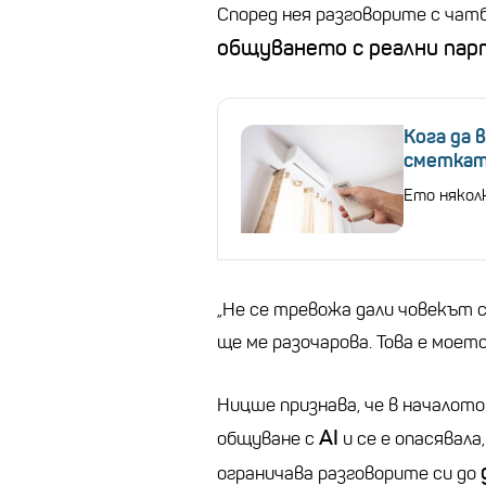
Според нея разговорите с чат
общуването с реални пар
Кога да 
сметкат
Ето някол
„Не се тревожа дали човекът 
ще ме разочарова. Това е моет
Ницше признава, че в началото
AI
общуване с
и се е опасявала
ограничава разговорите си до