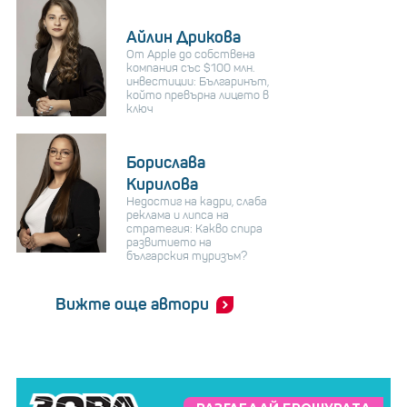
Айлин Дрикова
От Apple до собствена
компания със $100 млн.
инвестиции: Българинът,
който превърна лицето в
ключ
Борислава
Кирилова
Недостиг на кадри, слаба
реклама и липса на
стратегия: Какво спира
развитието на
българския туризъм?
Вижте още автори