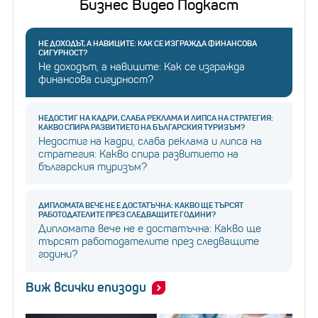
Бизнес Видео Подкаст
НЕ ДОХОДЪТ, А НАВИЦИТЕ: КАК СЕ ИЗГРАЖДА ФИНАНСОВА
СИГУРНОСТ?
Не доходът, а навиците: Как се изгражда
финансова сигурност?
НЕДОСТИГ НА КАДРИ, СЛАБА РЕКЛАМА И ЛИПСА НА СТРАТЕГИЯ:
КАКВО СПИРА РАЗВИТИЕТО НА БЪЛГАРСКИЯ ТУРИЗЪМ?
Недостиг на кадри, слаба реклама и липса на
стратегия: Какво спира развитието на
българския туризъм?
ДИПЛОМАТА ВЕЧЕ НЕ Е ДОСТАТЪЧНА: КАКВО ЩЕ ТЪРСЯТ
РАБОТОДАТЕЛИТЕ ПРЕЗ СЛЕДВАЩИТЕ ГОДИНИ?
Дипломата вече не е достатъчна: Какво ще
търсят работодателите през следващите
години?
Виж всички епизоди