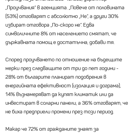
„Проучвания“ в агенцията. „Повече от половината
(53%) отговарят с абсолютно „Не“, а други 30%
избират отговора „По-скоро не“. Едва
символичните 8% от населението смятат, че
държавната помощ е достатъчна, добави тя.
Според проучването по отношение на бъдещите
мерки през следващите от три до пет години -
28% от българите планират подобрения в
енергийната ефективност (изолация и дограма),
14% възнамеряват да купят климатик или да
инвестират в соларни панели, а 36% отговарят, че
не биха предприели промени през този период.
Макар че 72% от гражданите знаят за