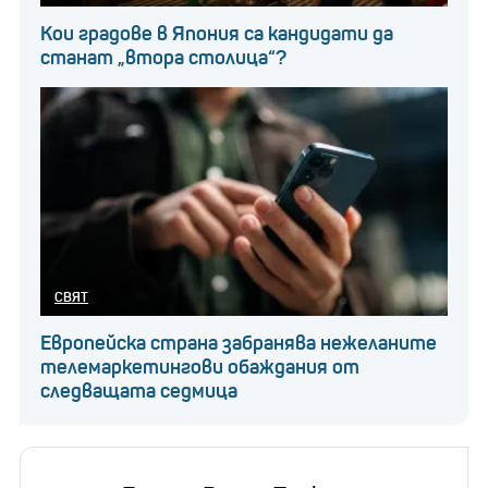
Кои градове в Япония са кандидати да
станат „втора столица“?
СВЯТ
Европейска страна забранява нежеланите
телемаркетингови обаждания от
следващата седмица