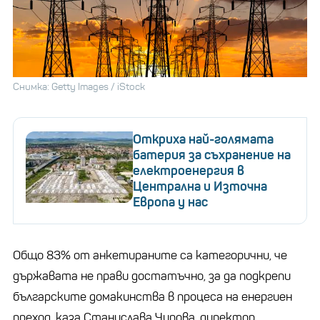
Снимка: Getty Images / iStock
Откриха най-голямата
батерия за съхранение на
електроенергия в
Централна и Източна
Европа у нас
Общо 83% от анкетираните са категорични, че
държавата не прави достатъчно, за да подкрепи
българските домакинства в процеса на енергиен
преход, каза Станислава Чипова, директор