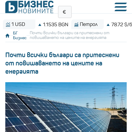
 USD
Петрол
1.1535 BGN
78.72 $/барел
БГ
Почти всички българи са притеснени от
Бизнес
повишаването на цените на енергията
Почти всички българи са притеснени
от повишаването на цените на
енергията