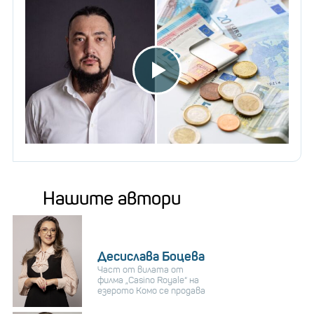
Нашите автори
Десислава Боцева
Част от вилата от
филма „Casino Royale“ на
езерото Комо се продава