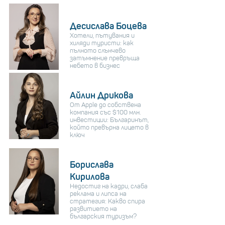
Десислава Боцева
Хотели, пътувания и
хиляди туристи: как
пълното слънчево
затъмнение превръща
небето в бизнес
Айлин Дрикова
От Apple до собствена
компания със $100 млн.
инвестиции: Българинът,
който превърна лицето в
ключ
Борислава
Кирилова
Недостиг на кадри, слаба
реклама и липса на
стратегия: Какво спира
развитието на
българския туризъм?