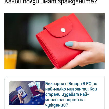
Какви ползи имат гражданите?
България е втора в ЕС по
най-малко мигранти: Кои
страни издават най-
много паспорти на
чужденци?