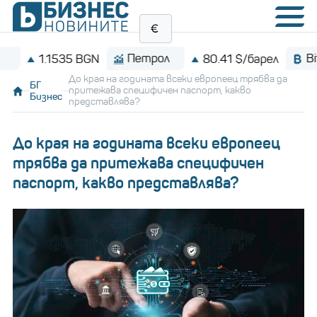
Петрол
Bitcoin
1.1535 BGN
80.41 $/барел
До края на годината всеки европеец трябва да
БГ
притежава специфичен паспорт, какво
Бизнес
представлява?
До края на годината всеки европеец
трябва да притежава специфичен
паспорт, какво представлява?