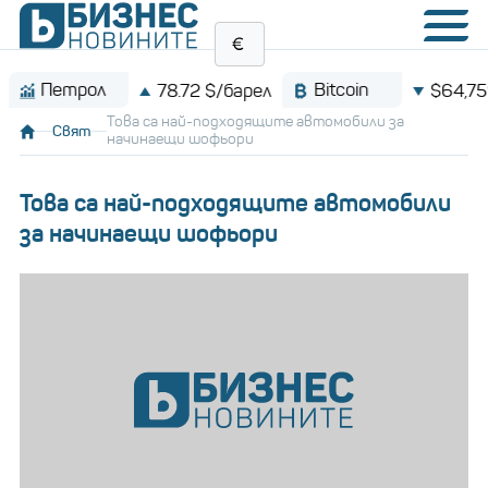
етрол
Bitcoin
78.72 $/барел
$64,759.2
Това са най-подходящите автомобили за
Свят
начинаещи шофьори
Това са най-подходящите автомобили
за начинаещи шофьори