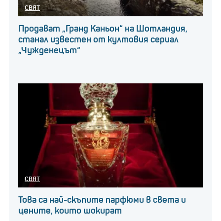
СВЯТ
Продават „Гранд Каньон“ на Шотландия,
станал известен от култовия сериал
„Чужденецът“
СВЯТ
Това са най-скъпите парфюми в света и
цените, които шокират