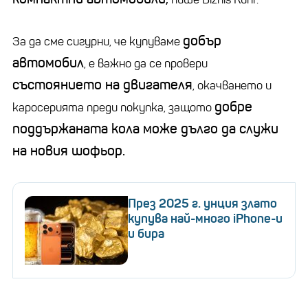
добър
За да сме сигурни, че купуваме
автомобил
, е важно да се провери
състоянието на двигателя
, окачването и
добре
каросерията преди покупка, защото
поддържаната кола може дълго да служи
на новия шофьор.
През 2025 г. унция злато
купува най-много iPhone-и
и бира