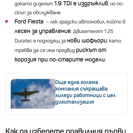
1.9 TDI е издръжлив
докато дизелът
, но по-
скъп за обслужване.
Ford Fiesta
– лек градски автомобил, който в
лесен за управление
. Двигателят 1.25
нови шофьори
Duratec е подходящ за
, като
рискът от
трябва да се има предвид
корозия при по-старите модели.
Още една голяма
компания съкращава
хиляди работници с цел
дигитализация
Как да изберете правилния първи