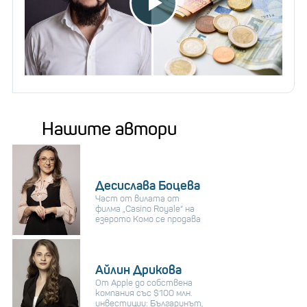
Нашите автори
Десислава Боцева
Част от вилата от
филма „Casino Royale“ на
езерото Комо се продава
Айлин Дрикова
От Apple до собствена
компания със $100 млн.
инвестиции: Българинът,