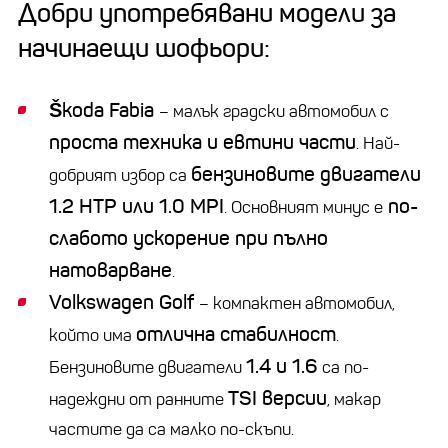
Добри употребявани модели за
начинаещи шофьори:
Škoda Fabia
– малък градски автомобил с
проста техника и евтини части
. Най-
бензиновите двигатели
добрият избор са
1.2 HTP или 1.0 MPI
по-
. Основният минус е
слабото ускорение при пълно
натоварване
.
Volkswagen Golf
– компактен автомобил,
отлична стабилност
който има
.
1.4 и 1.6
Бензиновите двигатели
са по-
TSI версии
надеждни от ранните
, макар
частите да са малко по-скъпи.