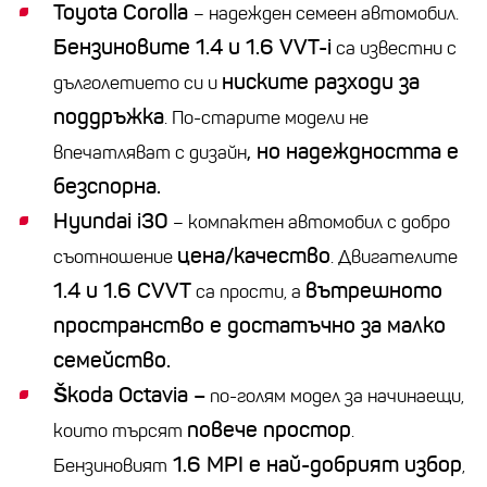
Toyota Corolla
– надежден семеен автомобил.
Бензиновите 1.4 и 1.6 VVT-i
са известни с
ниските разходи за
дълголетието си и
поддръжка
. По-старите модели не
, но надеждността е
впечатляват с дизайн
безспорна.
Hyundai i30
– компактен автомобил с добро
цена/качество
съотношение
. Двигателите
1.4 и 1.6 CVVT
вътрешното
са прости, а
пространство е достатъчно за малко
семейство.
Škoda Octavia –
по-голям модел за начинаещи,
повече простор
които търсят
.
1.6 MPI е най-добрият избор
Бензиновият
,