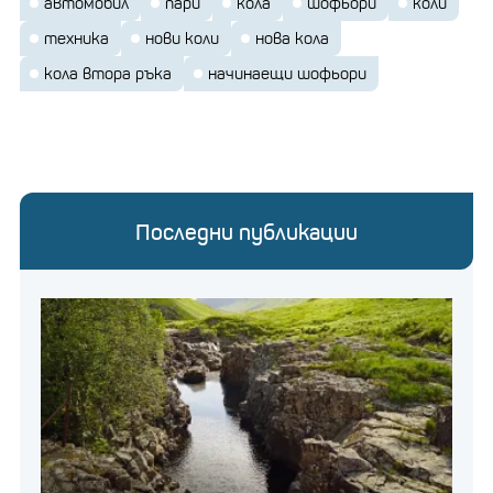
автомобил
пари
кола
шофьори
коли
техника
нови коли
нова кола
кола втора ръка
начинаещи шофьори
Последни публикации