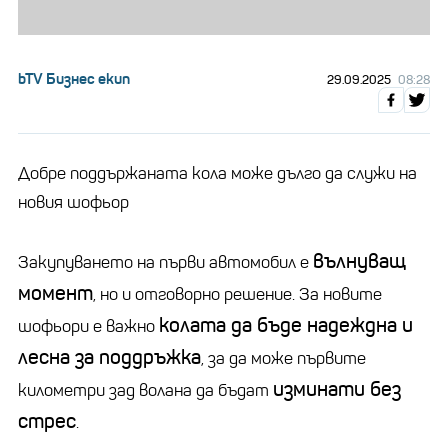
bTV Бизнес екип
29.09.2025
08:28
Добре поддържаната кола може дълго да служи на
новия шофьор
вълнуващ
Закупуването на първи автомобил е
момент
, но и отговорно решение. За новите
колата да бъде надеждна и
шофьори е важно
лесна за поддръжка
, за да може първите
изминати без
километри зад волана да бъдат
стрес
.