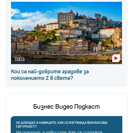
ТОП 5
Кои са най-добрите градове за
поколението Z в света?
Бизнес Видео Подкаст
НЕ ДОХОДЪТ, А НАВИЦИТЕ: КАК СЕ ИЗГРАЖДА ФИНАНСОВА
СИГУРНОСТ?
Не доходът, а навиците: Как се изгражда