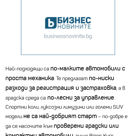
по-малките автомобили с
Най-подходящи са
проста механика
по-ниски
. Те предлагат
разходи за регистрация и застраховка
, а в
по-лесни за управление
градска среда са
.
Спортни коли, луксозни лимузини или големи SUV
не са най-добрият старт
модели
– по-добре е
проверени градски или
да се насочите към
компактни автомобили,
пише Biznis Kurir.