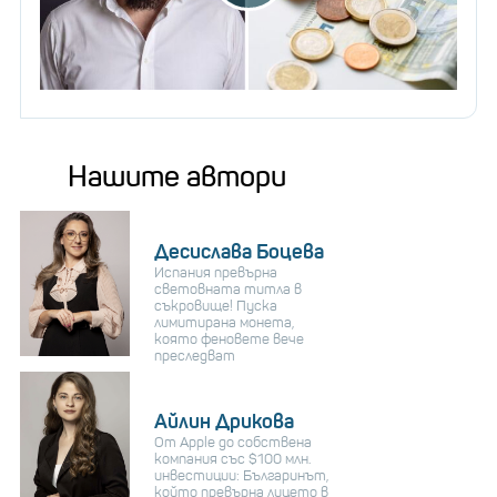
Нашите автори
Десислава Боцева
Испания превърна
световната титла в
съкровище! Пуска
лимитирана монета,
която феновете вече
преследват
Айлин Дрикова
От Apple до собствена
компания със $100 млн.
инвестиции: Българинът,
който превърна лицето в