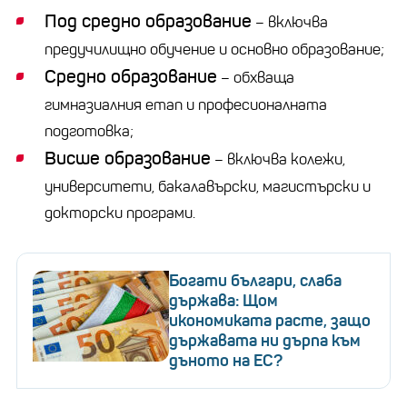
Под средно образование
– включва
предучилищно обучение и основно образование;
Средно образование
– обхваща
гимназиалния етап и професионалната
подготовка;
Висше образование
– включва колежи,
университети, бакалавърски, магистърски и
докторски програми.
Богати българи, слаба
държава: Щом
икономиката расте, защо
държавата ни дърпа към
дъното на ЕС?