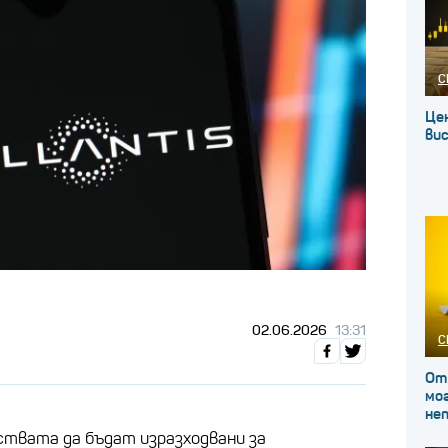
С
Це
вис
02.06.2026
13:31
С
От
мог
не
ствата да бъдат изразходвани за