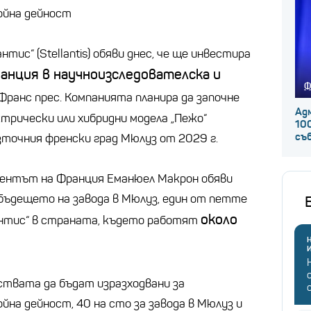
ойна дейност
ис“ (Stellantis) обяви днес, че ще инвестира
ранция в научноизследователска и
Ф
 Франс прес. Компанията планира да започне
Ад
трически или хибридни модела „Пежо“
100
съ
източния френски град Мюлуз от 2029 г.
дентът на Франция Еманюел Макрон обяви
бъдещето на завода в Мюлуз, един от петте
около
антис“ в страната, където работят
Н
ствата да бъдат изразходвани за
йна дейност, 40 на сто за завода в Мюлуз и