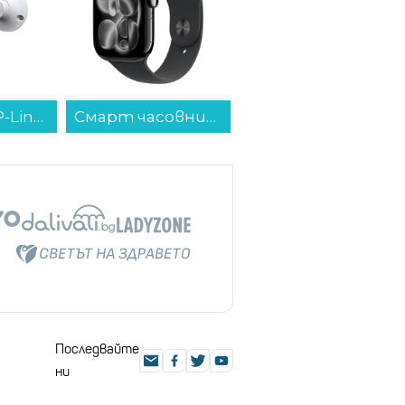
IP камера TP-Link TC82...
Смарт часовник Apple Watch 11 46mm Jet Black/Black Band M/L meux4 , 2.00 , 64 , Apple S10 SiP 64-bit Dual Core...
Микровълнова фурна Crown CMO-2071 MMB , 20 , 20 Литри, 700 W...
Последвайте
ни