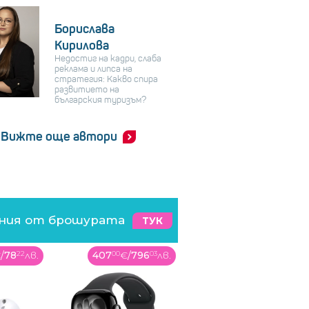
Борислава
Кирилова
Недостиг на кадри, слаба
реклама и липса на
стратегия: Какво спира
развитието на
българския туризъм?
Вижте още автори
ения от брошурата
ТУК
€
/
78
22
лв.
407
00
€
/
796
03
лв.
49
99
€
/
97
78
лв.