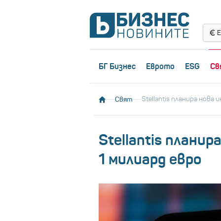
Е
БГ Бизнес
Еврото
ESG
Св
Свят
Stellantis планира нова 
Stellantis планир
1 милиард евро