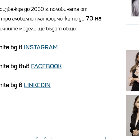
оизвежда до 2030 г. половината от
70 на
 три глобални платформи, като до
ичните модели ще бъдат общи.
ite.bg в
INSTAGRAM
nite.bg във
FACEBOOK
ite.bg в
LINKEDIN