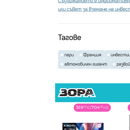
Съдържанието е информативно
или съвет за вземане на инве
Тагове
пари
Франция
инвести
автомобилен гигант
разво
359
99
€
/
704
08
лв.