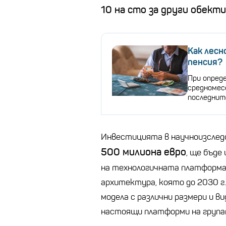
10 на сто за други обекти
Как лесн
пенсия?
При опреде
средномес
последнит
Инвестицията в научноизследо
500 милиона евро
, ще бъде
на технологичната платформа
архитектура, която до 2030 г.
модела с различни размери и в
настоящи платформи на група