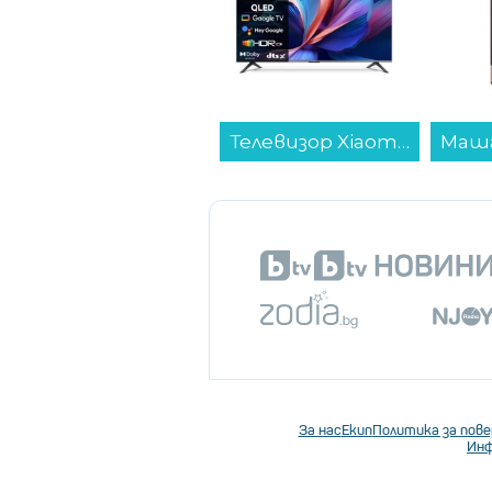
Телевизор Xiaomi A Pro 55 2026 / ELA5974EU , 138 см, 3840x2160 UHD-4K , 55 inch, Android , QLED ...
За нас
Екип
Политика за пов
Инф