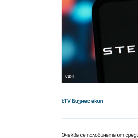
СВЯТ
bTV Бизнес екип
Очаква се половината от сред