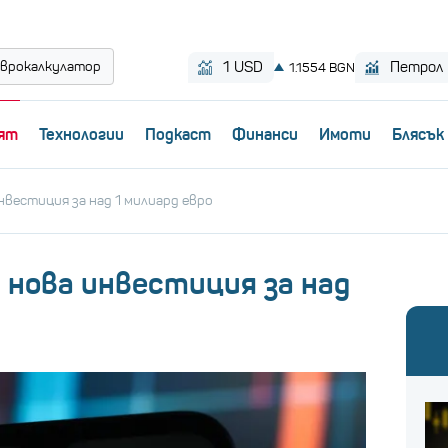
врокалкулатор
ят
Технологии
Пoдкаст
Финанси
Имоти
Блясък
инвестиция за над 1 милиард евро
а нова инвестиция за над