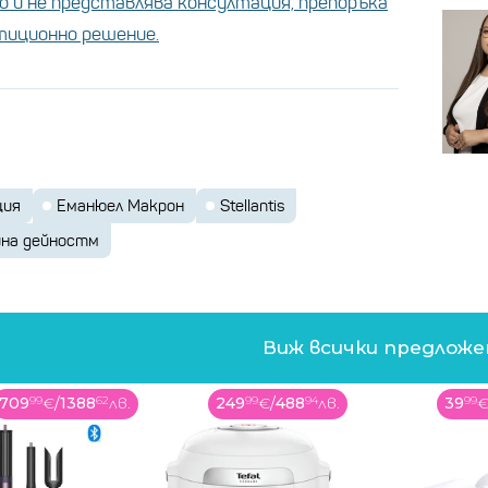
 и не представлява консултация, препоръка
стиционно решение.
ция
Еманюел Макрон
Stellantis
йна дейностм
Виж всички предлож
709
99
€
/
1388
62
лв.
249
99
€
/
488
94
лв.
39
99