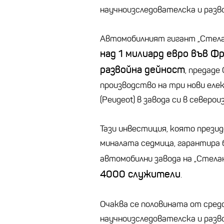
научноизследователска и разв
Автомобилният гигант „Стелант
над 1 милиард евро във Ф
развойна дейност
, предаде
производство на три нови елек
(Peugeot) в завода си в северо
Тази инвестиция, която прези
миналата седмица, гарантира 
автомобилни завода на „Стел
4000 служители
.
Очаква се половината от сред
научноизследователска и разво