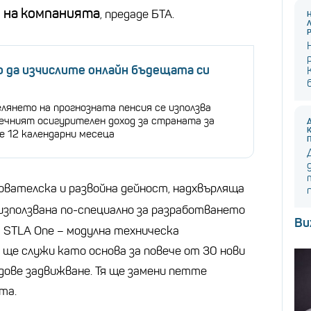
 на
компанията
, предаде БТА.
о да изчислите онлайн бъдещата си
лянето на прогнозната пенсия се използва
ечният осигурителен доход за страната за
е 12 календарни месеца
вателска и развойна дейност, надхвърляща
 използвана по-специално за разработването
Ви
 STLA One – модулна техническа
 ще служи като основа за повече от 30 нови
идове задвижване. Тя ще замени петте
та.