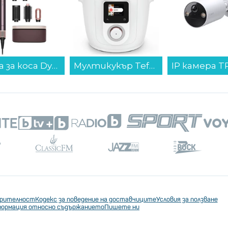
Маша за коса Dyson AIRWRAP HS09 Co-anda 2x™Jp/Pl (598775-01) , 1700 W...
Мултикукър Tefal CY9621F2 Cook4me 10in1...
ерителност
Кодекс за поведение на доставчиците
Условия за ползване
ормация относно съдържанието
Пишете ни