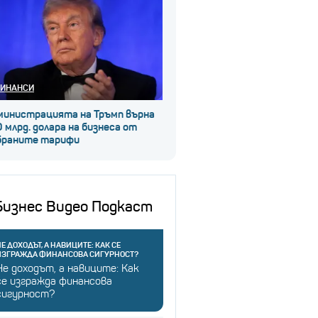
ИНАНСИ
министрацията на Тръмп върна
 млрд. долара на бизнеса от
браните тарифи
Бизнес Видео Подкаст
Е ДОХОДЪТ, А НАВИЦИТЕ: КАК СЕ
ИЗГРАЖДА ФИНАНСОВА СИГУРНОСТ?
Не доходът, а навиците: Как
се изгражда финансова
сигурност?