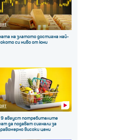
ВЯТ
ната на златото достигна най-
окото си ниво от юни
ВЯТ
 9 август потребителите
ат да подават сигнали за
правомерно високи цени