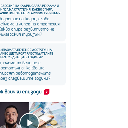
НЕДОСТИГ НА КАДРИ, СЛАБА РЕКЛАМА И
ЛИПСА НА СТРАТЕГИЯ: КАКВО СПИРА
РАЗВИТИЕТО НА БЪЛГАРСКИЯ ТУРИЗЪМ?
Недостиг на кадри, слаба
реклама и липса на стратегия:
Какво спира развитието на
българския туризъм?
ДИПЛОМАТА ВЕЧЕ НЕ Е ДОСТАТЪЧНА:
КАКВО ЩЕ ТЪРСЯТ РАБОТОДАТЕЛИТЕ
ПРЕЗ СЛЕДВАЩИТЕ ГОДИНИ?
Дипломата вече не е
достатъчна: Какво ще
търсят работодателите
през следващите години?
ж всички епизоди