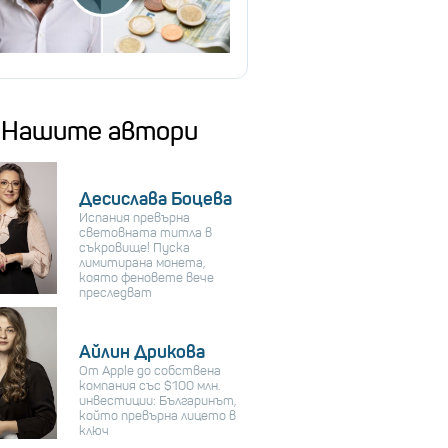
Нашите автори
Десислава Боцева
Испания превърна
световната титла в
съкровище! Пуска
лимитирана монета,
която феновете вече
преследват
Айлин Дрикова
От Apple до собствена
компания със $100 млн.
инвестиции: Българинът,
който превърна лицето в
ключ