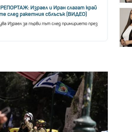
РЕПОРТАЖ: Израел и Иран слагат край
те след ракетния сблъсък (ВИДЕО)
ува Израел за първи път след примирието през