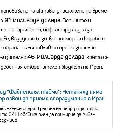
тановаване на активи, унищожени по време
91 милиарда долара
но
. Военните и
рени съоръжения, инфраструктура за
ове, въздушни бази, военноморски кораби и
отбрана - съставляват приблизително
46 милиарда долара
иблизително
, което се
двоенния отбранителен бюджет на Иран.
ед "Файненшъл таймс": Нетаняху няма
ор освен да приеме споразумение с Иран
ел нанесе удари в района на Бейрут за първи
кто САЩ обявиха план за примирие за Ливан
седмица