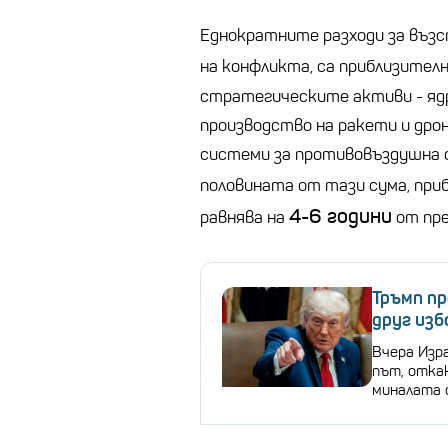
Еднократните разходи за възс
на конфликта, са приблизител
стратегическите активи - яд
производство на ракети и дрон
системи за противовъздушна 
половината от тази сума, пр
4-6 години
равнява на
от пре
Тръмп пр
друг изб
Вчера Изра
път, отка
миналата 