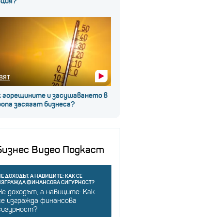
рция?
ВЯТ
к горещините и засушаването в
ропа засягат бизнеса?
Бизнес Видео Подкаст
Е ДОХОДЪТ, А НАВИЦИТЕ: КАК СЕ
ИЗГРАЖДА ФИНАНСОВА СИГУРНОСТ?
Не доходът, а навиците: Как
се изгражда финансова
сигурност?