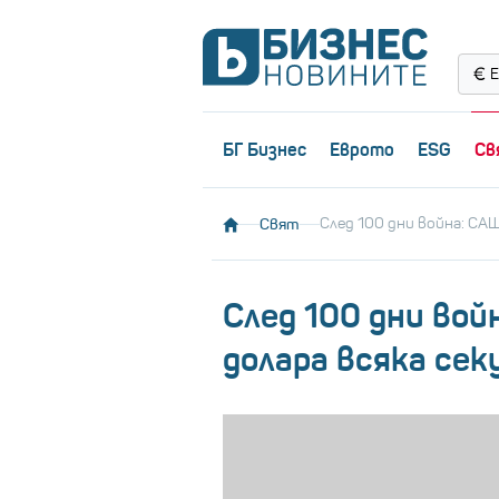
Е
БГ Бизнес
Еврото
ESG
Св
Свят
След 100 дни война: САЩ
След 100 дни вой
долара всяка сек