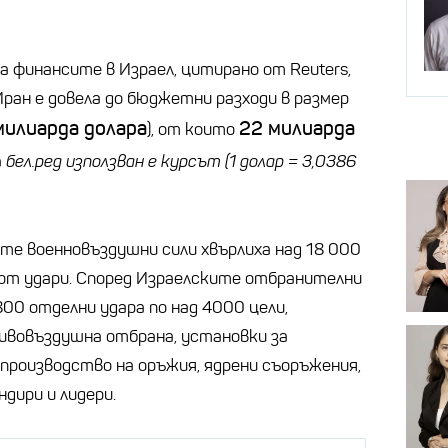
 финансите в Израел, цитирано от Reuters,
 Иран е довела до бюджетни разходи в размер
милиарда долара
22 милиарда
), от които
а
бел.ред използван е курсът (1 долар = 3,0386
ите военновъздушни сили хвърлиха над 18 000
и от удари. Според Израелските отбранителни
 800 отделни удара по над 4000 цели,
ивовъздушна отбрана, установки за
 производство на оръжия, ядрени съоръжения,
ндири и лидери.