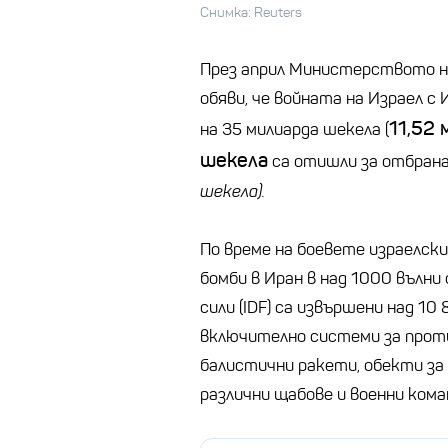
Снимка: Reuters
През април Министерството на
обяви, че войната на Израел с
11,52 
на 35 милиарда шекела (
шекела
са отишли ​​за отбран
шекела)
.
По време на боевете израелск
бомби в Иран в над 1000 вълн
сили (IDF) са извършени над 10
включително системи за прот
балистични ракети, обекти за
различни щабове и военни кома