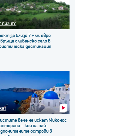
Г БИЗНЕС
ект за близо 7 млн. евро
връща сливенско село в
ристическа дестинация
ВЯТ
ристите вече не искат Миконос
анторини – кои са най-
едпочитаните острови в