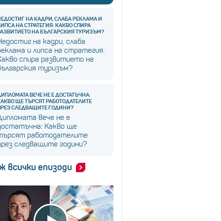
НЕДОСТИГ НА КАДРИ, СЛАБА РЕКЛАМА И
ЛИПСА НА СТРАТЕГИЯ: КАКВО СПИРА
РАЗВИТИЕТО НА БЪЛГАРСКИЯ ТУРИЗЪМ?
Недостиг на кадри, слаба
реклама и липса на стратегия:
Какво спира развитието на
българския туризъм?
ДИПЛОМАТА ВЕЧЕ НЕ Е ДОСТАТЪЧНА:
КАКВО ЩЕ ТЪРСЯТ РАБОТОДАТЕЛИТЕ
ПРЕЗ СЛЕДВАЩИТЕ ГОДИНИ?
Дипломата вече не е
достатъчна: Какво ще
търсят работодателите
през следващите години?
ж всички епизоди