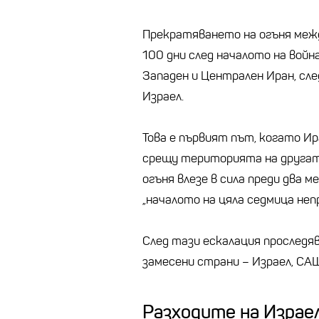
Прекратяването на огъня межд
100 дни след началото на войн
Западен и Централен Иран, сл
Израел.
Това е първият път, когато И
срещу територията на другат
огъня влезе в сила преди два м
„началото на цяла седмица неп
След тази ескалация прослед
замесени страни – Израел, САЩ
Разходите на Израе