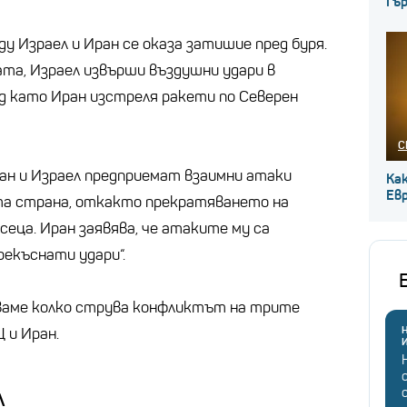
Гъ
у Израел и Иран се оказа затишие пред буря.
ата, Израел извърши въздушни удари в
ед като Иран изстреля ракети по Северен
С
ран и Израел предприемат взаимни атаки
Ка
Ев
а страна, откакто прекратяването на
есеца. Иран заявява, че атаките му са
рекъснати удари“.
яваме колко струва конфликтът на трите
Н
 и Иран.
л