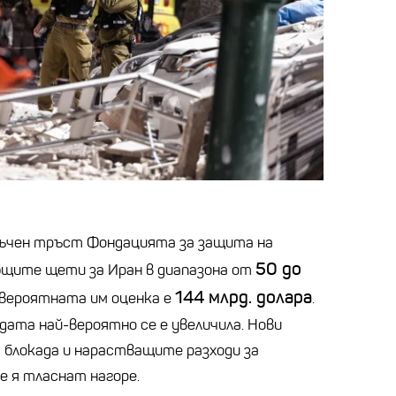
зъчен тръст Фондацията за защита на
50 до
бщите щети за Иран в диапазона от
144 млрд. долара
-вероятната им оценка е
.
 дата най-вероятно се е увеличила. Нови
 блокада и нарастващите разходи за
е я тласнат нагоре.