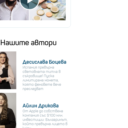
Нашите автори
Десислава Боцева
Испания превърна
световната титла в
съкровище! Пуска
лимитирана монета,
която феновете вече
преследват
Айлин Дрикова
От Apple до собствена
компания със $100 млн.
инвестиции: Българинът,
който превърна лицето в