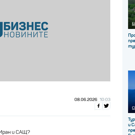
Б
Про
пре
ту
08.06.2026
10:03
С
Ту
и С
пр
 Иран и САЩ?