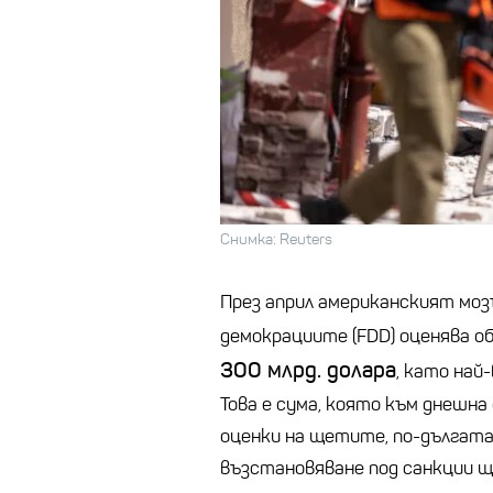
Снимка: Reuters
През април американският мо
демокрациите (FDD) оценява о
300 млрд. долара
, като най
Това е сума, която към днешна
оценки на щетите, по-дългата
възстановяване под санкции щ