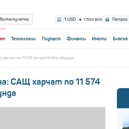
врокалкулатор
ят
Технологии
Пoдкаст
Финанси
Имоти
Блясък
 харчат по 11 574 долара всяка секунда
на: САЩ харчат по 11 574
унда