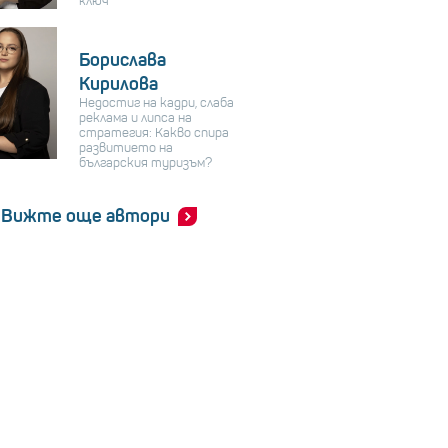
ключ
Борислава
Кирилова
Недостиг на кадри, слаба
реклама и липса на
стратегия: Какво спира
развитието на
българския туризъм?
Вижте още автори