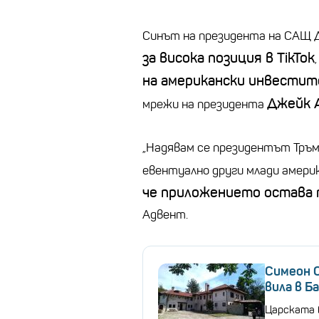
Синът на президента на САЩ Д
за висока позиция в TikTok
на американски инвестит
Джейк 
мрежи на президента
„Надявам се президентът Тръм
евентуално други млади америка
че приложението остава 
Адвент.
Симеон 
вила в Ба
Царската в