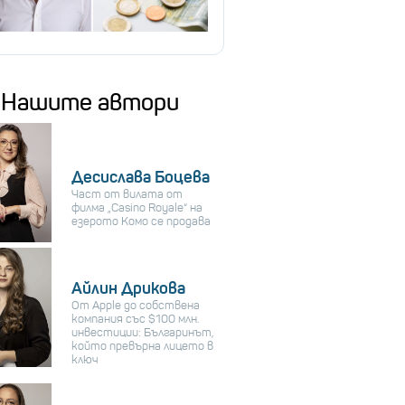
Нашите автори
Десислава Боцева
Част от вилата от
филма „Casino Royale“ на
езерото Комо се продава
Айлин Дрикова
От Apple до собствена
компания със $100 млн.
инвестиции: Българинът,
който превърна лицето в
ключ