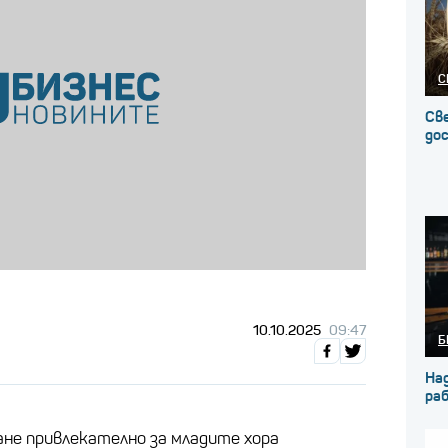
С
Св
до
10.10.2025
09:47
Б
На
ра
не привлекателно за младите хора