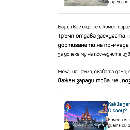
цар Борис
Барън все още не е коментира
Тръмп отдава заслугата н
достигането на по-млада
за успеха му на последните изб
Мелания Тръмп, първата дама, 
важен заради това, че „по
Каква за
Disney?
Компаният
двата си 