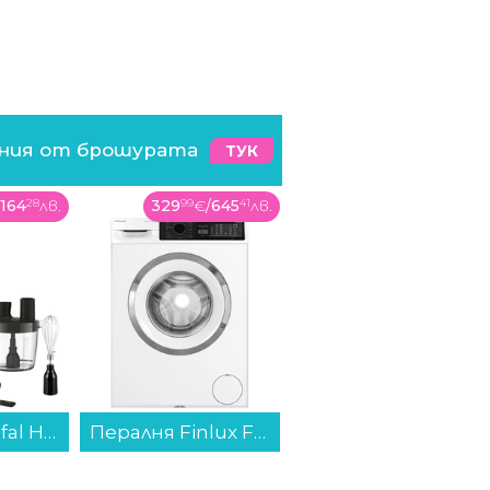
ения от брошурата
ТУК
/
164
28
лв.
329
99
€
/
645
41
лв.
99
99
€
/
195
57
лв.
Пасатор Tefal HB67G830 , 1000 W, 500/800...
Пералня Finlux FXN 1491T3A INV , 1400 об./мин., 9.00 kg, A , Бял...
Рутер Wi-Fi ASUS RT-BE58U V2 Dual-Band...