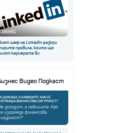
Г БИЗНЕС
ият шеф на LinkedIn разкри
тирите правила, които ще
силят кариерата ви
Бизнес Видео Подкаст
Е ДОХОДЪТ, А НАВИЦИТЕ: КАК СЕ
ИЗГРАЖДА ФИНАНСОВА СИГУРНОСТ?
Не доходът, а навиците: Как
се изгражда финансова
сигурност?