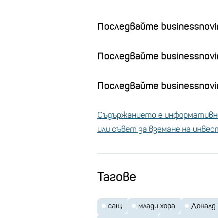
Последвайте businessnovin
Последвайте businessnovi
Последвайте businessnovin
Съдържанието е информативно
или съвет за вземане на инве
Тагове
сащ
млади хора
Доналд