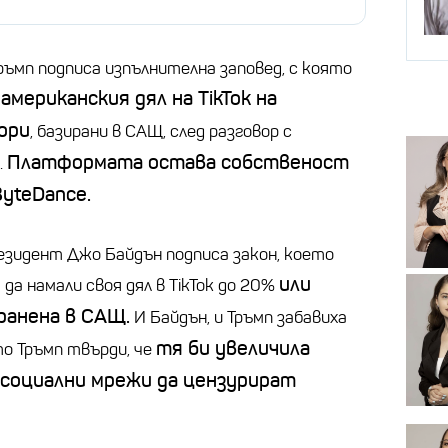
ъмп подписа изпълнителна заповед, с която
мериканския дял на TikTok на
ори
, базирани в САЩ, след разговор с
Платформата остава собственост
.
yteDance.
резидент Джо Байдън подписа закон, което
или
да намали своя дял в TikTok до 20%
ранена в САЩ.
И Байдън, и Тръмп забавиха
тя би увеличила
то Тръмп твърди, че
 социални мрежи да цензурират