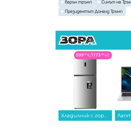
барън тръмп
Синът на Тръ
Президентът Доналд Тръмп
22
99
€
/
44
97
лв.
599
99
€
/
1173
48
лв.
Памет USB SanDisk CRUZER BLADE 128 GB SDCZ50-128G-B35...
Хладилник с горна камера Crown CFN500WDX , 479 l, E , No Frost , Инокс...