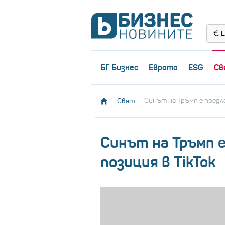
Е
БГ Бизнес
Еврото
ESG
Св
Свят
Синът на Тръмп е предло
Синът на Тръмп е
позиция в TikTok