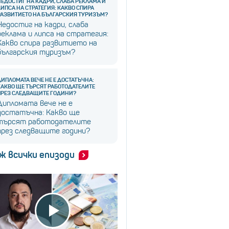
НЕДОСТИГ НА КАДРИ, СЛАБА РЕКЛАМА И
ЛИПСА НА СТРАТЕГИЯ: КАКВО СПИРА
РАЗВИТИЕТО НА БЪЛГАРСКИЯ ТУРИЗЪМ?
Недостиг на кадри, слаба
реклама и липса на стратегия:
Какво спира развитието на
българския туризъм?
ДИПЛОМАТА ВЕЧЕ НЕ Е ДОСТАТЪЧНА:
КАКВО ЩЕ ТЪРСЯТ РАБОТОДАТЕЛИТЕ
ПРЕЗ СЛЕДВАЩИТЕ ГОДИНИ?
Дипломата вече не е
достатъчна: Какво ще
търсят работодателите
през следващите години?
ж всички епизоди