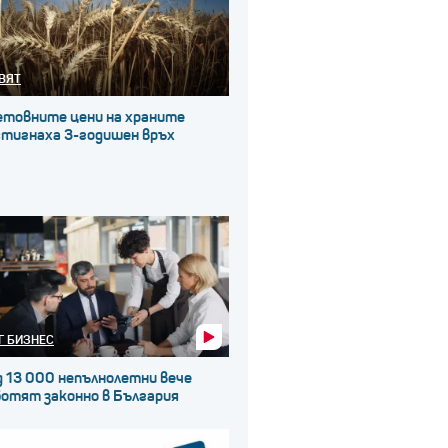
ВЯТ
етовните цени на храните
стигнаха 3-годишен връх
Г БИЗНЕС
д 13 000 непълнолетни вече
ботят законно в България