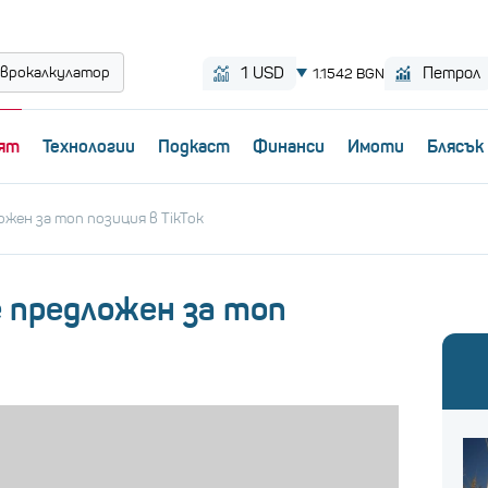
врокалкулатор
ят
Технологии
Пoдкаст
Финанси
Имоти
Блясък
жен за топ позиция в TikTok
 предложен за топ