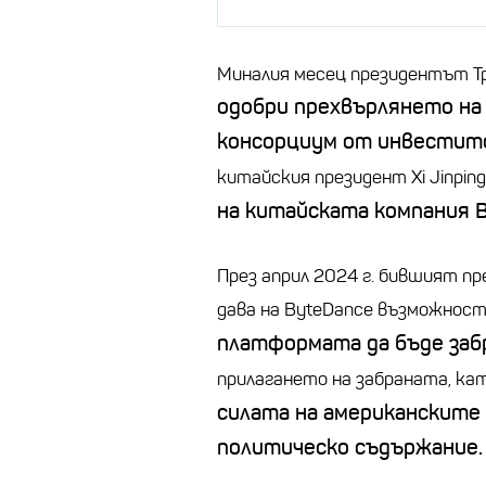
Миналия месец президентът Тр
одобри прехвърлянето на а
консорциум от инвестит
китайския президент Xi Jinping
на китайската компания B
През април 2024 г. бившият п
дава на ByteDance възможност 
платформата да бъде заб
прилагането на забраната, ка
силата на американските
политическо съдържание.