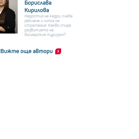
Борислава
Кирилова
Недостиг на кадри, слаба
реклама и липса на
стратегия: Какво спира
развитието на
българския туризъм?
Вижте още автори