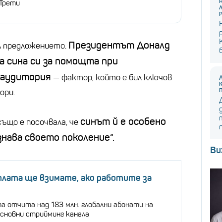
 Трети
Президентът Доналд
л предложението.
а сина си за помощта при
 аудитория
— фактор, който е бил ключов
ори.
синът й е особено
също е посочвала, че
знава своето поколение“.
Ви
плата ще взимате, ако работите за
а отчита над 183 млн. глобални абонати на
основни стрийминг канала