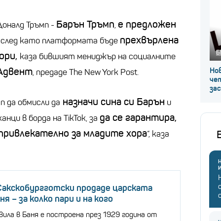
Барън Тръмп
е предложен
оналд Тръмп -
,
прехвърлена
, след като платформата бъде
Б
ори,
каза бившият мениджър на социалните
Адвент
Нов
, предаде The New York Post.
че
за
назначи сина си Барън
п да обмисли да
и
да се гарантира,
нци в борда на TikTok, за
привлекателно за младите хора
“, каза
Н
Сакскобургготски продаде царската
ня – за колко пари и на кого
ила в Баня е построена през 1929 година от