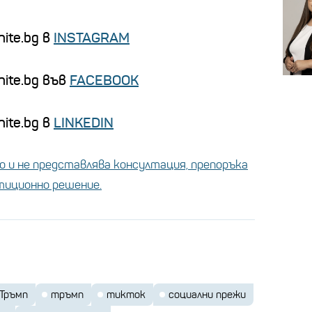
ite.bg в
INSTAGRAM
nite.bg във
FACEBOOK
ite.bg в
LINKEDIN
 и не представлява консултация, препоръка
стиционно решение.
 Тръмп
тръмп
тикток
социални прежи