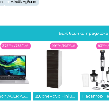
мп
Джейк Адвент
Виж всички предлож
375
99
€
/
735
38
лв.
99
99
€
/
195
57
лв.
83
99
€
Лаптоп ACER ASPIRE LITE 15 AL15-41P-R4NT NX.J98EX.00A , 15.60 , 16 , 512GB SSD , AMD Radeon Graphics , AMD Ryzen 3 5300U QUAD CORE , Без OS...
Диспенсър Finlux FWD-2044DG , 655 W...