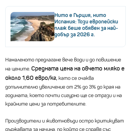
Нито е Гърция, нито
Испания: Този европейски
плаж беше обявен за най-
добър за 2026 г.
Намаленото предлагане вече води и до повишение
Средната цена на овчето мляко е
на цените.
около 1,60 евро/кг,
като се очаква
допълнително увеличение от 2% до 3% до края на
годината, което почти сигурно ще се отрази и на
крайните цени за потребителите.
Производители и животновъди остро критикуват
държавата за начина, по който се справя със