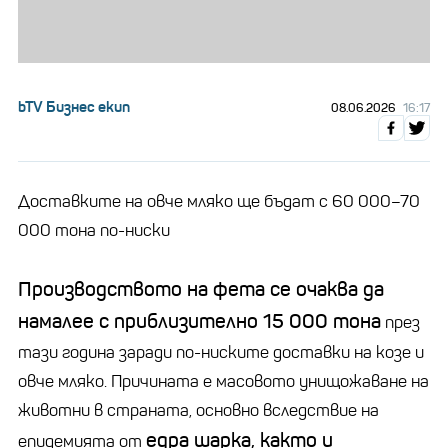
bTV Бизнес екип
08.06.2026
16:17
Доставките на овче мляко ще бъдат с 60 000–70
000 тона по-ниски
Производството на фета се очаква да
намалее с приблизително 15 000 тона
през
тази година заради по-ниските доставки на козе и
овче мляко. Причината е масовото унищожаване на
животни в страната, основно вследствие на
едра шарка, както и
епидемията от