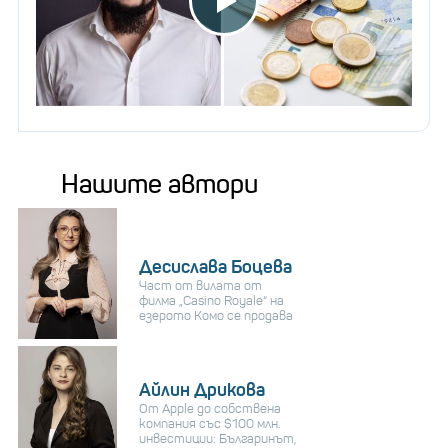
Нашите автори
Десислава Боцева
Част от вилата от
филма „Casino Royale“ на
езерото Комо се продава
Айлин Дрикова
От Apple до собствена
компания със $100 млн.
инвестиции: Българинът,