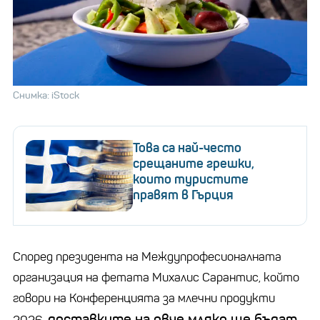
Снимка: iStock
Това са най-често
срещаните грешки,
които туристите
правят в Гърция
Според президента на Междупрофесионалната
организация на фетата Михалис Сарантис, който
говори на Конференцията за млечни продукти
доставките на овче мляко ще бъдат