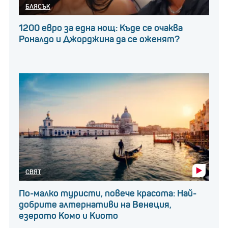
БЛЯСЪК
1200 евро за една нощ: Къде се очаква
Роналдо и Джорджина да се оженят?
СВЯТ
По-малко туристи, повече красота: Най-
добрите алтернативи на Венеция,
езерото Комо и Киото