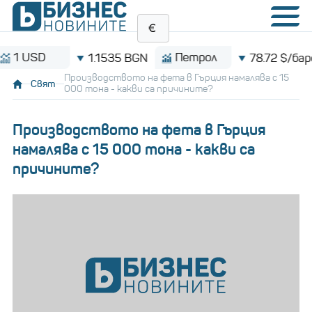
USD
Петрол
1.1535 BGN
78.72 $/барел
Производството на фета в Гърция намалява с 15
Свят
000 тона - какви са причините?
Производството на фета в Гърция
намалява с 15 000 тона - какви са
причините?