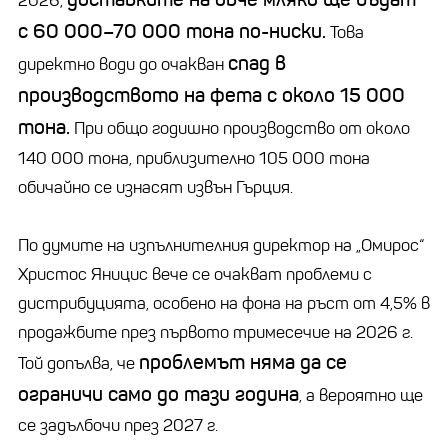
2026,
с 60 000–70 000 тона по-ниски.
Това
спад в
директно води до очакван
производството на фета с около 15 000
тона.
При общо годишно производство от около
140 000 тона, приблизително 105 000 тона
обичайно се изнасят извън Гърция.
По думите на изпълнителния директор на „Омирос“
Христос Яницис вече се очакват проблеми с
дистрибуцията, особено на фона на ръст от 4,5% в
продажбите през първото тримесечие на 2026 г.
проблемът няма да се
Той допълва, че
ограничи само до тази година
, а вероятно ще
се задълбочи през 2027 г.