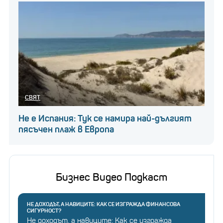
СВЯТ
Не е Испания: Тук се намира най-дългият
пясъчен плаж в Европа
Бизнес Видео Подкаст
НЕ ДОХОДЪТ, А НАВИЦИТЕ: КАК СЕ ИЗГРАЖДА ФИНАНСОВА
СИГУРНОСТ?
Не доходът, а навиците: Как се изгражда