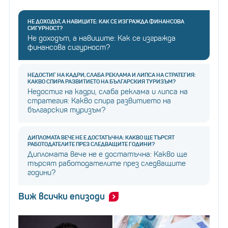
НЕ ДОХОДЪТ, А НАВИЦИТЕ: КАК СЕ ИЗГРАЖДА ФИНАНСОВА
СИГУРНОСТ?
Не доходът, а навиците: Как се изгражда
финансова сигурност?
НЕДОСТИГ НА КАДРИ, СЛАБА РЕКЛАМА И ЛИПСА НА СТРАТЕГИЯ:
КАКВО СПИРА РАЗВИТИЕТО НА БЪЛГАРСКИЯ ТУРИЗЪМ?
Недостиг на кадри, слаба реклама и липса на
стратегия: Какво спира развитието на
българския туризъм?
ДИПЛОМАТА ВЕЧЕ НЕ Е ДОСТАТЪЧНА: КАКВО ЩЕ ТЪРСЯТ
РАБОТОДАТЕЛИТЕ ПРЕЗ СЛЕДВАЩИТЕ ГОДИНИ?
Дипломата вече не е достатъчна: Какво ще
търсят работодателите през следващите
години?
Виж всички епизоди