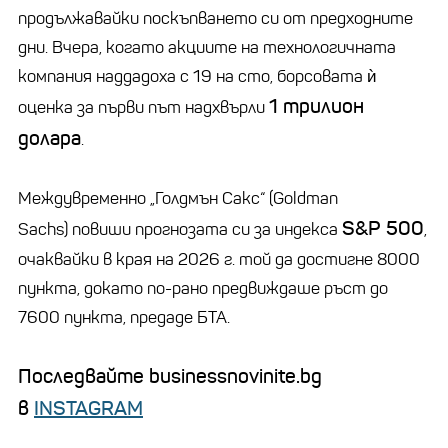
продължавайки поскъпването си от предходните
дни. Вчера, когато акциите на технологичната
компания наддадоха с 19 на сто, борсовата ѝ
1 трилион
оценка за първи път надхвърли
долара
.
Междувременно „Голдмън Сакс“ (Goldman
S&P 500
Sachs) повиши прогнозата си за индекса
,
очаквайки в края на 2026 г. той да достигне 8000
пункта, докато по-рано предвиждаше ръст до
7600 пункта, предаде БТА.
Последвайте businessnovinite.bg
в
INSTAGRAM