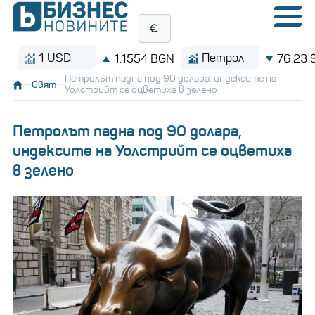
1 USD
Петрол
1.1554 BGN
76.23 $/бар
Петролът падна под 90 долара, индексите на
Свят
Уолстрийт се оцветиха в зелено
Петролът падна под 90 долара,
индексите на Уолстрийт се оцветиха
в зелено