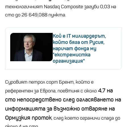
технологичният Nasdaq Composite загуби 0,03 на
сто до 26 649,088 пункта.
Кой е IT милиардерът,
който бяга от Русия,
наричат фонда му
"екстремистка
организация"
Суровият петрол сорт Брент, който е
4,7 на
референтен за Европа, поевтиня с около
сто непосредствено след огласяването на
информацията за възможно отваряне на
Ормузкия проток
, след което ограничи спада до
около 4 на сто.