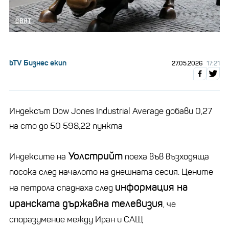
СВЯТ
bTV Бизнес екип
27.05.2026
17:21
Индексът Dow Jones Industrial Average добави 0,27
на сто до 50 598,22 пункта
Уолстрийт
Индексите на
поеха във възходяща
посока след началото на днешната сесия. Цените
информация на
на петрола спаднаха след
иранската държавна телевизия
, че
споразумение между Иран и САЩ