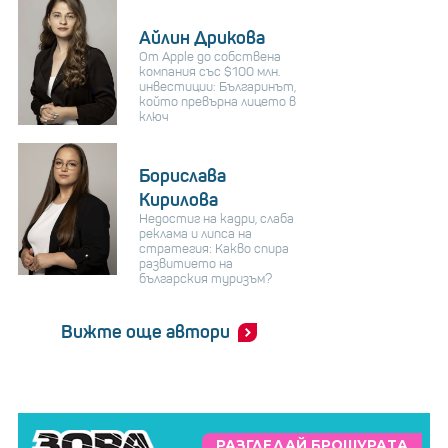
Айлин Дрикова
От Apple до собствена
компания със $100 млн.
инвестиции: Българинът,
който превърна лицето в
ключ
Борислава
Кирилова
Недостиг на кадри, слаба
реклама и липса на
стратегия: Какво спира
развитието на
българския туризъм?
Вижте още автори
РАЗГЛЕДАЙ БРОШУРАТА