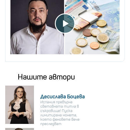
Нашите автори
Десислава Боцева
Испания превърна
световната титла в
съкровище! Пуска
лимитирана монета,
която феновете вече
преследват