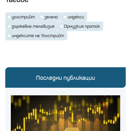
уолстрийт
зелено
индекси
държавна телевизия
Ормузкия проток
индексите на Уолстрийт
Последни публикации