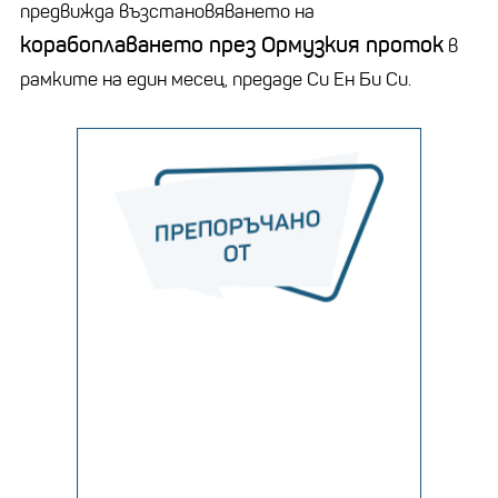
предвижда възстановяването на
корабоплаването през Ормузкия проток
в
рамките на един месец, предаде Си Ен Би Си.