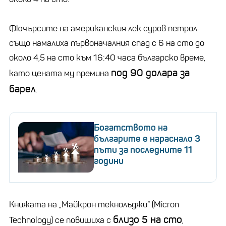
Фючърсите на американския лек суров петрол
също намалиха първоначалния спад с 6 на сто до
около 4,5 на сто към 16:40 часа българско време,
под 90 долара за
като цената му премина
барел
.
Богатството на
българите e нараснало 3
пъти за последните 11
години
Книжата на „Майкрон текнолъджи“ (Micron
близо 5 на сто
Technology) се повишиха с
,