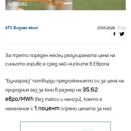
БГ БИЗНЕС
bTV Бизнес екип
27.05.2026
17:02
За трети пореден месец регулираната цена на
синьото гориво е сред най-ниските в Европа
"Булгаргаз“ потвърди предложението си за цена на
35,62
природния газ за юни в размер на
евро/MWh
(без такси и налози),, което е
1 поцент
намаление с
спрямо цената за май.