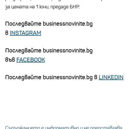
за цената на 1 юни, предаде БНР.
Последвайте businessnovinite.bg
в
INSTAGRAM
Последвайте businessnovinite.bg
във
FACEBOOK
Последвайте businessnovinite.bg в
LINKEDIN
Съдържанието е информативно и не представлява