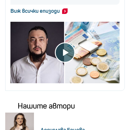
Виж всички епизоди
Нашите автори
Десислава Боцева