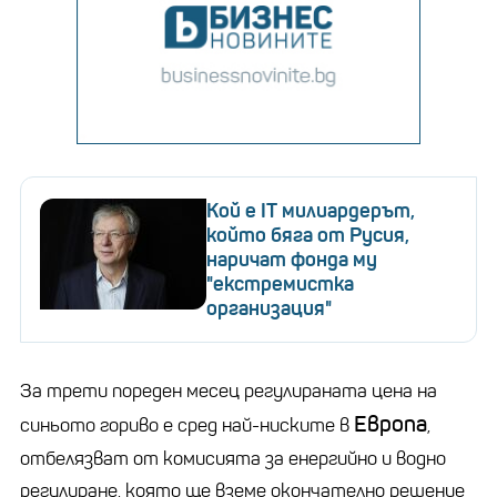
Кой е IT милиардерът,
който бяга от Русия,
наричат фонда му
"екстремистка
организация"
За трети пореден месец регулираната цена на
Европа
синьото гориво е сред най-ниските в
,
отбелязват от комисията за енергийно и водно
регулиране, която ще вземе окончателно решение