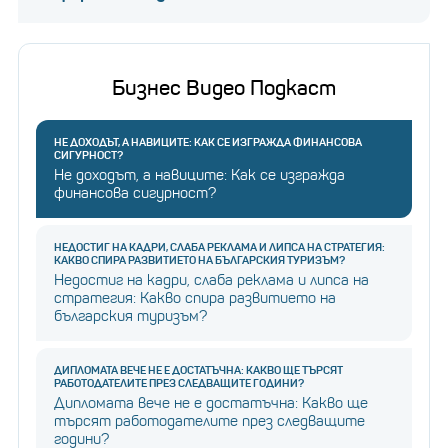
Бизнес Видео Подкаст
НЕ ДОХОДЪТ, А НАВИЦИТЕ: КАК СЕ ИЗГРАЖДА ФИНАНСОВА
СИГУРНОСТ?
Не доходът, а навиците: Как се изгражда
финансова сигурност?
НЕДОСТИГ НА КАДРИ, СЛАБА РЕКЛАМА И ЛИПСА НА СТРАТЕГИЯ:
КАКВО СПИРА РАЗВИТИЕТО НА БЪЛГАРСКИЯ ТУРИЗЪМ?
Недостиг на кадри, слаба реклама и липса на
стратегия: Какво спира развитието на
българския туризъм?
ДИПЛОМАТА ВЕЧЕ НЕ Е ДОСТАТЪЧНА: КАКВО ЩЕ ТЪРСЯТ
РАБОТОДАТЕЛИТЕ ПРЕЗ СЛЕДВАЩИТЕ ГОДИНИ?
Дипломата вече не е достатъчна: Какво ще
търсят работодателите през следващите
години?