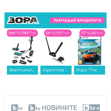
РАЗГЛЕДАЙ БРОШУРАТА
399
99
€
/
782
32
лв.
59
99
€
/
117
34
лв.
17
99
€
/
35
19
лв.
Вертикална прахосмукачка Bosch BCS712HYG5 Unlimited 7 Aqua...
Адаптер Wi-Fi ASUS PCE-BE92BT, BE9400, Tri-Band...
Игра The Crew Motorfest (PS5)...