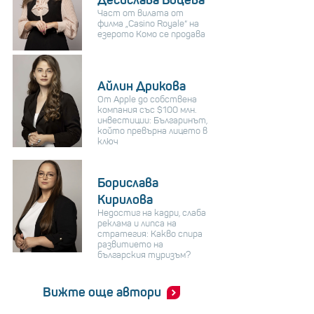
Част от вилата от
филма „Casino Royale“ на
езерото Комо се продава
Айлин Дрикова
От Apple до собствена
компания със $100 млн.
инвестиции: Българинът,
който превърна лицето в
ключ
Борислава
Кирилова
Недостиг на кадри, слаба
реклама и липса на
стратегия: Какво спира
развитието на
българския туризъм?
Вижте още автори