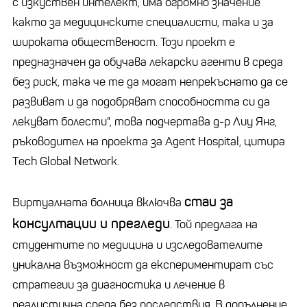
с изкуствен интелект, има огромно значение
както за медицинските специалисти, така и за
широката общественост. Този проект е
предназначен да обучава лекарски агенти в среда
без риск, така че те да могат непрекъснато да се
развиват и да подобряват способността си да
лекуват болести", това подчертава д-р Лиу Янг,
ръководител на проекта за Agent Hospital, цитира
Тech Global Network.
стаи за
Виртуалната болница включва
консултации и прегледи
. Той предлага на
студентите по медицина и изследователите
уникална възможност да експериментират със
стратегии за диагностика и лечение в
реалистична среда без последствия. В допълнение