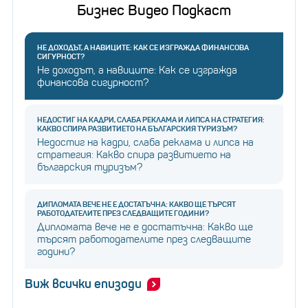
Бизнес Видео Подкаст
НЕ ДОХОДЪТ, А НАВИЦИТЕ: КАК СЕ ИЗГРАЖДА ФИНАНСОВА
СИГУРНОСТ?
Не доходът, а навиците: Как се изгражда
финансова сигурност?
НЕДОСТИГ НА КАДРИ, СЛАБА РЕКЛАМА И ЛИПСА НА СТРАТЕГИЯ:
КАКВО СПИРА РАЗВИТИЕТО НА БЪЛГАРСКИЯ ТУРИЗЪМ?
Недостиг на кадри, слаба реклама и липса на
стратегия: Какво спира развитието на
българския туризъм?
ДИПЛОМАТА ВЕЧЕ НЕ Е ДОСТАТЪЧНА: КАКВО ЩЕ ТЪРСЯТ
РАБОТОДАТЕЛИТЕ ПРЕЗ СЛЕДВАЩИТЕ ГОДИНИ?
Дипломата вече не е достатъчна: Какво ще
търсят работодателите през следващите
години?
Виж всички епизоди