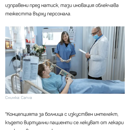
изправени пред натиск, тази иновация облекчава
тежестта върху персонала.
Снимка: Canva
"Концепцията за болница с изкуствен интелект,
където виртуални пациенти се лекуват от лекари