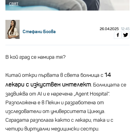
СВЯТ
26.04.2025
12:45
Стефани Боова
В кой град се намира тя?
14
Китай откри първата в света болница с
лекари с изкуствен интелект
. Болницата се
задвижва от AI и е наречена „Agent Hospital“.
Разположена е в Пекин и разработена от
изследователи от университета Цинхуа.
Сградата разполага както с лекари, така и с
четири виртуални медицински сестри.