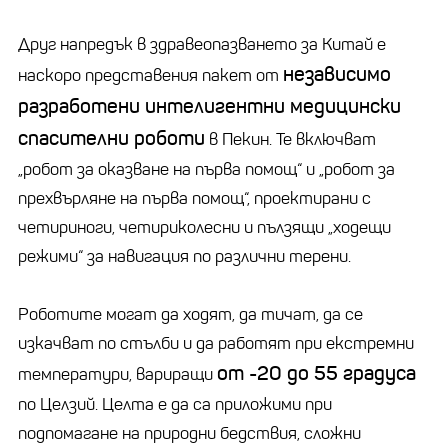
Друг напредък в здравеопазването за Китай е
независимо
наскоро представения пакет от
разработени интелигентни медицински
спасителни роботи
в Пекин. Те включват
„робот за оказване на първа помощ“ и „робот за
прехвърляне на първа помощ“, проектирани с
четириноги, четириколесни и пълзящи „ходещи
режими“ за навигация по различни терени.
Роботите могат да ходят, да тичат, да се
изкачват по стълби и да работят при екстремни
от -20 до 55 градуса
температури, вариращи
по Целзий. Целта е да са приложими при
подпомагане на природни бедствия, сложни