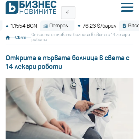
Петрол
Bitcoin
1554 BGN
76.23 $/барел
Oткрита е първата болница в света с 14 лекари
Свят
роботи
Oткрита е първата болница в света с
14 лекари роботи