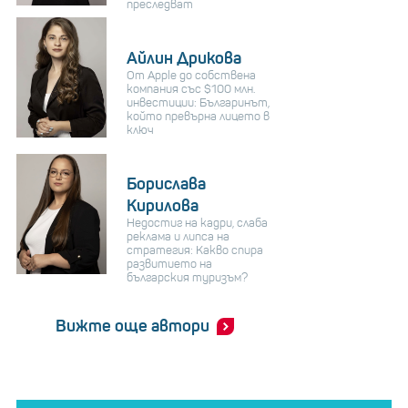
преследват
Айлин Дрикова
От Apple до собствена
компания със $100 млн.
инвестиции: Българинът,
който превърна лицето в
ключ
Борислава
Кирилова
Недостиг на кадри, слаба
реклама и липса на
стратегия: Какво спира
развитието на
българския туризъм?
Вижте още автори