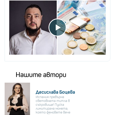
Нашите автори
Десислава Боцева
Испания превърна
световната титла в
съкровище! Пуска
лимитирана монета,
която феновете вече