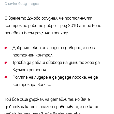
Снимка: Getty Images
С времето Джобс осъзнал, че постоянният
контрол не работи добре. През 2010 г. той вече
описва съвсем различен подход:
Добрият екип се гради на доверие, а не на
постоянен контрол
Трябва да даваш свобода на умните хора да
вземат решения
Ролята на лидера е да зададе посока, не да
контролира всичко
Той все още държал на детайлите, но вече
действал като финален проверяващ, а не като