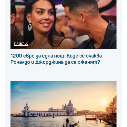
БЛЯСЪК
1200 евро за една нощ: Къде се очаква
Роналдо и Джорджина да се оженят?