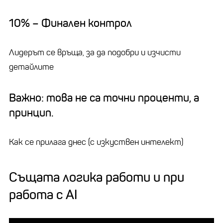
10% – Финален контрол
Лидерът се връща, за да подобри и изчисти
детайлите
Важно: това не са точни проценти, а
принцип.
Как се прилага днес (с изкуствен интелект)
Същата логика работи и при
работа с AI