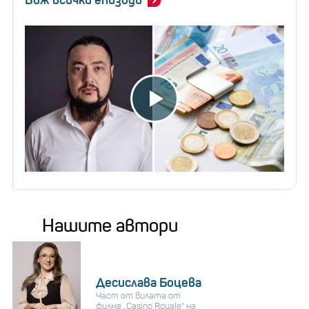
Виж всички епизоди
Нашите автори
Десислава Боцева
Част от вилата от
филма „Casino Royale“ на