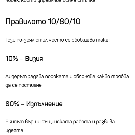
човек, който управлява всяка стъпка.
Правилото 10/80/10
Този по-зрял стил често се обобщава така:
10% – Визия
Лидерът задава посоката и обяснява какво трябва
да се постигне
80% – Изпълнение
Екипът върши същинската работа и развива
идеята