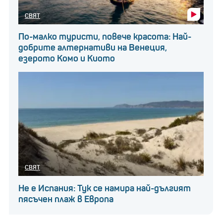
СВЯТ
По-малко туристи, повече красота: Най-
добрите алтернативи на Венеция,
езерото Комо и Киото
СВЯТ
Не е Испания: Тук се намира най-дългият
пясъчен плаж в Европа