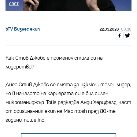
СВЯТ
bTV Бизнес екип
22.03.2026
09:30
Как Стив Джобс е променил стила си на
лидерство?
Днес Стив Джобс се смята за изключителен лидер,
но в началото на кариерата си е бил силен
микромениджър. Това разказва Анди Херцфелд, част
от оригиналния екип на Macintosh през 80-те
години, пише Inc.