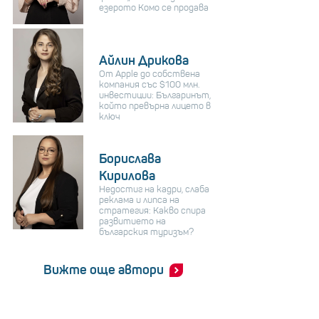
езерото Комо се продава
Айлин Дрикова
От Apple до собствена
компания със $100 млн.
инвестиции: Българинът,
който превърна лицето в
ключ
Борислава
Кирилова
Недостиг на кадри, слаба
реклама и липса на
стратегия: Какво спира
развитието на
българския туризъм?
Вижте още автори