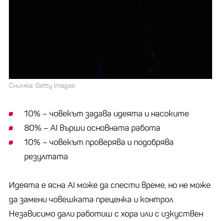
Снимка: Getty Images
10% – човекът задава идеята и насоките
80% – AI върши основната работа
10% – човекът проверява и подобрява
резултата
Идеята е ясна AI може да спести време, но не може
да замени човешката преценка и контрол.
Независимо дали работиш с хора или с изкуствен