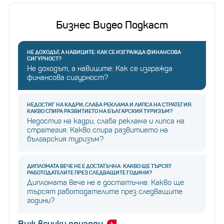
Бизнес Видео Подкаст
НЕ ДОХОДЪТ, А НАВИЦИТЕ: КАК СЕ ИЗГРАЖДА ФИНАНСОВА
СИГУРНОСТ?
Не доходът, а навиците: Как се изгражда
финансова сигурност?
НЕДОСТИГ НА КАДРИ, СЛАБА РЕКЛАМА И ЛИПСА НА СТРАТЕГИЯ:
КАКВО СПИРА РАЗВИТИЕТО НА БЪЛГАРСКИЯ ТУРИЗЪМ?
Недостиг на кадри, слаба реклама и липса на
стратегия: Какво спира развитието на
българския туризъм?
ДИПЛОМАТА ВЕЧЕ НЕ Е ДОСТАТЪЧНА: КАКВО ЩЕ ТЪРСЯТ
РАБОТОДАТЕЛИТЕ ПРЕЗ СЛЕДВАЩИТЕ ГОДИНИ?
Дипломата вече не е достатъчна: Какво ще
търсят работодателите през следващите
години?