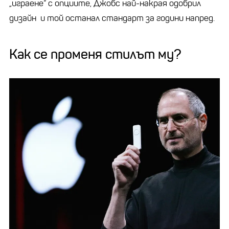
„играене“ с опциите, Джобс най-накрая одобрил
дизайн и той останал стандарт за години напред.
Как се променя стилът му?