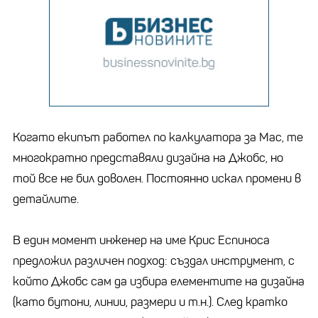
Когато екипът работел по калкулатора за Mac, те
многократно представяли дизайна на Джобс, но
той все не бил доволен. Постоянно искал промени в
детайлите.
В един момент инженер на име Крис Еспиноса
предложил различен подход: създал инструмент, с
който Джобс сам да избира елементите на дизайна
(като бутони, линии, размери и т.н.). След кратко