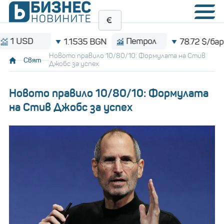
SD
Петрол
1.1535 BGN
78.72 $/барел
Новото правило 10/80/10: Формулата на Стив
Свят
Джобс за успех
Новото правило 10/80/10: Формулата
на Стив Джобс за успех