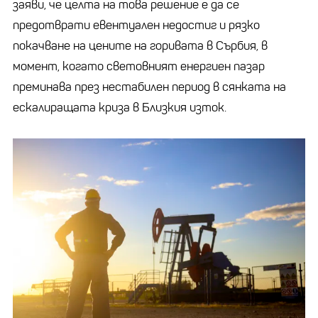
заяви, че целта на това решение е да се
предотврати евентуален недостиг и рязко
покачване на цените на горивата в Сърбия, в
момент, когато световният енергиен пазар
преминава през нестабилен период в сянката на
ескалиращата криза в Близкия изток.