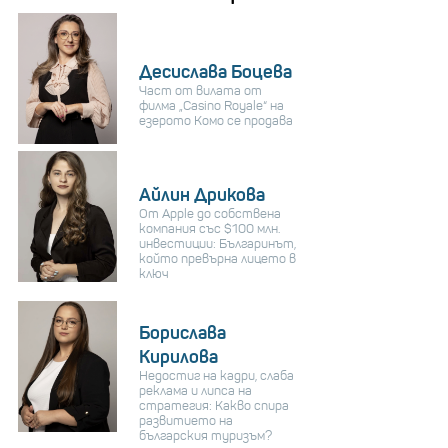
Десислава Боцева
Част от вилата от
филма „Casino Royale“ на
езерото Комо се продава
Айлин Дрикова
От Apple до собствена
компания със $100 млн.
инвестиции: Българинът,
който превърна лицето в
ключ
Борислава
Кирилова
Недостиг на кадри, слаба
реклама и липса на
стратегия: Какво спира
развитието на
българския туризъм?