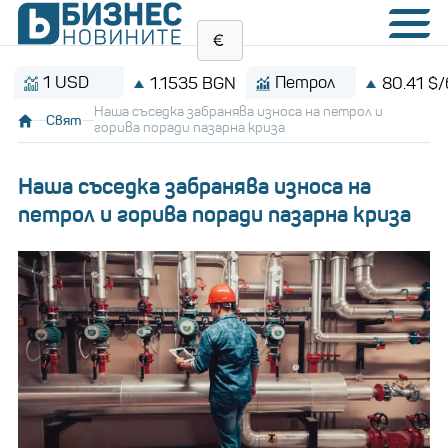
1 USD
Петрол
1.1535 BGN
80.41 $/барел
Наша съседка забранява износа на петрол и
Свят
горива поради пазарна криза
Наша съседка забранява износа на
петрол и горива поради пазарна криза