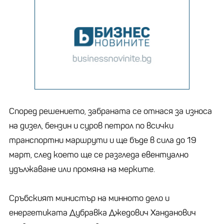
Според решението, забраната се отнася за износа
на дизел, бензин и суров петрол по всички
транспортни маршрути и ще бъде в сила до 19
март, след което ще се разгледа евентуално
удължаване или промяна на мерките.
Сръбският министър на минното дело и
енергетиката Дубравка Джедович Ханданович