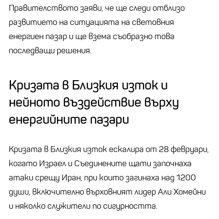
Правителството заяви, че ще следи отблизо
развитието на ситуацията на световния
енергиен пазар и ще взема съобразно това
последващи решения.
Кризата в Близкия изток и
нейното въздействие върху
енергийните пазари
Кризата в Близкия изток ескалира от 28 февруари,
когато Израел и Съединените щати започнаха
атаки срещу Иран, при които загинаха над 1200
души, включително върховният лидер Али Хомейни
и няколко служители по сигурността.