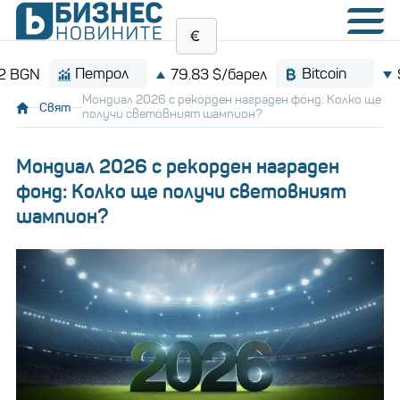
Петрол
Bitcoin
79.83 $/барел
$64,21
Мондиал 2026 с рекорден награден фонд: Колко ще
Свят
получи световният шампион?
Мондиал 2026 с рекорден награден
фонд: Колко ще получи световният
шампион?