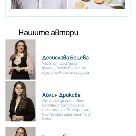
Нашите автори
Десислава Боцева
Част от вилата от
филма „Casino Royale“ на
езерото Комо се продава
Айлин Дрикова
От Apple до собствена
компания със $100 млн.
инвестиции: Българинът,
който превърна лицето в
ключ