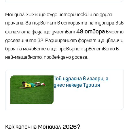
Мондиал 2026 ще бъде исторически и по друга
причина. За първи път в историята на турнира във
48 отбора
финалната фаза ще участват
вместо
досегашните 32. Разширеният формат ще увеличи
броя на мачовете и ще превърне първенството в
най-мащабното, провеждано досега.
Той израсна в лагери, а
днес наказа Турция
Как започна Мондиал 2026?