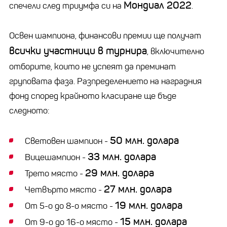
Мондиал 2022
спечели след триумфа си на
.
Освен шампиона, финансови премии ще получат
всички участници в турнира
, включително
отборите, които не успеят да преминат
груповата фаза. Разпределението на наградния
фонд според крайното класиране ще бъде
следното:
50 млн. долара
Световен шампион -
33 млн. долара
Вицешампион -
29 млн. долара
Трето място -
27 млн. долара
Четвърто място -
19 млн. долара
От 5-о до 8-о място -
15 млн. долара
От 9-о до 16-о място -