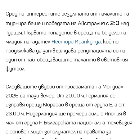
Сред по-интересните резултати от началото на
2:0
турнира беше и победата на Австралия с
над
Турция. Първото попадение в срещата бе дело на
младия нападател
Нестори Иранкунда
, който
продължава да затвърждава репутацията си на
един от най-обещаващите таланти в световния
футбол.
Следващите двубои от програмата на Мондиал
2026 са тази вечер. От 20:00 ч. Германия се
изправя срещу Кюрасао в среща от група Е, а от
23:00 ч. Нидерландия ще премери сили с Япония в
мач от група F. Българската национална телевизия
е основен лицензополучател на правата за