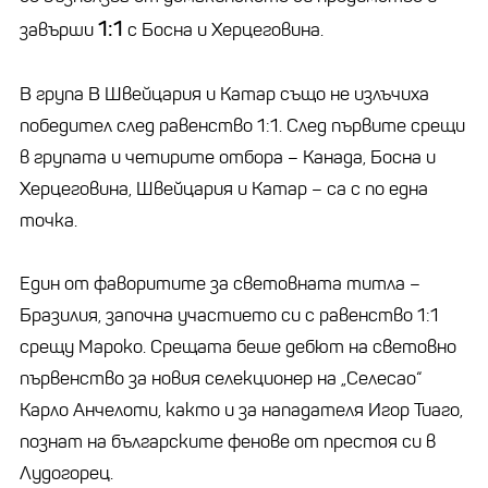
1:1
завърши
с Босна и Херцеговина.
В група B Швейцария и Катар също не излъчиха
победител след равенство 1:1. След първите срещи
в групата и четирите отбора – Канада, Босна и
Херцеговина, Швейцария и Катар – са с по една
точка.
Един от фаворитите за световната титла –
Бразилия, започна участието си с равенство 1:1
срещу Мароко. Срещата беше дебют на световно
първенство за новия селекционер на „Селесао“
Карло Анчелоти, както и за нападателя Игор Тиаго,
познат на българските фенове от престоя си в
Лудогорец.