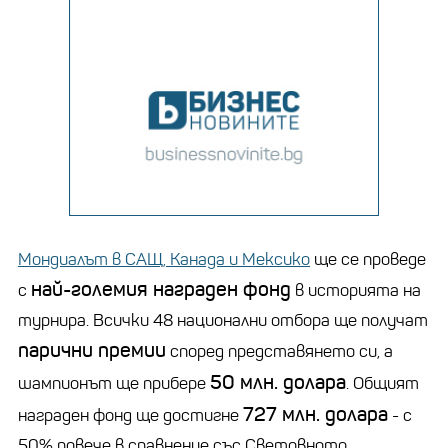
Мондиалът в САЩ, Канада и Мексико
ще се проведе
най-големия награден фонд
с
в историята на
турнира. Всички 48 национални отбора ще получат
парични премии
според представянето си, а
50 млн. долара
шампионът ще прибере
. Общият
727 млн. долара
награден фонд ще достигне
- с
50% повече в сравнение със Световното