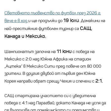
Световното първенство по футбол през 2026 г.
19 юли
вече е в ход
и ще продължи до
. Домакини на
САЩ,
най-престижния футболен турнир са
Канада и Мексико.
11 юни
Шампионатът започна на
с победа на
Мексико с 2:0 над Южна Африка на стадион
„Ацтека“ в Мексико Сити пред повече от 80 000
зрители. В другия двубой от първия ден Южна
2:1.
Корея направи обрат срещу Чехия и спечели с
САЩ стартираха участието си с убедителна
победа с 4:1 над Парагвай, докато Канада не успя да
се възползва от домакинското си предимство и