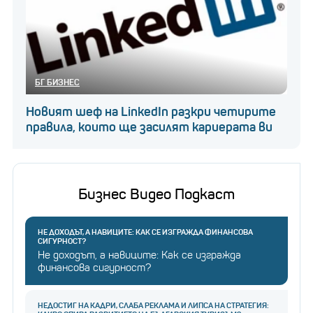
БГ БИЗНЕС
Новият шеф на LinkedIn разкри четирите
правила, които ще засилят кариерата ви
Бизнес Видео Подкаст
НЕ ДОХОДЪТ, А НАВИЦИТЕ: КАК СЕ ИЗГРАЖДА ФИНАНСОВА
СИГУРНОСТ?
Не доходът, а навиците: Как се изгражда
финансова сигурност?
НЕДОСТИГ НА КАДРИ, СЛАБА РЕКЛАМА И ЛИПСА НА СТРАТЕГИЯ: