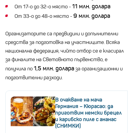
11 млн. долара
От 17-о до 32-о място -
9 млн. долара
От 33-о до 48-о място -
Организаторите са предвидили и допълнителни
средства за подготовка на участниците. Всяка
национална федерация, чийто отбор се е класирал
за финалите на Световното първенство, е
1,5 млн. долара
получила по
за организационни и
подготвителни разходи.
В очакване на мача
Германия – Кюрасао: да
приготвим немски брецел
и карибско пиле с ананас
(СНИМКИ)