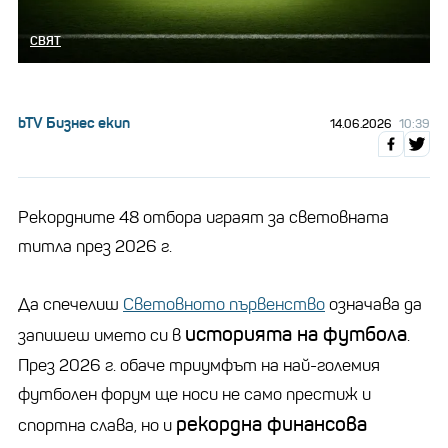
СВЯТ
bTV Бизнес екип
14.06.2026
10:39
Рекордните 48 отбора играят за световната
титла през 2026 г.
Да спечелиш
Световното първенство
означава да
историята на футбола
запишеш името си в
.
През 2026 г. обаче триумфът на най-големия
футболен форум ще носи не само престиж и
рекордна финансова
спортна слава, но и