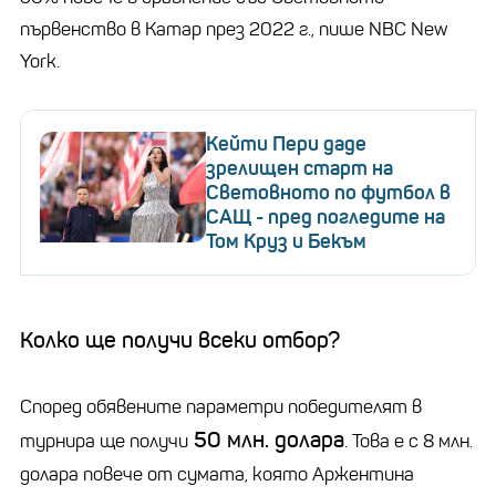
първенство в Катар през 2022 г., пише NBC New
York.
Кейти Пери даде
зрелищен старт на
Световното по футбол в
САЩ - пред погледите на
Том Круз и Бекъм
Колко ще получи всеки отбор?
Според обявените параметри победителят в
50 млн. долара
турнира ще получи
. Това е с 8 млн.
долара повече от сумата, която Аржентина