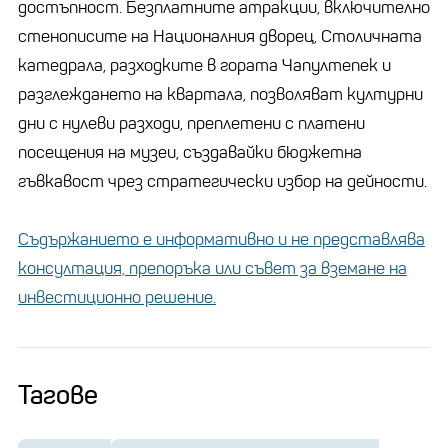
достъпност. Безплатните атракции, включително
стенописите на Националния дворец, Столичната
катедрала, разходките в гората Чапултепек и
разглеждането на квартала, позволяват културни
дни с нулеви разходи, преплетени с платени
посещения на музеи, създавайки бюджетна
гъвкавост чрез стратегически избор на дейности.
Съдържанието е информативно и не представлява
консултация, препоръка или съвет за вземане на
инвестиционно решение.
Тагове