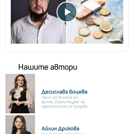
Нашите автори
Десислава Боцева
Част от вилата от
филма „Casino Royale“ на
езерото Комо се продава
Айлин Дрикова