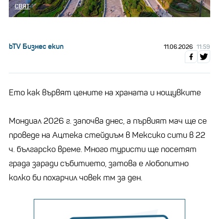
СВЯТ
bTV Бизнес екип
11.06.2026
11:59
Ето как вървят цените на храната и нощувките
Мондиал 2026 г. започва днес, а първият мач ще се
проведе на Ацтека стейдиъм в Мексико сити в 22
ч. българско време. Много туристи ще посетят
града заради събитието, затова е любопитно
колко би похарчил човек тм за ден.