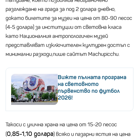
пътуване, което позволява неограничено
разглеждане на града за под 2 долара дневно,
докато билетите за музеи на цена от 80-90 песос
(4-5 долара) за институции от световна класа
като Националния антропологичен музей
представляват изключителен културен достъп с
минимални разходи,пише сайтът Machupicchu.
Вижте пълната програма
на световното
първенство по футбол
2026!
Такоси с улична храна на цена от 15-20 песос
0,85-1,10 долара
(
) всяко и пазарни ястия на цена