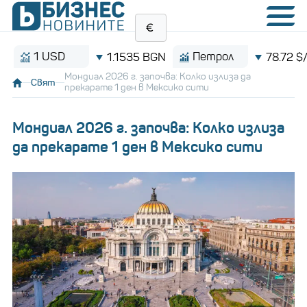
1 USD
Петрол
1.1535 BGN
78.72 $/баре
Мондиал 2026 г. започва: Колко излиза да
Свят
прекарате 1 ден в Мексико сити
Мондиал 2026 г. започва: Колко излиза
да прекарате 1 ден в Мексико сити