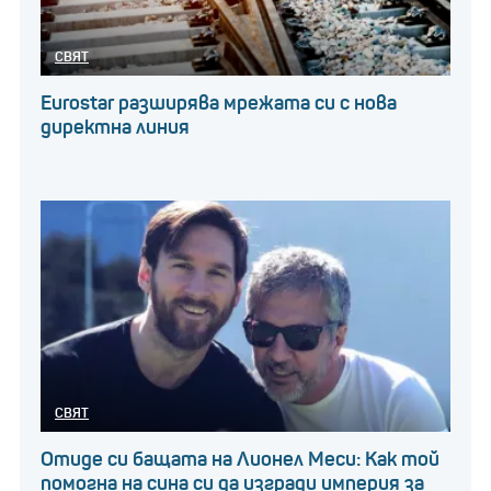
СВЯТ
Eurostar разширява мрежата си с нова
директна линия
СВЯТ
Отиде си бащата на Лионел Меси: Как той
помогна на сина си да изгради империя за