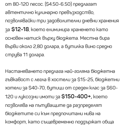
от 80-120 песос. ($4.50-6.50) предлагат
автентично кулинарно превъзходство,
позволявайки три задоволителни дневни хранения
$12-18
за
, което елиминира храненето като
основен натиск върху бюджета. Местна бира
върви около 2,80 долара, а бутилка вино средно
струва 11 долара.
Настаняването предлага най-голяма бюджетна
гъвкавост с легла в хостели за $15-25, бюджетни
хотели за $40-70, бутици от среден клас за $60-
$150-400+,
120 и луксозни имоти за
което
позволява на пътуващите да разпределят
бюджетите си към предпочитани нива на
комфорт, като същевременно поддържат обща