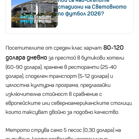
стадиони на Световното
по футбол 2026?
80-120
Посетителите от среден клас харчат
долара дневно
за престой в бутикови хотели
(60-90 долара), хранене в ресторанти (25-40
долара), споделен транспорт (5-12 долара) и
цялостна културна програма, предлагайки
изключителна стойност в сравнение с
европейските или северноамериканските столици,
които таксуват двойно за подобно качество.
Метрото струва само 5 песос (0,30 долара) на