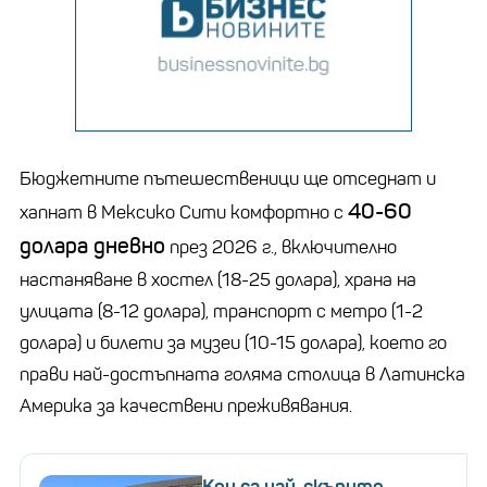
Бюджетните пътешественици ще отседнат и
40-60
хапнат в Мексико Сити комфортно с
долара дневно
през 2026 г., включително
настаняване в хостел (18-25 долара), храна на
улицата (8-12 долара), транспорт с метро (1-2
долара) и билети за музеи (10-15 долара), което го
прави най-достъпната голяма столица в Латинска
Америка за качествени преживявания.
Кои са най-скъпите