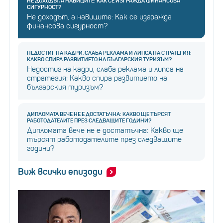
НЕ ДОХОДЪТ, А НАВИЦИТЕ: КАК СЕ ИЗГРАЖДА ФИНАНСОВА
СИГУРНОСТ?
Не доходът, а навиците: Как се изгражда
финансова сигурност?
НЕДОСТИГ НА КАДРИ, СЛАБА РЕКЛАМА И ЛИПСА НА СТРАТЕГИЯ:
КАКВО СПИРА РАЗВИТИЕТО НА БЪЛГАРСКИЯ ТУРИЗЪМ?
Недостиг на кадри, слаба реклама и липса на
стратегия: Какво спира развитието на
българския туризъм?
ДИПЛОМАТА ВЕЧЕ НЕ Е ДОСТАТЪЧНА: КАКВО ЩЕ ТЪРСЯТ
РАБОТОДАТЕЛИТЕ ПРЕЗ СЛЕДВАЩИТЕ ГОДИНИ?
Дипломата вече не е достатъчна: Какво ще
търсят работодателите през следващите
години?
Виж всички епизоди