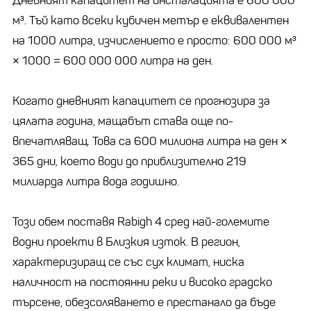
Дневният капацитет на инсталацията е 600 000
м³. Тъй като всеки кубичен метър е еквивалентен
на 1000 литра, изчислението е просто: 600 000 м³
× 1000 = 600 000 000 литра на ден.
Когато дневният капацитет се прогнозира за
цялата година, мащабът става още по-
впечатляващ. Това са 600 милиона литра на ден ×
365 дни, което води до приблизително 219
милиарда литра вода годишно.
Този обем поставя Rabigh 4 сред най-големите
водни проекти в Близкия изток. В регион,
характеризиращ се със сух климат, ниска
наличност на постоянни реки и високо градско
търсене, обезсоляването е престанало да бъде