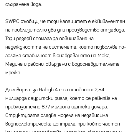
съхранена вода.
SWPC съобщи, че този капацитет е еквивалентен
на приблизително два дни производство от завода.
Този резерв спомага за повишаване на
надеждността на системата, което позволява по-
голяма стабилност в снабдяването на Мека,
Медина и райони, свързани с водоснабдителната
мрежа.
Договорът за Rabigh 4 е на стойност 2,54
милиарда саудитски риала, което се равнява на
приблизително 677 милиона щатски долара.
Структурата следва модела на независима
водноелектрическа централа, при който частен