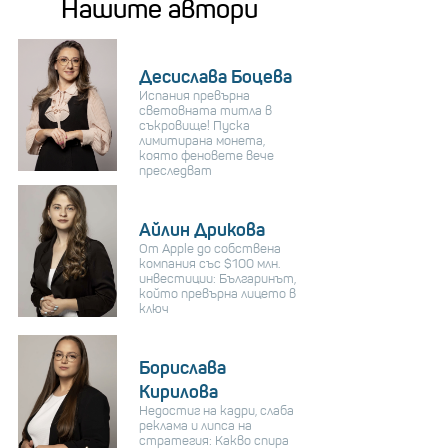
Нашите автори
Десислава Боцева
Испания превърна
световната титла в
съкровище! Пуска
лимитирана монета,
която феновете вече
преследват
Айлин Дрикова
От Apple до собствена
компания със $100 млн.
инвестиции: Българинът,
който превърна лицето в
ключ
Борислава
Кирилова
Недостиг на кадри, слаба
реклама и липса на
стратегия: Какво спира