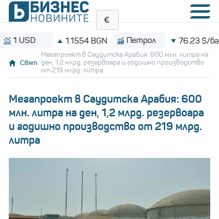
USD
Петрол
1.1554 BGN
76.23 $/барел
Мегапроект в Саудитска Арабия: 600 млн. литра на
Свят
ден, 1,2 млрд. резервоара и годишно производство
от 219 млрд. литра
Мегапроект в Саудитска Арабия: 600
млн. литра на ден, 1,2 млрд. резервоара
и годишно производство от 219 млрд.
литра