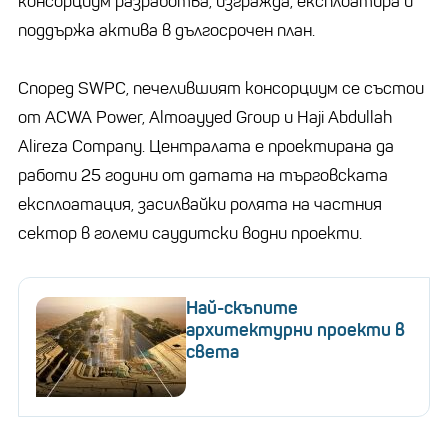
консорциум разработва, изгражда, експлоатира и
поддържа актива в дългосрочен план.
Според SWPC, печелившият консорциум се състои
от ACWA Power, Almoayyed Group и Haji Abdullah
Alireza Company. Централата е проектирана да
работи 25 години от датата на търговската
експлоатация, засилвайки ролята на частния
сектор в големи саудитски водни проекти.
Най-скъпите
архитектурни проекти в
света