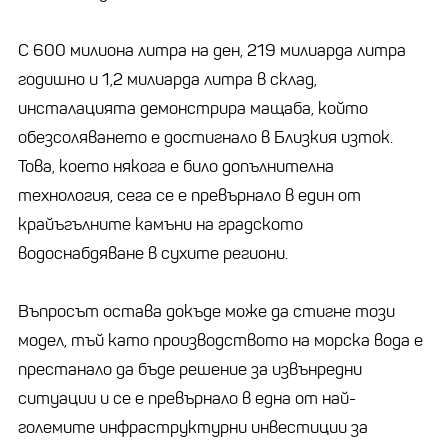
С 600 милиона литра на ден, 219 милиарда литра
годишно и 1,2 милиарда литра в склад,
инсталацията демонстрира мащаба, който
обезсоляването е достигнало в Близкия изток.
Това, което някога е било допълнителна
технология, сега се е превърнало в един от
крайъгълните камъни на градското
водоснабдяване в сухите региони.
Въпросът остава докъде може да стигне този
модел, тъй като производството на морска вода е
престанало да бъде решение за извънредни
ситуации и се е превърнало в една от най-
големите инфраструктурни инвестиции за