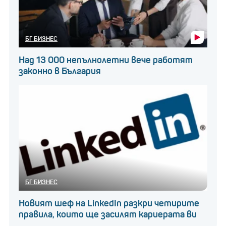
БГ БИЗНЕС
Над 13 000 непълнолетни вече работят
законно в България
БГ БИЗНЕС
Новият шеф на LinkedIn разкри четирите
правила, които ще засилят кариерата ви