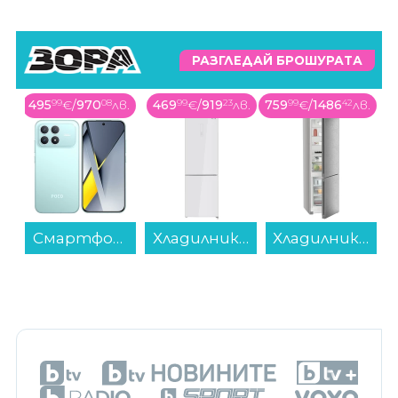
РАЗГЛЕДАЙ БРОШУРАТА
495
99
€
/
970
08
лв.
469
99
€
/
919
23
лв.
759
99
€
/
1486
42
лв.
Смартфон POCO F8 PRO 256/12 BLUE , 12 GB, 256 GB...
Хладилник с фризер Finlux FBN340W GLASS , 322 l, E , No Frost , Бяло стъкло...
Хладилник с фризер Liebherr KGNsd 52Vc03 , 330 l, C , No Frost , Инокс...