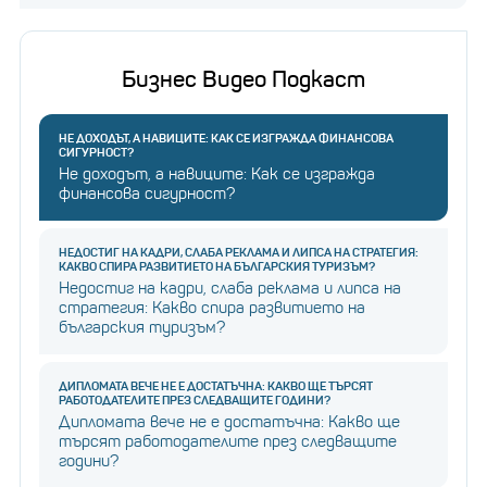
Бизнес Видео Подкаст
НЕ ДОХОДЪТ, А НАВИЦИТЕ: КАК СЕ ИЗГРАЖДА ФИНАНСОВА
СИГУРНОСТ?
Не доходът, а навиците: Как се изгражда
финансова сигурност?
НЕДОСТИГ НА КАДРИ, СЛАБА РЕКЛАМА И ЛИПСА НА СТРАТЕГИЯ:
КАКВО СПИРА РАЗВИТИЕТО НА БЪЛГАРСКИЯ ТУРИЗЪМ?
Недостиг на кадри, слаба реклама и липса на
стратегия: Какво спира развитието на
българския туризъм?
ДИПЛОМАТА ВЕЧЕ НЕ Е ДОСТАТЪЧНА: КАКВО ЩЕ ТЪРСЯТ
РАБОТОДАТЕЛИТЕ ПРЕЗ СЛЕДВАЩИТЕ ГОДИНИ?
Дипломата вече не е достатъчна: Какво ще
търсят работодателите през следващите
години?