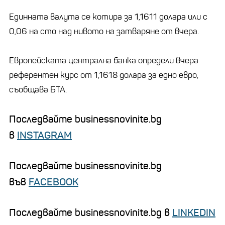
Единната валута се котира за 1,1611 долара или с
0,06 на сто над нивото на затваряне от вчера.
Европейската централна банка определи вчера
референтен курс от 1,1618 долара за едно евро,
съобщава БТА.
Последвайте businessnovinite.bg
в
INSTAGRAM
Последвайте businessnovinite.bg
във
FACEBOOK
Последвайте businessnovinite.bg в
LINKEDIN