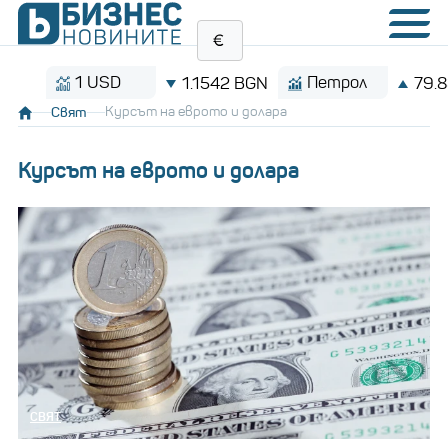
1 USD
Петрол
1.1542 BGN
79.83 $/
Свят
Курсът на еврото и долара
Курсът на еврото и долара
СВЯТ