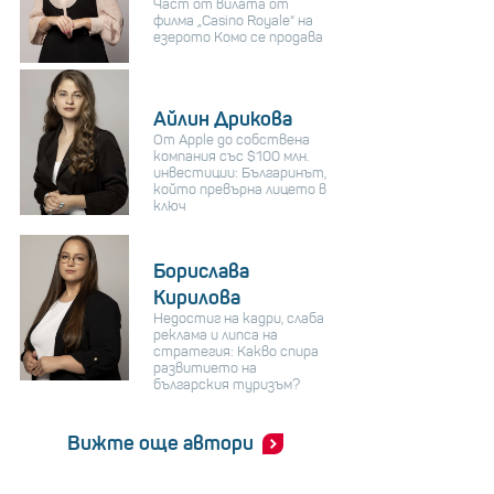
Част от вилата от
филма „Casino Royale“ на
езерото Комо се продава
Айлин Дрикова
От Apple до собствена
компания със $100 млн.
инвестиции: Българинът,
който превърна лицето в
ключ
Борислава
Кирилова
Недостиг на кадри, слаба
реклама и липса на
стратегия: Какво спира
развитието на
българския туризъм?
Вижте още автори