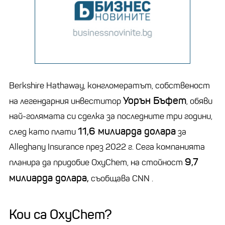
Berkshire Hathaway, конгломератът, собственост
Уорън Бъфет
на легендарния инвеститор
, обяви
най-голямата си сделка за последните три години,
11,6 милиарда долара
след като плати
за
Alleghany Insurance през 2022 г. Сега компанията
9,7
планира да придобие OxyChem, на стойност
милиарда долара,
съобщава CNN .
Кои са OxyChem?