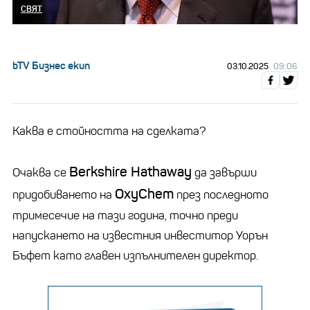
СВЯТ
bTV Бизнес екип
03.10.2025
09:06
Каква е стойността на сделката?
Berkshire Hathaway
Очаква се
да завърши
OxyChem
придобиването на
през последното
тримесечие на тази година, точно преди
напускането на известния инвеститор Уорън
Бъфет като главен изпълнителен директор.