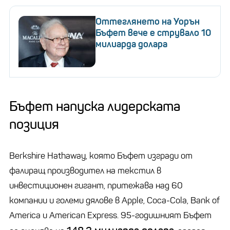
Оттеглянето на Уорън
Бъфет вече е струвало 10
милиарда долара
Бъфет напуска лидерската
позиция
Berkshire Hathaway, която Бъфет изгради от
фалиращ производител на текстил в
инвестиционен гигант, притежава над 60
компании и големи дялове в Apple, Coca-Cola, Bank of
America и American Express. 95-годишният Бъфет