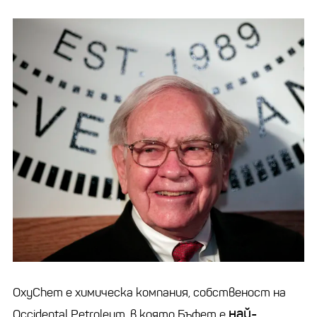
OxyChem е химическа компания, собственост на
най-
Occidental Petroleum, в която Бъфет е