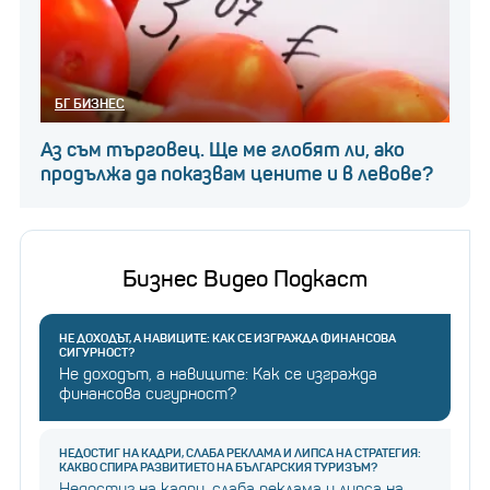
БГ БИЗНЕС
Аз съм търговец. Ще ме глобят ли, ако
продължа да показвам цените и в левове?
Бизнес Видео Подкаст
НЕ ДОХОДЪТ, А НАВИЦИТЕ: КАК СЕ ИЗГРАЖДА ФИНАНСОВА
СИГУРНОСТ?
Не доходът, а навиците: Как се изгражда
финансова сигурност?
НЕДОСТИГ НА КАДРИ, СЛАБА РЕКЛАМА И ЛИПСА НА СТРАТЕГИЯ:
КАКВО СПИРА РАЗВИТИЕТО НА БЪЛГАРСКИЯ ТУРИЗЪМ?
Недостиг на кадри, слаба реклама и липса на