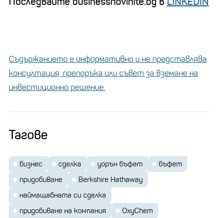
Последвайте businessnovinite.bg в
LINKEDIN
Съдържанието е информативно и не представлява
консултация, препоръка или съвет за вземане на
инвестиционно решение.
Тагове
бизнес
сделка
уорън бъфет
бъфет
придобиване
Berkshire Hathaway
наймащабната си сделка
придобиване на компания
OxyChem