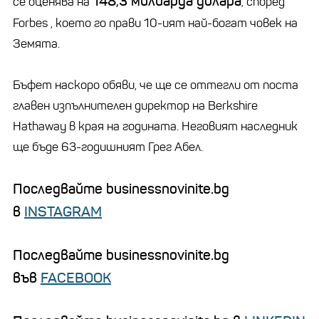
148,3 милиарда долара
се оценява на
, според
Forbes , което го прави 10-ият най-богат човек на
Земята.
Бъфет наскоро обяви, че ще се оттегли от поста
главен изпълнителен директор на Berkshire
Hathaway в края на годината. Неговият наследник
ще бъде 63-годишният Грег Абел.
Последвайте businessnovinite.bg
в
INSTAGRAM
Последвайте businessnovinite.bg
във
FACEBOOK