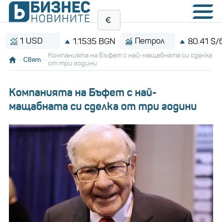
 USD
Петрол
1.1535 BGN
80.41 $/барел
Компанията на Бъфет с най-мащабната си сделка
Свят
от три години
Компанията на Бъфет с най-
мащабната си сделка от три години