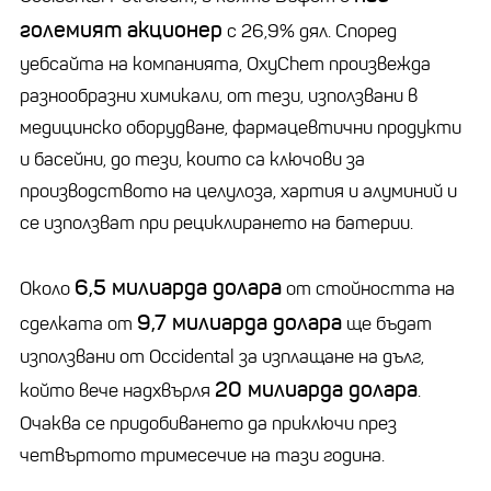
големият акционер
с 26,9% дял. Според
уебсайта на компанията, OxyChem произвежда
разнообразни химикали, от тези, използвани в
медицинско оборудване, фармацевтични продукти
и басейни, до тези, които са ключови за
производството на целулоза, хартия и алуминий и
се използват при рециклирането на батерии.
6,5 милиарда долара
Около
от стойността на
9,7 милиарда долара
сделката от
ще бъдат
използвани от Occidental за изплащане на дълг,
20 милиарда долара
който вече надхвърля
.
Очаква се придобиването да приключи през
четвъртото тримесечие на тази година.