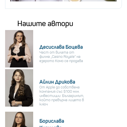
Нашите автори
Десислава Боцева
Част от вилата от
филма „Casino Royale“ на
езерото Комо се продава
Айлин Дрикова
От Apple до собствена
компания със $100 млн.
инвестиции: Българинът,
който превърна лицето в
ключ
Борислава