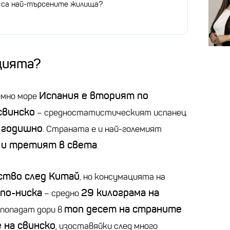
 са най-търсените жилища?
ацията?
Испания е вторият по
емно море
свинско
– средностатистическият испанец
 годишно
. Страната е и най-големият
 и третият в света
.
ство след Китай
, но консумацията на
по-ниска
29 килограма на
– средно
топ десет на страните
 попадат дори в
 на свинско
, изоставяйки след много