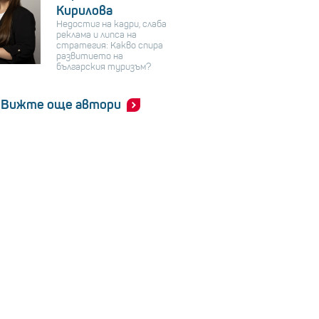
Кирилова
Недостиг на кадри, слаба
реклама и липса на
стратегия: Какво спира
развитието на
българския туризъм?
Вижте още автори