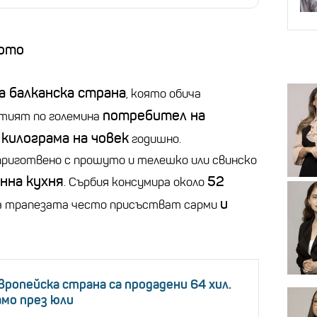
кото
 балканска страна
, която обича
потребител на
тият по големина
 килограма на човек
годишно.
 приготвено с прошуто и телешко или свинско
нна кухня
52
. Сърбия консумира около
и
а трапезата често присъстват сарми
вропейска страна са продадени 64 хил.
мо през юли