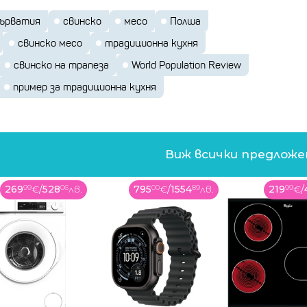
ърватия
свинско
месо
Полша
свинско месо
традиционна кухня
свинско на трапеза
World Population Review
пример за традиционна кухня
Виж всички предлож
795
00
€
/
1554
89
лв.
219
99
€
/
430
27
лв.
14
99