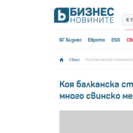
Е
БГ Бизнес
Еврото
ESG
Св
Свят
Коя балканска страна к
Коя балканска ст
много свинско м