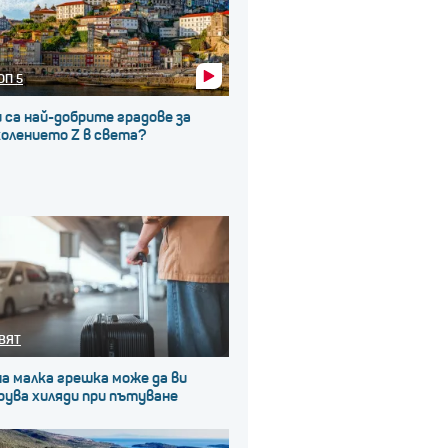
ОП 5
 са най-добрите градове за
колението Z в света?
ВЯТ
а малка грешка може да ви
рува хиляди при пътуване