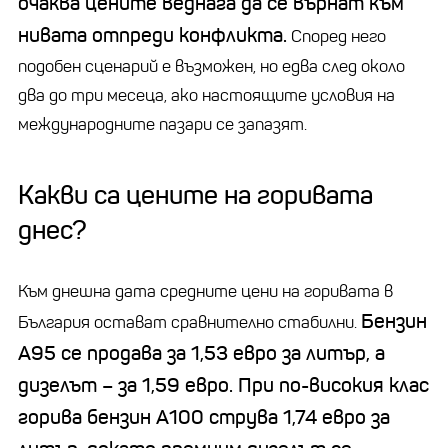
очаква цените веднага да се върнат към
нивата отпреди конфликта.
Според него
подобен сценарий е възможен, но едва след около
два до три месеца, ако настоящите условия на
международните пазари се запазят.
Какви са цените на горивата
днес?
Към днешна дата средните цени на горивата в
Бензин
България остават сравнително стабилни.
А95 се продава за 1,53 евро за литър, а
дизелът – за 1,59 евро. При по-високия клас
горива бензин А100 струва 1,74 евро за