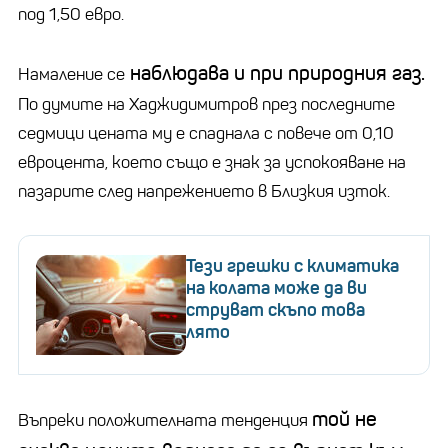
под 1,50 евро.
наблюдава и при природния газ.
Намаление се
По думите на Хаджидимитров през последните
седмици цената му е спаднала с повече от 0,10
евроцента, което също е знак за успокояване на
пазарите след напрежението в Близкия изток.
Тези грешки с климатика
на колата може да ви
струват скъпо това
лято
той не
Въпреки положителната тенденция