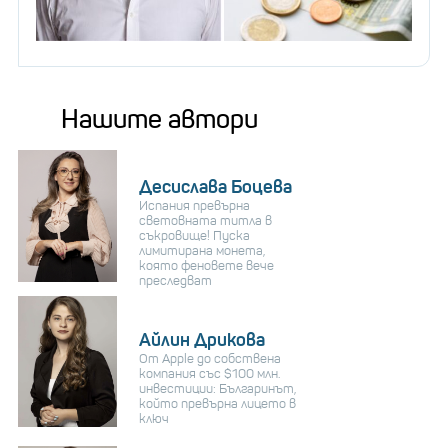
Нашите автори
Десислава Боцева
Испания превърна
световната титла в
съкровище! Пуска
лимитирана монета,
която феновете вече
преследват
Айлин Дрикова
От Apple до собствена
компания със $100 млн.
инвестиции: Българинът,
който превърна лицето в
ключ