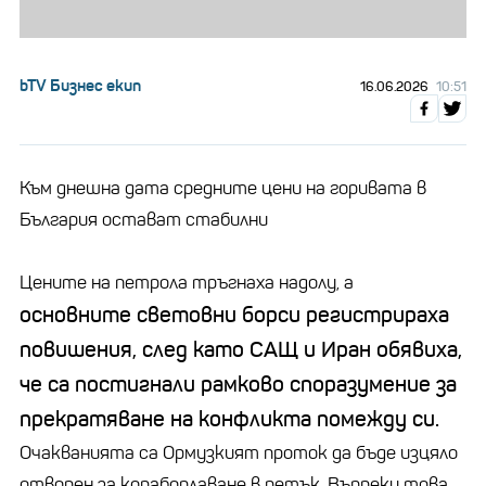
bTV Бизнес екип
16.06.2026
10:51
Към днешна дата средните цени на горивата в
България остават стабилни
Цените на петрола тръгнаха надолу, а
основните световни борси регистрираха
повишения, след като САЩ и Иран обявиха,
че са постигнали рамково споразумение за
прекратяване на конфликта помежду си.
Очакванията са Ормузкият проток да бъде изцяло
отворен за корабоплаване в петък. Въпреки това