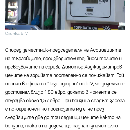
Снимка: bTV
Според заместник-председателя на Асоциацията
на търговците, производителите, вносителите и
превозвачите на горива Димитър Хаджидимитров
цените на горивата постепенно се понижават. Той
посочи в ефира на "Тази сутрин" по bTV, че дизелът е
достигнал близо 1,80 евро, докато в момента се
търгува около 1,57 евро. При бензина спадът засега
е по-ограничен, но прогнозата му е, че през
следващите две до три седмици цените както на
бензина, така и на дизела ще паднат значително