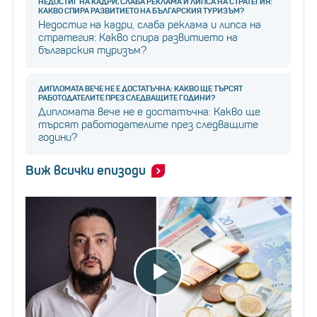
НЕДОСТИГ НА КАДРИ, СЛАБА РЕКЛАМА И ЛИПСА НА СТРАТЕГИЯ:
КАКВО СПИРА РАЗВИТИЕТО НА БЪЛГАРСКИЯ ТУРИЗЪМ?
Недостиг на кадри, слаба реклама и липса на
стратегия: Какво спира развитието на
българския туризъм?
ДИПЛОМАТА ВЕЧЕ НЕ Е ДОСТАТЪЧНА: КАКВО ЩЕ ТЪРСЯТ
РАБОТОДАТЕЛИТЕ ПРЕЗ СЛЕДВАЩИТЕ ГОДИНИ?
Дипломата вече не е достатъчна: Какво ще
търсят работодателите през следващите
години?
Виж всички епизоди