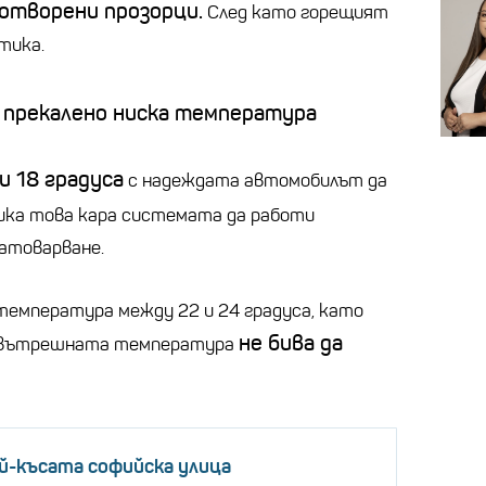
 отворени прозорци.
След като горещият
тика.
 прекалено ниска температура
и 18 градуса
с надеждата автомобилът да
тика това кара системата да работи
атоварване.
емпература между 22 и 24 градуса, като
не бива да
и вътрешната температура
ай-късата софийска улица