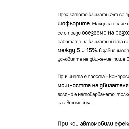
През лятото климатикът се 
шофьорите.
Малцина обаче с
осезаемо на разхо
се отрази
работата на климатичната си
между 5 и 15%,
в зависимос
условията на движение, пише Biz
Причината е проста - компрес
мощността на двигателя
голямо е натоварването, толк
на автомобила.
При кои автомобили ефек