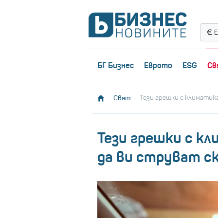
Е
БГ Бизнес
Еврото
ESG
Св
Свят
Тези грешки с климатик
Тези грешки с к
да ви струват с