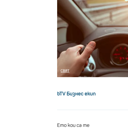
СВЯТ
bTV Бизнес екип
Ето кои са те