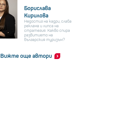
Борислава
Кирилова
Недостиг на кадри, слаба
реклама и липса на
стратегия: Какво спира
развитието на
българския туризъм?
Вижте още автори