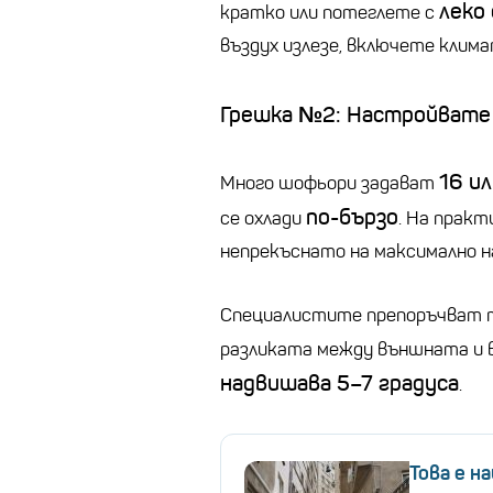
леко
кратко или потеглете с
въздух излезе, включете клима
Грешка №2: Настройвате
16 ил
Много шофьори задават
по-бързо
се охлади
. На прак
непрекъснато на максимално н
Специалистите препоръчват т
разликата между външната 
надвишава 5–7 градуса
.
Това е н