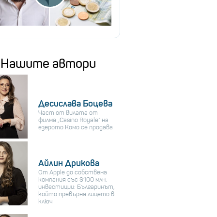
Нашите автори
Десислава Боцева
Част от вилата от
филма „Casino Royale“ на
езерото Комо се продава
Айлин Дрикова
От Apple до собствена
компания със $100 млн.
инвестиции: Българинът,
който превърна лицето в
ключ