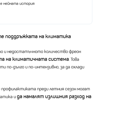
 е нейната история
те поддръжката на климатика
о и недостатъчното количество фреон
а на климатичната система
. Това
ти по-дълго и по-интензивно, за да охлади
и профилактиката преди летния сезон могат
да намалят излишния разход на
матика и