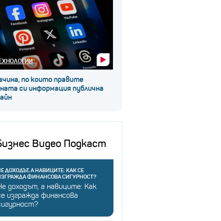
ЕХНОЛОГИИ
ачина, по които правите
чната си информация публична
лайн
Бизнес Видео Подкаст
Е ДОХОДЪТ, А НАВИЦИТЕ: КАК СЕ
ИЗГРАЖДА ФИНАНСОВА СИГУРНОСТ?
Не доходът, а навиците: Как
се изгражда финансова
сигурност?