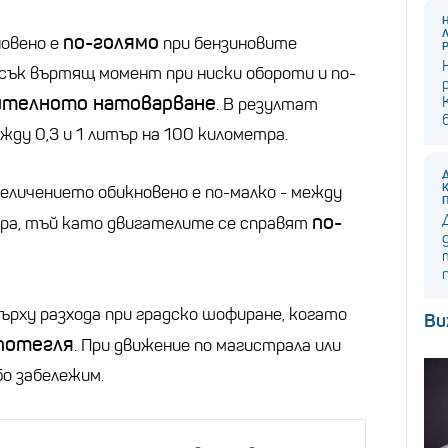
по-голямо
новено е
при бензиновите
исък въртящ момент при ниски обороти и по-
ителното натоварване
. В резултат
жду 0,3 и 1 литър на 100 километра.
еличението обикновено е по-малко - между
по-
етра, тъй като двигателите се справят
ърху разхода при градско шофиране, когато
Ви
 потегля
. При движение по магистрала или
бо забележим.