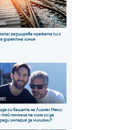
ВЯТ
ostar разширява мрежата си с
а директна линия
ВЯТ
иде си бащата на Лионел Меси:
 той помогна на сина си да
ради империя за милиони?