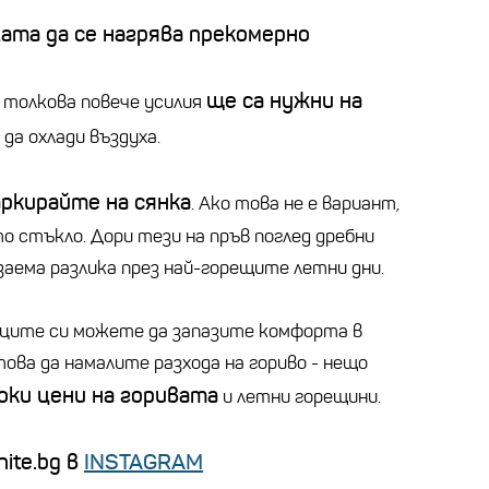
ата да се нагрява прекомерно
ще са нужни на
, толкова повече усилия
а да охлади въздуха.
аркирайте на сянка
. Ако това не е вариант,
о стъкло. Дори тези на пръв поглед дребни
заема разлика през най-горещите летни дни.
виците си можете да запазите комфорта в
ова да намалите разхода на гориво - нещо
оки цени на горивата
и летни горещини.
ite.bg в
INSTAGRAM