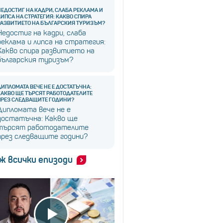
НЕДОСТИГ НА КАДРИ, СЛАБА РЕКЛАМА И
ЛИПСА НА СТРАТЕГИЯ: КАКВО СПИРА
РАЗВИТИЕТО НА БЪЛГАРСКИЯ ТУРИЗЪМ?
Недостиг на кадри, слаба
реклама и липса на стратегия:
Какво спира развитието на
българския туризъм?
ДИПЛОМАТА ВЕЧЕ НЕ Е ДОСТАТЪЧНА:
КАКВО ЩЕ ТЪРСЯТ РАБОТОДАТЕЛИТЕ
ПРЕЗ СЛЕДВАЩИТЕ ГОДИНИ?
Дипломата вече не е
достатъчна: Какво ще
търсят работодателите
през следващите години?
ж всички епизоди