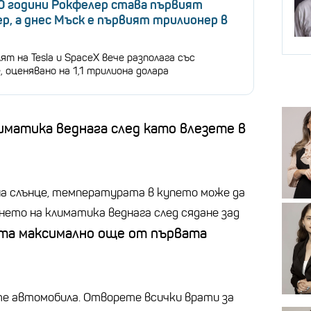
0 години Рокфелер става първият
р, а днес Мъск е първият трилионер в
т на Tesla и SpaceX вече разполага със
 оценявано на 1,1 трилиона долара
иматика веднага след като влезете в
а слънце, температурата в купето може да
нето на климатика веднага след сядане зад
та максимално още от първата
те автомобила. Отворете всички врати за