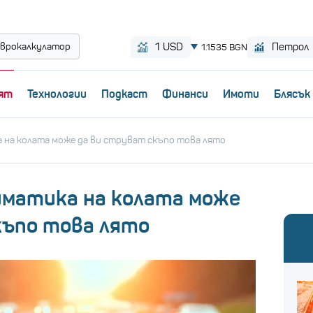
врокалкулатор
ят
Технологии
Пoдкаст
Финанси
Имоти
Блясък
а на колата може да ви струват скъпо това лято
лиматика на колата може
къпо това лято