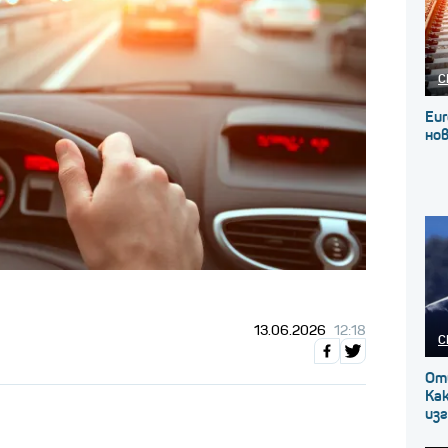
С
Eur
нов
13.06.2026
12:18
С
От
Как
изг