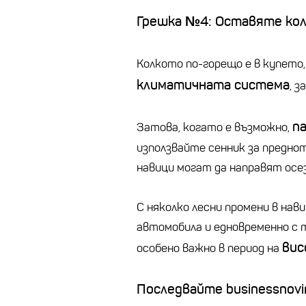
Грешка №4: Оставяте кол
Колкото по-горещо е в купето
климатичната система
, з
п
Затова, когато е възможно,
използвайте сенник за преднот
навици могат да направят осе
С няколко лесни промени в на
автомобила и едновременно с т
вис
особено важно в период на
Последвайте businessnovin