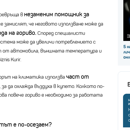
незаменим помощник за
превръща в
е замислят, че неговото използване може да
да на гориво.
Според специалисти
Т
стема може да увеличи потреблението с
5 н
т от автомобила, външната температура и
ли
он
nis Kurir.
част от
орът на климатика използва
, за да охлажда въздуха в купето. Колкото по-
ова повече гориво е необходимо за работата
Н
тът е по-осезаем?