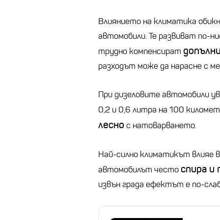
Влиянието на климатика обик
автомобили. Те развиват по-н
допълн
трудно компенсират
разходът може да нарасне с ме
При дизеловите автомобили ув
0,2 и 0,6 литра на 100 килом
лесно
с натоварването.
Най-силно климатикът влияе в
спира и
автомобилът често
извън града ефектът е по-сла