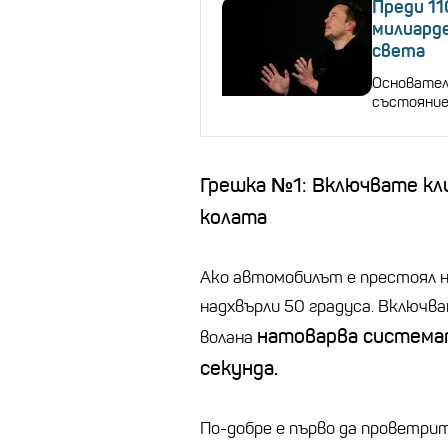
Преди 11
милиарде
света
Основателя
състояние,
Грешка №1: Включвате кл
колата
Ако автомобилът е престоял н
надхвърли 50 градуса. Включва
натоварва система
волана
секунда.
По-добре е първо да проветри