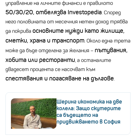
управление на личните финанси е правилото
50/30/20, отбелязва Investopedia
. Според
него половината от месечния нетен доход трябва
основните нужди като жилище,
да покрива
сметки, храна и транспорт
. Около една трета
пътувания,
може да бъде отделена за желания –
хобита или ресторанти
, а останалите
двадесет процента се насочват към
спестявания и погасяване на дългове
.
Шеринг икономика на две
колела: Защо скутерите
са бъдещето на
придвижването в София