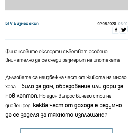
bTV Бизнес екип
02.08.2025
06:10
Финансовите експерти съветват особено
внимателно да се следи размерът на ипотеката
Дълговете са неизбежна част от живота на много
било за дом, образование или дори за
хора –
нов лаптоп
. Но един въпрос винаги стои на
каква част от дохода е разумно
дневен ред:
да се заделя за тяхното изплащане
?