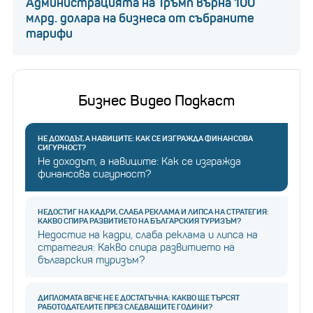
Администрацията на Тръмп върна 100
млрд. долара на бизнеса от събраните
тарифи
Бизнес Видео Подкаст
НЕ ДОХОДЪТ, А НАВИЦИТЕ: КАК СЕ ИЗГРАЖДА ФИНАНСОВА
СИГУРНОСТ?
Не доходът, а навиците: Как се изгражда
финансова сигурност?
НЕДОСТИГ НА КАДРИ, СЛАБА РЕКЛАМА И ЛИПСА НА СТРАТЕГИЯ:
КАКВО СПИРА РАЗВИТИЕТО НА БЪЛГАРСКИЯ ТУРИЗЪМ?
Недостиг на кадри, слаба реклама и липса на
стратегия: Какво спира развитието на
българския туризъм?
ДИПЛОМАТА ВЕЧЕ НЕ Е ДОСТАТЪЧНА: КАКВО ЩЕ ТЪРСЯТ
РАБОТОДАТЕЛИТЕ ПРЕЗ СЛЕДВАЩИТЕ ГОДИНИ?