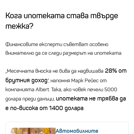
Кога ипотеката става твърде
тежка?
Финансовите експерти съветват особено
внимателно да се следи размерът на ипотеката.
28% от
„Месечната вноска не бива да надвишава
брутния доход
“, напомня Марк Рейес от
компанията Albert. Така, ако човек печели 5000
ипотеката не трябва да
долара преди данъци,
е по-висока от 1400 долара
.
Автомобилните