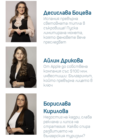
Десислава Боцева
Испания превърна
световната титла в
съкровище! Пуска
лимитирана монета,
която феновете вече
преследват
Айлин Дрикова
От Apple до собствена
компания със $100 млн.
инвестиции: Българинът,
който превърна лицето в
ключ
Борислава
Кирилова
Недостиг на кадри, слаба
реклама и липса на
стратегия: Какво спира
развитието на
българския туризъм?