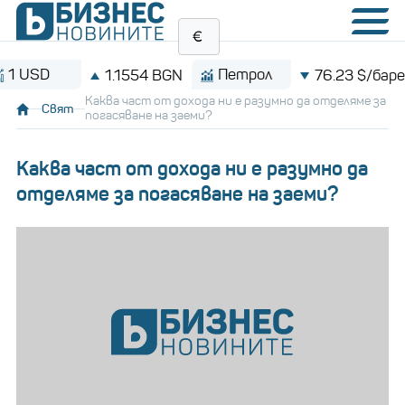
D
Петрол
1.1554 BGN
76.23 $/барел
Каква част от дохода ни е разумно да отделяме за
Свят
погасяване на заеми?
Каква част от дохода ни е разумно да
отделяме за погасяване на заеми?