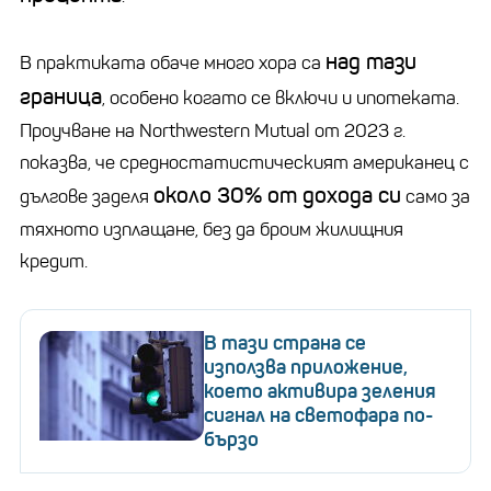
над тази
В практиката обаче много хора са
граница
, особено когато се включи и ипотеката.
Проучване на Northwestern Mutual от 2023 г.
показва, че средностатистическият американец с
около 30% от дохода си
дългове заделя
само за
тяхното изплащане, без да броим жилищния
кредит.
В тази страна се
използва приложение,
което активира зеления
сигнал на светофара по-
бързо