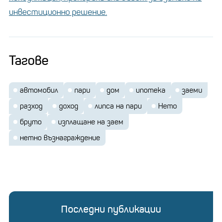
инвестиционно решение.
Тагове
автомобил
пари
дом
ипотека
заеми
разход
доход
липса на пари
Нето
бруто
изплащане на заем
нетно възнаграждение
Последни публикации