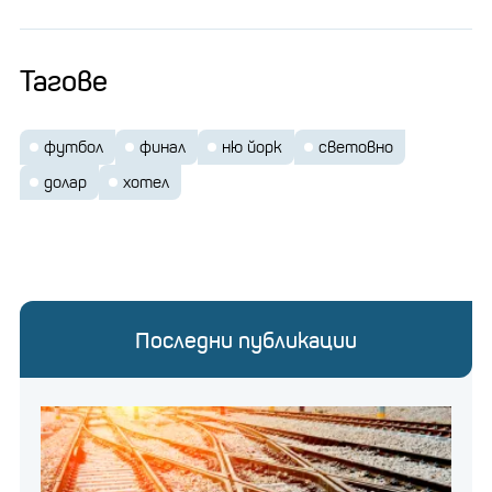
Тагове
футбол
финал
ню йорк
световно
долар
хотел
Последни публикации