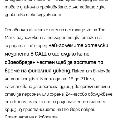
това е уникално преживяване, съчетаващо лукс,
удобство и ексклузивност.
Основният акцент е именно пентхаусът на The
Mark, разположен на последните два етажа на
най-големите хотелски
сградата. Той е сред
мезонети в САЩ и ще служи като
своеобразен частен щаб за гостите по
време на финалния уикенд
. Пакетът включва
четири нощувки в периода от 16 до 21 юли,
настаняване за шестима души, две допълнителни
стаи за персонал или охрана, 24-часово обслужване
от иконом, масажист на разположение и частен
круиз из пристанището на Ню Йорк покрай
Статуята на свободата.