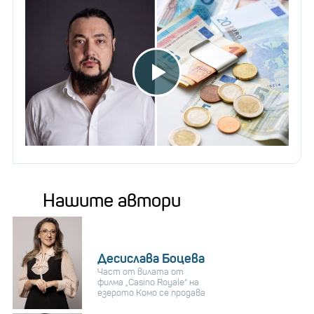
Нашите автори
Десислава Боцева
Част от вилата от
филма „Casino Royale“ на
езерото Комо се продава