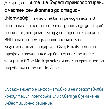
ите ще бъдат транспортирани
Джърси, гост
с частен хеликоптер до стадион
„МетЛайф“.
Там ги очакват премиум места в
централната част на терена, достъп до зони край
игрището, специален вход за стадиона, луксозни
ВИП салони, премиум гостоприемство и
възпоменателни подаръци. След връчването на
трофея и последния съдийски сигнал те ще се
завърнат в The Mark за заключително празненство
над светлините на Ню Йорк.
Съдържанието е информативно и не представлява
консултация, препоръка или съвет за вземане на
инвестиционно решение.