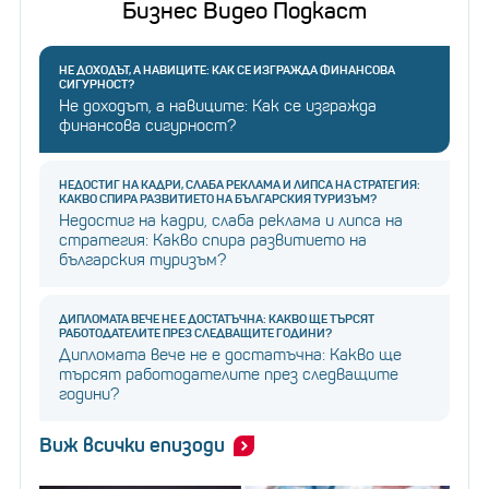
Бизнес Видео Подкаст
НЕ ДОХОДЪТ, А НАВИЦИТЕ: КАК СЕ ИЗГРАЖДА ФИНАНСОВА
СИГУРНОСТ?
Не доходът, а навиците: Как се изгражда
финансова сигурност?
НЕДОСТИГ НА КАДРИ, СЛАБА РЕКЛАМА И ЛИПСА НА СТРАТЕГИЯ:
КАКВО СПИРА РАЗВИТИЕТО НА БЪЛГАРСКИЯ ТУРИЗЪМ?
Недостиг на кадри, слаба реклама и липса на
стратегия: Какво спира развитието на
българския туризъм?
ДИПЛОМАТА ВЕЧЕ НЕ Е ДОСТАТЪЧНА: КАКВО ЩЕ ТЪРСЯТ
РАБОТОДАТЕЛИТЕ ПРЕЗ СЛЕДВАЩИТЕ ГОДИНИ?
Дипломата вече не е достатъчна: Какво ще
търсят работодателите през следващите
години?
Виж всички епизоди