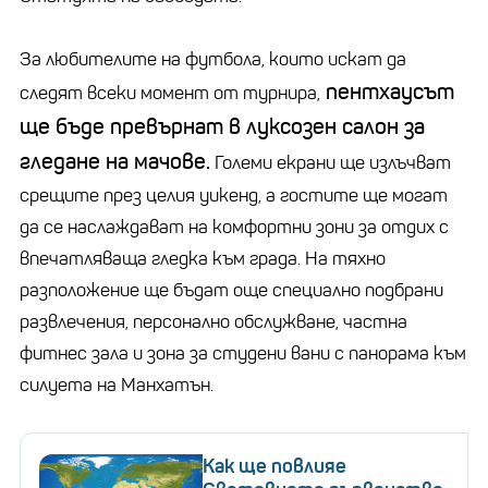
За любителите на футбола, които искат да
пентхаусът
следят всеки момент от турнира,
ще бъде превърнат в луксозен салон за
гледане на мачове.
Големи екрани ще излъчват
срещите през целия уикенд, а гостите ще могат
да се наслаждават на комфортни зони за отдих с
впечатляваща гледка към града. На тяхно
разположение ще бъдат още специално подбрани
развлечения, персонално обслужване, частна
фитнес зала и зона за студени вани с панорама към
силуета на Манхатън.
Как ще повлияе