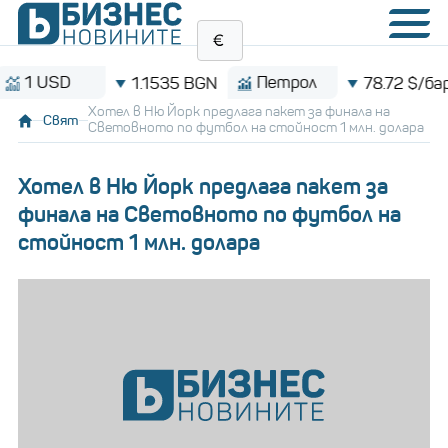
SD
Петрол
1.1535 BGN
78.72 $/барел
Хотел в Ню Йорк предлага пакет за финала на
Свят
Световното по футбол на стойност 1 млн. долара
Хотел в Ню Йорк предлага пакет за
финала на Световното по футбол на
стойност 1 млн. долара