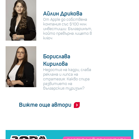
Айлин Дрикова
От Apple до собствена
компания със $100 млн.
инвестиции: Българинът,
който превърна лицето в
ключ
Борислава
Кирилова
Недостиг на кадри, слаба
реклама и липса на
стратегия: Какво спира
развитието на
българския туризъм?
Вижте още автори