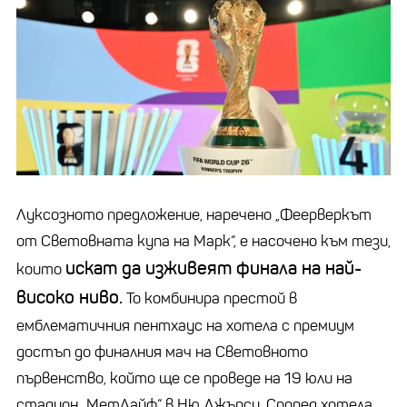
Луксозното предложение, наречено „Феерверкът
от Световната купа на Марк“, е насочено към тези,
искат да изживеят финала на най-
които
високо ниво.
То комбинира престой в
емблематичния пентхаус на хотела с премиум
достъп до финалния мач на Световното
първенство, който ще се проведе на 19 юли на
стадион „МетЛайф“ в Ню Джърси. Според хотела