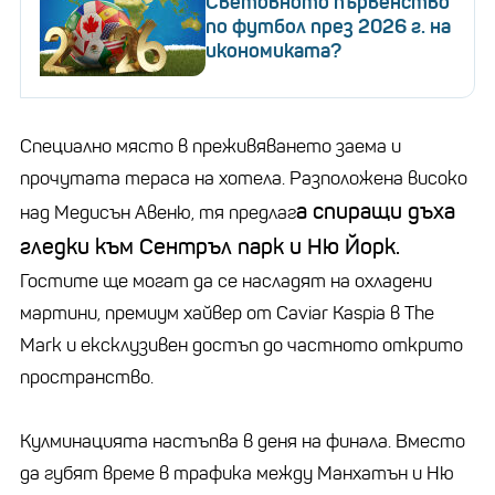
Световното първенство
по футбол през 2026 г. на
икономиката?
Специално място в преживяването заема и
прочутата тераса на хотела. Разположена високо
а спиращи дъха
над Медисън Авеню, тя предлаг
гледки към Сентръл парк и Ню Йорк.
Гостите ще могат да се насладят на охладени
мартини, премиум хайвер от Caviar Kaspia в The
Mark и ексклузивен достъп до частното открито
пространство.
Кулминацията настъпва в деня на финала. Вместо
да губят време в трафика между Манхатън и Ню