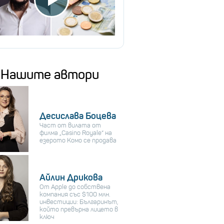
Нашите автори
Десислава Боцева
Част от вилата от
филма „Casino Royale“ на
езерото Комо се продава
Айлин Дрикова
От Apple до собствена
компания със $100 млн.
инвестиции: Българинът,
който превърна лицето в
ключ