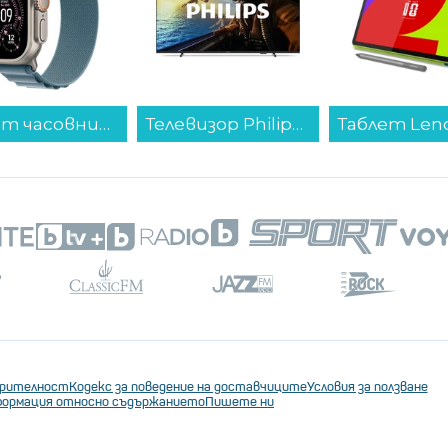
Смарт часовник Apple Watch Ultra 3 49mm Nat/Blue Alpine Loop L mewp4 , 1.98...
Телевизор Philips 50PUS7000/12 , 126 см, 3840x2160 UHD-4K , 50 inch, LED , Smart TV , TITAN OS...
ерителност
Кодекс за поведение на доставчиците
Условия за ползване
ормация относно съдържанието
Пишете ни