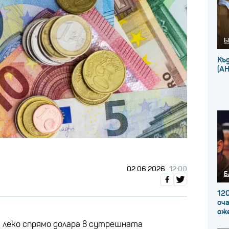
Б
Къ
(А
02.06.2026
12:00
Б
120
оча
ож
 леко спрямо долара в сутрешната