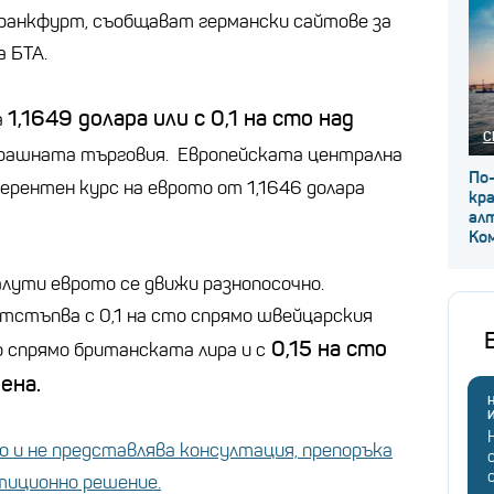
ранкфурт, съобщават германски сайтове за
а БТА.
1,1649 долара или с 0,1 на сто над
а
С
ерашната търговия. Европейската централна
По
ферентен курс на еврото от 1,1646 долара
кр
ал
Ко
лути еврото се движи разнопосочно.
тстъпва с 0,1 на сто спрямо швейцарския
0,15 на сто
то спрямо британската лира и с
йена.
Н
 и не представлява консултация, препоръка
стиционно решение.