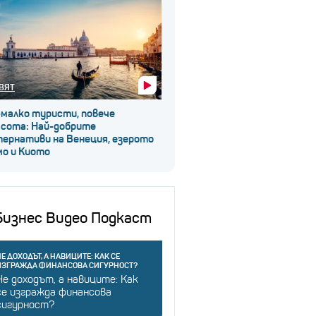
ВЯТ
-малко туристи, повече
асота: Най-добрите
тернативи на Венеция, езерото
мо и Киото
Бизнес Видео Подкаст
Е ДОХОДЪТ, А НАВИЦИТЕ: КАК СЕ
ИЗГРАЖДА ФИНАНСОВА СИГУРНОСТ?
Не доходът, а навиците: Как
се изгражда финансова
сигурност?