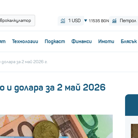
врокалкулатор
ят
Технологии
Пoдкаст
Финанси
Имоти
Блясък
долара за 2 май 2026 г.
 и долара за 2 май 2026