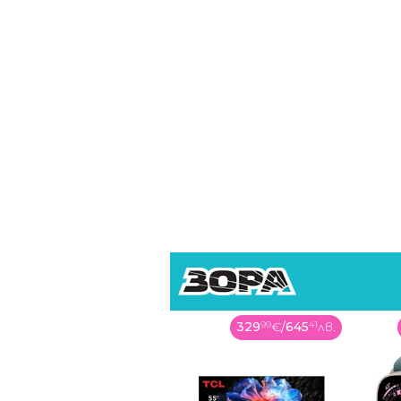
329
99
€
/
645
41
лв.