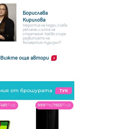
Борислава
Кирилова
Недостиг на кадри, слаба
реклама и липса на
стратегия: Какво спира
развитието на
българския туризъм?
Вижте още автори
ения от брошурата
ТУК
/
481
12
лв.
999
99
€
/
1955
82
лв.
399
99
€
/
782
32
лв.