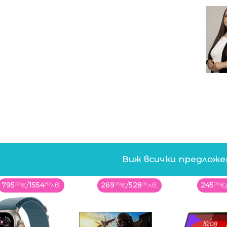
Виж всички предлож
795
00
€
/
1554
89
лв.
269
99
€
/
528
06
лв.
245
99
€