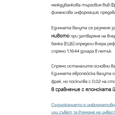
междубанкова търговия във Ф
финансова информация, предав
Единната валута се разменя з
нивото
при затваряне на вч
банка (ЕЦБ) определи вчера ре
спрямо 1,1644 долара в петък.
Спрямо останалите основни ва
Единната европейска валута о
фрак, но поскъпва с 0,02 на с
в сравнение с японската 
Съдържанието е информативно
или съвет за вземане на инве