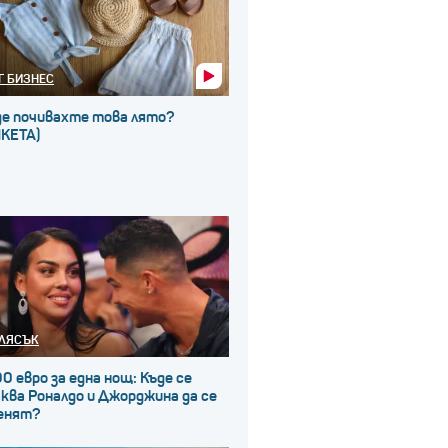
Г БИЗНЕС
де почивахте това лято?
НКЕТА)
ЛЯСЪК
0 евро за една нощ: Къде се
ква Роналдо и Джорджина да се
енят?