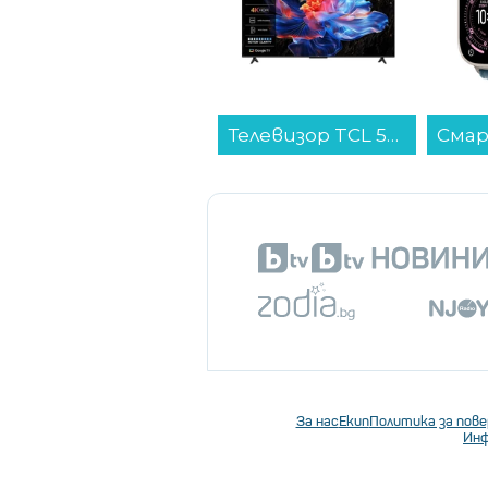
Телевизор TCL 55V6C , 139 см, 3840x2160 UHD-4K , 55 inch, Android , LED , Smart TV...
За нас
Екип
Политика за пов
Инф