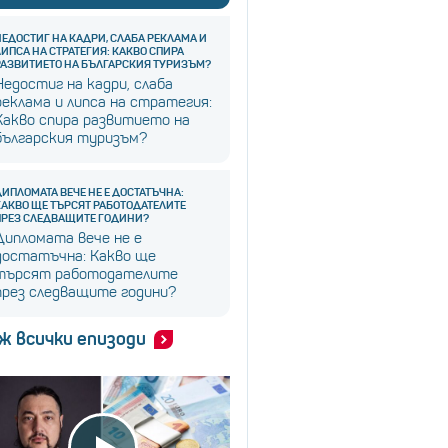
НЕДОСТИГ НА КАДРИ, СЛАБА РЕКЛАМА И
ЛИПСА НА СТРАТЕГИЯ: КАКВО СПИРА
РАЗВИТИЕТО НА БЪЛГАРСКИЯ ТУРИЗЪМ?
Недостиг на кадри, слаба
реклама и липса на стратегия:
Какво спира развитието на
българския туризъм?
ДИПЛОМАТА ВЕЧЕ НЕ Е ДОСТАТЪЧНА:
КАКВО ЩЕ ТЪРСЯТ РАБОТОДАТЕЛИТЕ
ПРЕЗ СЛЕДВАЩИТЕ ГОДИНИ?
Дипломата вече не е
достатъчна: Какво ще
търсят работодателите
през следващите години?
ж всички епизоди