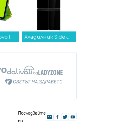
Таблет Lenovo Idea Tab FIFA Edition ZAFR0965GR , 256 GB, 8 GB...
Хладилник Side-by-Side Toshiba GR-RF677WI-PGJ(22) , 515 l, E , No Frost , Черен...
Фотоепилатор Philips BRI977/00 Lumea...
Последвайте
ни