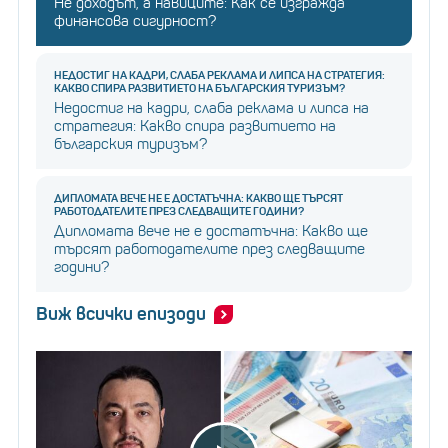
Не доходът, а навиците: Как се изгражда
финансова сигурност?
НЕДОСТИГ НА КАДРИ, СЛАБА РЕКЛАМА И ЛИПСА НА СТРАТЕГИЯ:
КАКВО СПИРА РАЗВИТИЕТО НА БЪЛГАРСКИЯ ТУРИЗЪМ?
Недостиг на кадри, слаба реклама и липса на
стратегия: Какво спира развитието на
българския туризъм?
ДИПЛОМАТА ВЕЧЕ НЕ Е ДОСТАТЪЧНА: КАКВО ЩЕ ТЪРСЯТ
РАБОТОДАТЕЛИТЕ ПРЕЗ СЛЕДВАЩИТЕ ГОДИНИ?
Дипломата вече не е достатъчна: Какво ще
търсят работодателите през следващите
години?
Виж всички епизоди