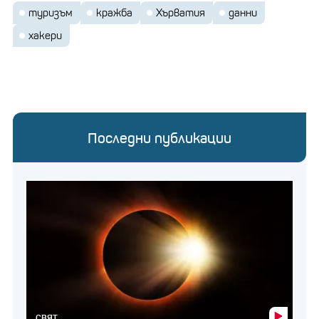
туризъм
кражба
Хърватия
данни
хакери
Последни публикации
СВЯТ