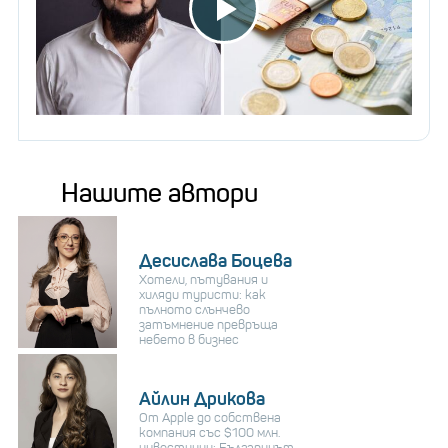
Нашите автори
Десислава Боцева
Хотели, пътувания и
хиляди туристи: как
пълното слънчево
затъмнение превръща
небето в бизнес
Айлин Дрикова
От Apple до собствена
компания със $100 млн.
инвестиции: Българинът,