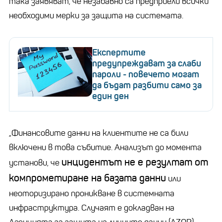
така заявяват, че незабавно са предприели всички
необходими мерки за защита на системата.
Експертите
предупреждават за слаби
пароли - повечето могат
да бъдат разбити само за
един ден
„Финансовите данни на клиентите не са били
включени в това събитие. Анализът до момента
инцидентът не е резултат от
установи, че
компрометиране на базата данни
или
неоторизирано проникване в системната
инфраструктура. Случаят е докладван на