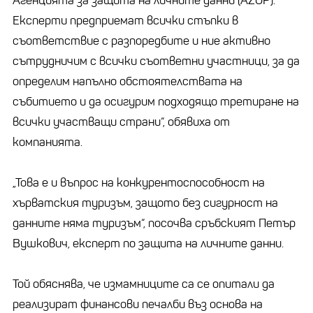
Агенцията за защита на личните данни (AZOP).
Експерти предприемат всички стъпки в
съответствие с разпоредбите и ние активно
сътрудничим с всички съответни участници, за да
определим напълно обстоятелствата на
събитието и да осигурим подходящо третиране на
всички участващи страни“, обявиха от
компанията.
„Това е и въпрос на конкурентоспособност на
хърватския туризъм, защото без сигурност на
данните няма туризъм“, посочва сръбският Петър
Вушкович, експерт по защита на личните данни.
Той обяснява, че измамниците са се опитали да
реализират финансови печалби въз основа на