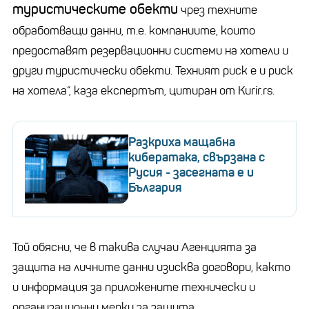
туристическите обекти
чрез техните
обработващи данни, т.е. компаниите, които
предоставят резервационни системи на хотели и
други туристически обекти. Техният риск е и риск
на хотела“, каза експертът, цитиран от Kurir.rs.
Разкриха мащабна
кибератака, свързана с
Русия - засегната е и
България
Той обясни, че в такива случаи Агенцията за
защита на личните данни изисква договори, както
и информация за приложените технически и
организационни мерки за защита.