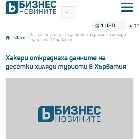
1 USD
1.1535 
Хакери откраднаха данните на десетки хиляди
Свят
туристи в Хърватия
Хакери откраднаха данните на
десетки хиляди туристи в Хърватия