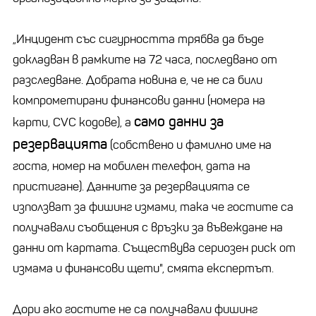
„Инцидент със сигурността трябва да бъде
докладван в рамките на 72 часа, последвано от
разследване. Добрата новина е, че не са били
компрометирани финансови данни (номера на
само данни за
карти, CVC кодове), а
резервацията
(собствено и фамилно име на
госта, номер на мобилен телефон, дата на
пристигане). Данните за резервацията се
използват за фишинг измами, така че гостите са
получавали съобщения с връзки за въвеждане на
данни от картата. Съществува сериозен риск от
измама и финансови щети", смята експертът.
Дори ако гостите не са получавали фишинг