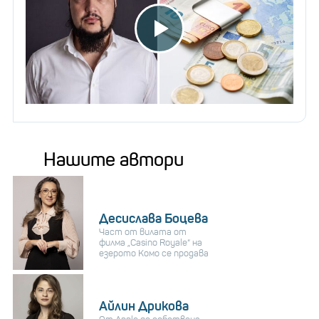
Нашите автори
Десислава Боцева
Част от вилата от
филма „Casino Royale“ на
езерото Комо се продава
Айлин Дрикова