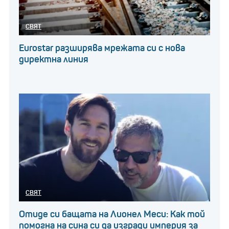
СВЯТ
Eurostar разширява мрежата си с нова
директна линия
СВЯТ
Отиде си бащата на Лионел Меси: Как той
помогна на сина си да изгради империя за