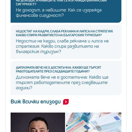
НЕ ДОХОДЪТ, А НАВИЦИТЕ: КАК СЕ ИЗГРАЖДА ФИНАНСОВА
СИГУРНОСТ?
Не доходът, а навиците: Как се изгражда
финансова сигурност?
НЕДОСТИГ НА КАДРИ, СЛАБА РЕКЛАМА И ЛИПСА НА СТРАТЕГИЯ:
КАКВО СПИРА РАЗВИТИЕТО НА БЪЛГАРСКИЯ ТУРИЗЪМ?
Недостиг на кадри, слаба реклама и липса на
стратегия: Какво спира развитието на
българския туризъм?
ДИПЛОМАТА ВЕЧЕ НЕ Е ДОСТАТЪЧНА: КАКВО ЩЕ ТЪРСЯТ
РАБОТОДАТЕЛИТЕ ПРЕЗ СЛЕДВАЩИТЕ ГОДИНИ?
Дипломата вече не е достатъчна: Какво ще
търсят работодателите през следващите
години?
Виж всички епизоди