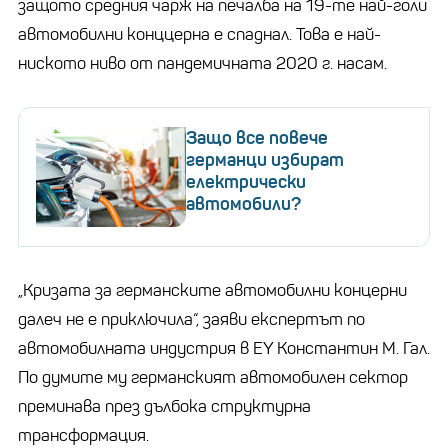
защото средния чарж на печалба на 19-те най-голи
автомобилни конццерна е спаднал. Това е най-
ниското ниво от пандемичната 2020 г. насам.
Защо все повече
германци избират
електрически
автомобили?
„Кризата за германските автомобилни концерни
далеч не е приключила“, заяви експертът по
автомобилната индустрия в EY Константин М. Гал.
По думите му германският автомобилен сектор
преминава през дълбока структурна
трансформация.