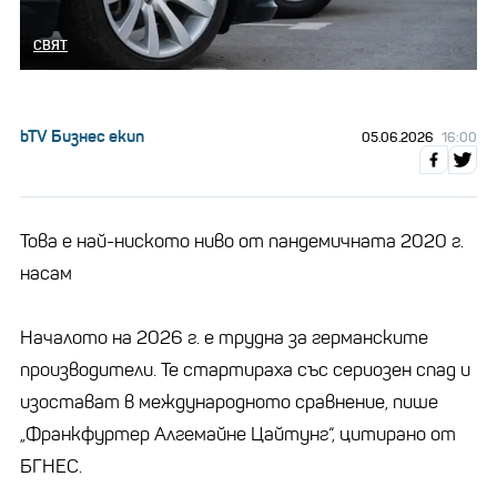
СВЯТ
bTV Бизнес екип
05.06.2026
16:00
Това е най-ниското ниво от пандемичната 2020 г.
насам
Началото на 2026 г. е трудна за германските
производители. Те стартираха със сериозен спад и
изостават в международното сравнение, пише
„Франкфуртер Алгемайне Цайтунг“, цитирано от
БГНЕС.