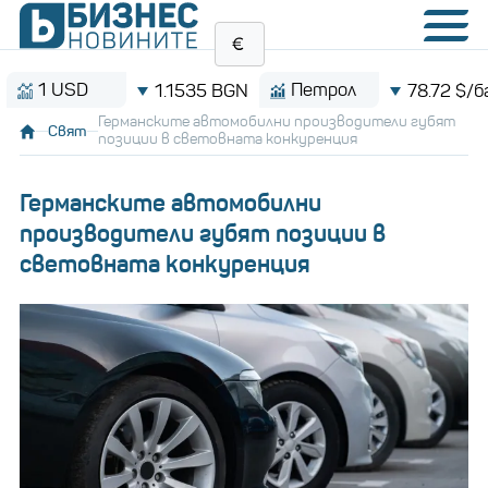
1 USD
Петрол
1.1535 BGN
78.72 $/барел
Германските автомобилни производители губят
Свят
позиции в световната конкуренция
Германските автомобилни
производители губят позиции в
световната конкуренция