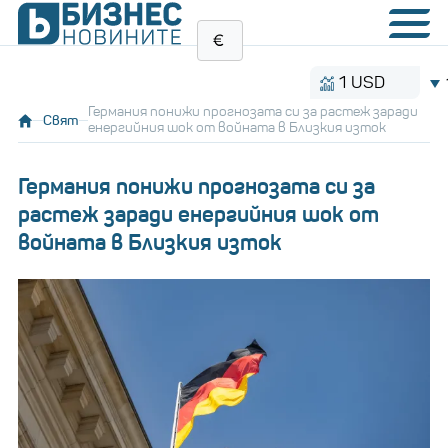
1 USD
1.154
Германия понижи прогнозата си за растеж заради
Свят
енергийния шок от войната в Близкия изток
Германия понижи прогнозата си за
растеж заради енергийния шок от
войната в Близкия изток