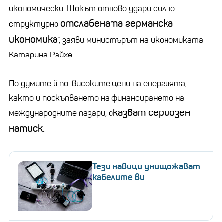
икономически. Шокът отново удари силно
отслабената германска
структурно
икономика
“, заяви министърът на икономиката
Катарина Райхе.
По думите й по-високите цени на енергията,
както и поскъпването на финансирането на
казват сериозен
международните пазари, о
натиск.
Тези навици унищожават
кабелите ви