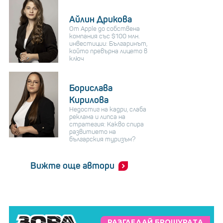
Айлин Дрикова
От Apple до собствена
компания със $100 млн.
инвестиции: Българинът,
който превърна лицето в
ключ
Борислава
Кирилова
Недостиг на кадри, слаба
реклама и липса на
стратегия: Какво спира
развитието на
българския туризъм?
Вижте още автори
РАЗГЛЕДАЙ БРОШУРАТА