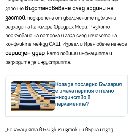
възстановяване след години на
започне
застой
, подкрепена от увеличените публични
разходи на канцлера Фридрих Мерц. Рязкото
поскъпване на петрола и газа след началото на
конфликта между САЩ, Израел и Иран обаче нанесе
сериозен удар
, като повиши инфлацията и
разходите за индустрията.
Кога за последно България
е имала партия с пълно
мнозинство в
парламента?
„Ескалацията в Близкия изток ни върна назад