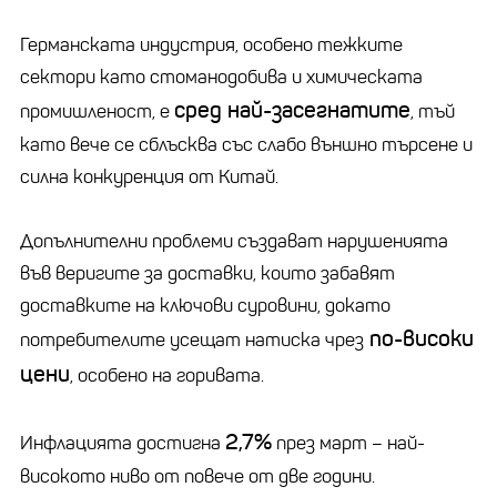
Германската индустрия, особено тежките
сектори като стоманодобива и химическата
сред най-засегнатите
промишленост, е
, тъй
като вече се сблъсква със слабо външно търсене и
силна конкуренция от Китай.
Допълнителни проблеми създават нарушенията
във веригите за доставки, които забавят
доставките на ключови суровини, докато
по-високи
потребителите усещат натиска чрез
цени
, особено на горивата.
2,7%
Инфлацията достигна
през март – най-
високото ниво от повече от две години.