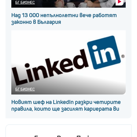
БГ БИЗНЕС
Над 13 000 непълнолетни вече работят
законно в България
БГ БИЗНЕС
Новият шеф на LinkedIn разкри четирите
правила, които ще засилят кариерата ви