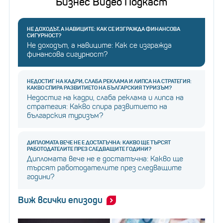
Бизнес Видео Подкаст
НЕ ДОХОДЪТ, А НАВИЦИТЕ: КАК СЕ ИЗГРАЖДА ФИНАНСОВА
СИГУРНОСТ?
Не доходът, а навиците: Как се изгражда
финансова сигурност?
НЕДОСТИГ НА КАДРИ, СЛАБА РЕКЛАМА И ЛИПСА НА СТРАТЕГИЯ:
КАКВО СПИРА РАЗВИТИЕТО НА БЪЛГАРСКИЯ ТУРИЗЪМ?
Недостиг на кадри, слаба реклама и липса на
стратегия: Какво спира развитието на
българския туризъм?
ДИПЛОМАТА ВЕЧЕ НЕ Е ДОСТАТЪЧНА: КАКВО ЩЕ ТЪРСЯТ
РАБОТОДАТЕЛИТЕ ПРЕЗ СЛЕДВАЩИТЕ ГОДИНИ?
Дипломата вече не е достатъчна: Какво ще
търсят работодателите през следващите
години?
Виж всички епизоди