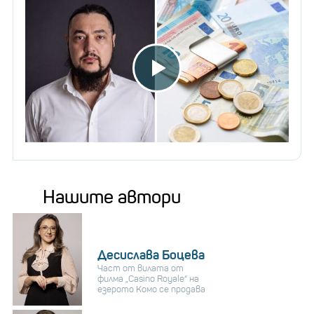
Нашите автори
Десислава Боцева
Част от вилата от
филма „Casino Royale“ на
езерото Комо се продава